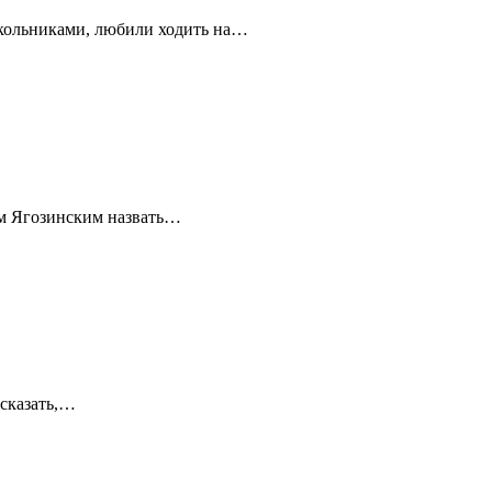
школьниками, любили ходить на…
ом Ягозинским назвать…
 сказать,…