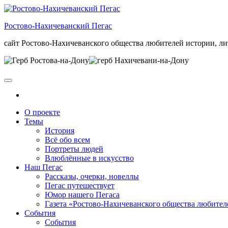
Skip
to
Ростово-Нахичеванский Пегас
the
content
сайт Ростово-Нахичеванского общества любителей истории, ли
О проекте
Темы
История
Всё обо всем
Портреты людей
Влюблённые в искусство
Наш Пегас
Рассказы, очерки, новеллы
Пегас путешествует
Юмор нашего Пегаса
Газета «Ростово-Нахичеванского общества любител
События
События