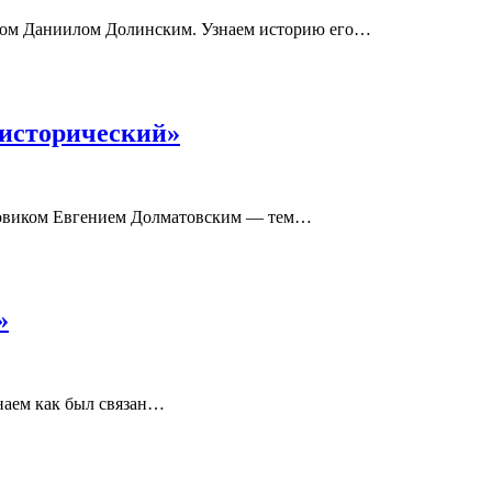
иком Даниилом Долинским. Узнаем историю его…
 исторический»
нтовиком Евгением Долматовским — тем…
»
наем как был связан…