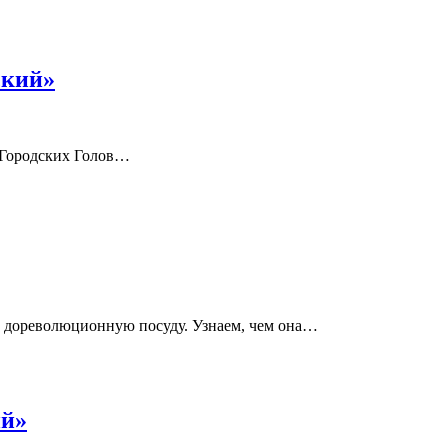
ский»
 Городских Голов…
ю дореволюционную посуду. Узнаем, чем она…
ий»