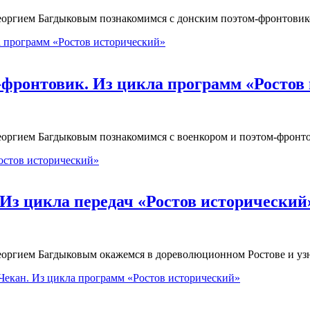
Георгием Багдыковым познакомимся с донским поэтом-фронтов
-фронтовик. Из цикла программ «Ростов
Георгием Багдыковым познакомимся с военкором и поэтом-фро
. Из цикла передач «Ростов исторический
еоргием Багдыковым окажемся в дореволюционном Ростове и уз