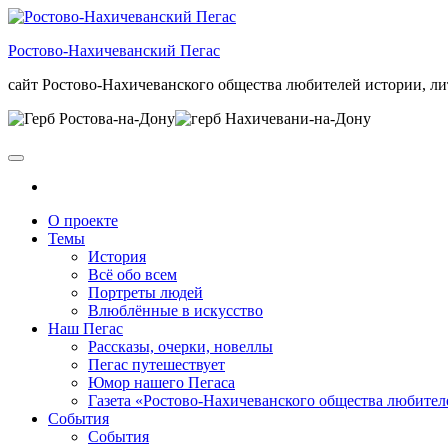
Skip
to
Ростово-Нахичеванский Пегас
the
content
сайт Ростово-Нахичеванского общества любителей истории, ли
О проекте
Темы
История
Всё обо всем
Портреты людей
Влюблённые в искусство
Наш Пегас
Рассказы, очерки, новеллы
Пегас путешествует
Юмор нашего Пегаса
Газета «Ростово-Нахичеванского общества любител
События
События