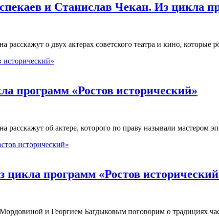
спекаев и Станислав Чекан. Из цикла п
 расскажут о двух актерах советского театра и кино, которые 
кла программ «Ростов исторический»
а расскажут об актере, которого по праву называли мастером э
Из цикла программ «Ростов исторический
й Мордовиной и Георгием Багдыковым поговорим о традициях ч