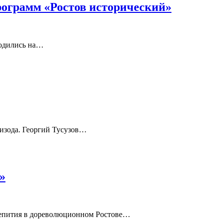
рограмм «Ростов исторический»
родились на…
пизода. Георгий Тусузов…
»
аепития в дореволюционном Ростове…