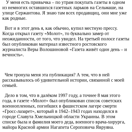
У меня есть привычка – по утрам покупать газеты в одном
из немногих оставшихся газетных ларьков на Сельмаше, на
улице Сержантова. Я знаю там всех продавщиц, они мне уже
как родные.
Вот и в этот день я, как обычно, купил местную прессу.
Когда открыл газету «Молот», то буквально замер от
неожиданности, от того, что увидел. На третьей полосе газеты
был опубликован материал известного ростовского
журналиста Веры Волошиновой «Газета живёт один день – и
вечность».
Чем тронула меня эта публикация? А тем, что в ней
рассказывалось об удивительной истории, связанной с моей
семьей.
Дело в том, что в далёком 1997 году, а точнее 8 мая этого
года, в газете «Молот» был опубликован список советских
военнопленных, погибших в фашистском лагере смерти
«Гросс-лазарет», который в 1942–1943 годах находился в
городе Славута Хмельницкой области Украины. В этом
списке была и фамилия моего деда, военного врача-хирурга,
майора Красной армии Нагапета Сероповича Явруяна.