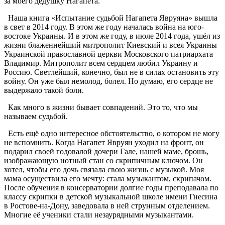
за моего дедушку Нагапета.
Наша книга «Испытание судьбой Нагапета Явруяна» вышла
в свет в 2014 году. В этом же году началась война на юго-
востоке Украины. И в этом же году, в июле 2014 года, ушёл из
жизни блаженнейший митрополит Киевский и всея Украины
Украинской православной церкви Московского патриархата
Владимир. Митрополит всем сердцем любил Украину и
Россию. Светлейший, конечно, был не в силах остановить эту
войну. Он уже был немолод, болел. Но думаю, его сердце не
выдержало такой боли.
Как много в жизни бывает совпадений. Это то, что мы
называем судьбой.
Есть ещё одно интересное обстоятельство, о котором не могу
не вспомнить. Когда Нагапет Явруян уходил на фронт, он
подарил своей годовалой дочери Гале, нашей маме, брошь,
изображающую нотный стан со скрипичным ключом. Он
хотел, чтобы его дочь связала свою жизнь с музыкой. Моя
мама осуществила его мечту: стала музыкантом, скрипачом.
После обучения в консерватории долгие годы преподавала по
классу скрипки в детской музыкальной школе имени Гнесина
в Ростове-на-Дону, заведовала в ней струнным отделением.
Многие её ученики стали незаурядными музыкантами.