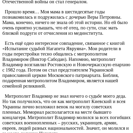
Отечественной войны он стал генералом.
Прошло время… Моя мама в шестидесятые годы
познакомилась и подружилась с дочерью Веры Петровны.
Мама, конечно, ничего не знала об этой истории. Но ей было
очень приятно услышать, что её отец, по сути, спас мать
близкой подруги от отчисления из мединститута.
Есть ещё одно интересное совпадение, связанное с книгой
«Испытание судьбой Нагапета Явруяна». Мои родители в
годы перестройки тесно общались с митрополитом
Владимиром (Виктор Сабодан). Напомню, митрополит
Владимир возглавлял Ростовскую и Новочеркасскую епархию
с 1982 года. Потом он стал предстоятелем Украинской
православной церкви Московского патриархата. Библия,
подаренная митрополитом Владимиром, является нашей
семейной реликвией.
Митрополит Владимир не знал ничего о судьбе моего деда.
Но так получилось, что он как митрополит Киевский и всея
Украины лично возложил венок на могилу советских
пленных. Мемориал располагается на месте бывшего
концлагеря. Митрополит Владимир молился за всех погибших
советских военнопленных – русских, украинцев, армян,
евреев, людей разных национальностей. Значит, он молился и