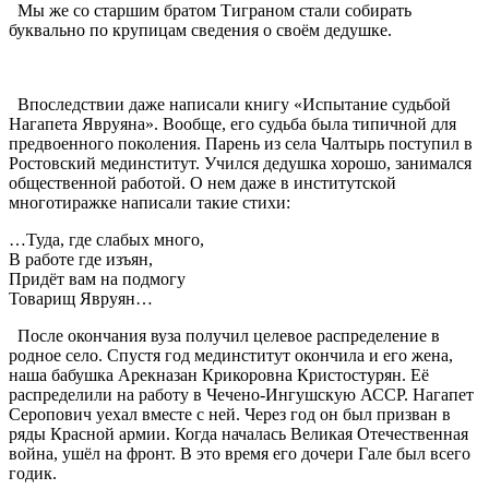
Мы же со старшим братом Тиграном стали собирать
буквально по крупицам сведения о своём дедушке.
Впоследствии даже написали книгу «Испытание судьбой
Нагапета Явруяна». Вообще, его судьба была типичной для
предвоенного поколения. Парень из села Чалтырь поступил в
Ростовский мединститут. Учился дедушка хорошо, занимался
общественной работой. О нем даже в институтской
многотиражке написали такие стихи:
…Туда, где слабых много,
В работе где изъян,
Придёт вам на подмогу
Товарищ Явруян…
После окончания вуза получил целевое распределение в
родное село. Спустя год мединститут окончила и его жена,
наша бабушка Арекназан Крикоровна Кристостурян. Её
распределили на работу в Чечено-Ингушскую АССР. Нагапет
Серопович уехал вместе с ней. Через год он был призван в
ряды Красной армии. Когда началась Великая Отечественная
война, ушёл на фронт. В это время его дочери Гале был всего
годик.