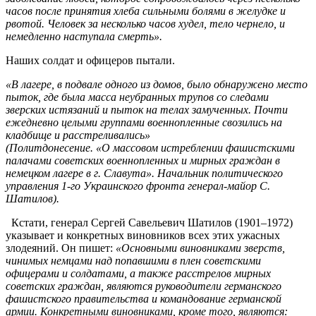
часов после принятия хлеба сильными болями в желудке и
рвотой. Человек за несколько часов худел, тело чернело, и
немедленно наступала смерть».
Наших солдат и офицеров пытали.
«В лагере, в подвале одного из домов, было обнаружено место
пыток, где была масса неубранных трупов со следами
зверских истязаний и пыток на телах замученных. Почти
ежедневно целыми группами военнопленные свозились на
кладбище и расстреливались»
(Политдонесение. «О массовом истреблении фашистскими
палачами советских военнопленных и мирных граждан в
немецком лагере в г. Славута». Начальник политического
управления 1-го Украинского фронта генерал-майор С.
Шатилов).
Кстати, генерал Сергей Савельевич Шатилов (1901–1972)
указывает и конкретных виновников всех этих ужасных
злодеяний. Он пишет:
«Основными виновниками зверств,
чинимых немцами над попавшими в плен советскими
офицерами и солдатами, а также расстрелов мирных
советских граждан, являются руководители германского
фашистского правительства и командование германской
армии. Конкретными виновниками, кроме того, являются: