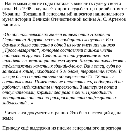
Наша мама долгие годы пыталась выяснить судьбу своего
отца. И в 1998 году на её запрос о судьбе отца пришёл ответ с
Украины. Тогдашний генеральный директор национального
музея истории Великой Отечественной войны А. С. Артемов
написал:
«Об обстоятельствах гибели вашего отца Нагапета
Сероповича Явруяна можем сообщить следующее. Его
фамилия была записана в одной из книг умерших узников
„Гросс-лазарета“, которые составляли тайком члены
подпольной группы. Сейчас эти три уцелевшие книги
находятся в экспозиции нашего музея. Лагерь занимал десять
трёхэтажных каменных зданий-блоков. Ваш отец, судя по
записям в книге, находился в 5-м блоке, терапевтическом. В
лагере было сосредоточено одновременно 15–18 тысяч
военнопленных. Помещения не отапливались, водопровод не
работал, медикаменты и перевязочный материал почти
отсутствовали, кормили два раза в день. Проводились
медицинские опыты по распространению инфекционных
заболеваний…»
Читать эти документы страшно. Это был настоящий ад на
земле.
Приведу ещё выдержки из письма генерального директора