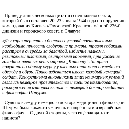
Приведу лишь несколько цитат из специального акта,
который был составлен 20–23 января 1944 года по поручению
командования Киевско-Глуховской Краснознамённой 226-й
дивизии и городского совета г. Славута:
«Для характеристики бытовых условий военнопленных
необходимо привести следующие примеры: травля собаками,
расстрел в очередях за баландой, избиение палками,
резиновыми шлангами, свинцовыми кабелями, принуждение
голодных пленных петь строем „Катюшу“. За право
получить по одному огурцу у пленных отнимали последнюю
одежду и обувь. Право издеваться имеет каждый немецкий
солдат. Конкретными виновниками этих кошмарных условий
являлись немецкое правительство и военное командование,
распоряжения которых выполнял немецкий доктор медицины
и философии Штурм».
Судя по всему, у немецкого доктора медицины и философии
Штурма была какая-то уж очень изощрённая и извращённая
философия… С другой стороны, чего ещё ожидать от
нациста?