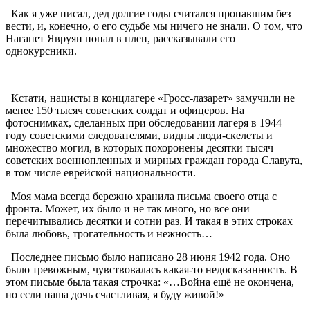
Как я уже писал, дед долгие годы считался пропавшим без
вести, и, конечно, о его судьбе мы ничего не знали. О том, что
Нагапет Явруян попал в плен, рассказывали его
однокурсники.
Кстати, нацисты в концлагере «Гросс-лазарет» замучили не
менее 150 тысяч советских солдат и офицеров. На
фотоснимках, сделанных при обследовании лагеря в 1944
году советскими следователями, видны люди-скелеты и
множество могил, в которых похоронены десятки тысяч
советских военнопленных и мирных граждан города Славута,
в том числе еврейской национальности.
Моя мама всегда бережно хранила письма своего отца с
фронта. Может, их было и не так много, но все они
перечитывались десятки и сотни раз. И такая в этих строках
была любовь, трогательность и нежность…
Последнее письмо было написано 28 июня 1942 года. Оно
было тревожным, чувствовалась какая-то недосказанность. В
этом письме была такая строчка: «…Война ещё не окончена,
но если наша дочь счастливая, я буду живой!»