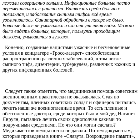
лежали совершенно голыми. Инфекционные больные часто
перемешивались с ранеными. Вшивость среди больных
повальная, и заболевание сыпным тифом всё время
увеличивалось. Санитарной обработки в лагере не было.
Больные даже не умывались из-за отсутствия воды. Можно
было видеть больных, которые, пользуясь проходящим
дождём, умываются в лужах».
Конечно, созданные нацистами ужасные и бесчеловечные
условия в концлагере «Гросс-лазарет» способствовали
распространению различных заболеваний, в том числе
сыпного тифа, дизентерии, туберкулёза, различных кожных и
других инфекционных болезней.
Следует также отметить, что медицинская помощь советским
военнопленным практически не оказывалась. Судя по
документам, пленных советских солдат и офицеров пытались
лечить наши же военнопленные врачи. То есть пленные и
обессиленные доктора, среди которых был и мой дед Нагапет
Явруян, пытались лечить своих однополчан какими-то
подручными средствами. Но что они могли сделать?
Медикаментов немцы почти не давали. По тем документам,
которые приведены в книге «Славута. Возрождение памяти»,