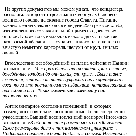
Из других документов мы можем узнать, что концлагерь
располагался в десяти трёхэтажных корпусах бывшего
военного городка на окраине города Славута. Питание
военнопленных заключалось в выдаче 250 граммов хлеба,
изготовленного со значительной примесью древесных
опилок. Кроме того, выдавалось около двух литров так
называемой «баланды» – супа из гнилого нечищеного и
зачастую немытого картофеля, шелухи от круп, гнилых
овощей.
Впоследствии освобождённый из плена лейтенант Панкин
вспоминал:
«…Мне приходилось лично видеть, как пленные,
доведённые голодом до отчаяния, ели крыс… Были такие
смельчаки, которые пытались украсть пару картофелин с
воза, но за это расплачивались избиением, натравливанием на
них собак и т. п. Таких смельчаков называли у нас
пикировщиками».
Антисанитарное состояние помещений, в которых
размещались советские военнопленные, было совершенно
ужасающим. Бывший военнопленный военврач Иноземцев
вспоминал:
«В одной палате размещалось до 300 человек.
Такое размещение было в так называемом „лазарете“.
Подстилки никакой не было. Не было и соломы. Некоторые