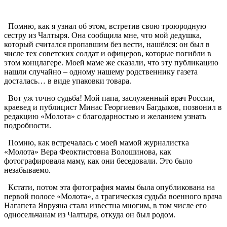
Помню, как я узнал об этом, встретив свою троюродную
сестру из Чалтыря. Она сообщила мне, что мой дедушка,
который считался пропавшим без вести, нашёлся: он был в
числе тех советских солдат и офицеров, которые погибли в
этом концлагере. Моей маме же сказали, что эту публикацию
нашли случайно – одному нашему родственнику газета
досталась… в виде упаковки товара.
Вот уж точно судьба! Мой папа, заслуженный врач России,
краевед и публицист Минас Георгиевич Багдыков, позвонил в
редакцию «Молота» с благодарностью и желанием узнать
подробности.
Помню, как встречалась с моей мамой журналистка
«Молота» Вера Феоктистовна Волошинова, как
фотографировала маму, как они беседовали. Это было
незабываемо.
Кстати, потом эта фотография мамы была опубликована на
первой полосе «Молота», а трагическая судьба военного врача
Нагапета Явруяна стала известна многим, в том числе его
односельчанам из Чалтыря, откуда он был родом.