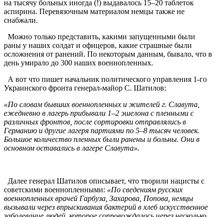
на тысячу больных иногда (!) выдавалось 15–20 таблеток
аспирина. Перевязочным материалом немцы также не
снабжали.
Можно только представить, какими запущенными были
раны у наших солдат и офицеров, какие страшные были
осложнения от ранений. По некоторым данным, бывало, что в
день умирало до 300 наших военнопленных.
А вот что пишет начальник политического управления 1-го
Украинского фронта генерал-майор С. Шатилов:
«По словам бывших военнопленных и жителей г. Славута,
ежедневно в лагерь прибывали 1–2 эшелона с пленными с
различных фронтов, после сортировки отправлялись в
Германию и другие лагеря партиями по 5–8 тысяч человек.
Большое количество пленных были ранены и больны. Они в
основном оставались в лагере Славута».
Далее генерал Шатилов описывает, что творили нацисты с
советскими военнопленными:
«По сведениям русских
военнопленных врачей Гарбуза, Захарова, Попова, немцы
вызывали через впрыскивания бактерий в хлеб искусственное
заболевание людей, которое сопровождалось через несколько