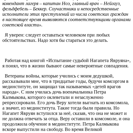
комендант лагеря – капитан Ноэ, главный врач – Нейгауз,
фельдфебель – Беккер. Соучастники и непосредственные
исполнители этих преступлений из числа советских граждан
в настоящее время выявляются соответствующими органами
советской власти».
Я уверен: следует оставаться человеком при любых
обстоятельствах. Надо хотя бы стараться это делать.
Работая над книгой «Испытание судьбой Нагапета Явруяна»,
я понял, что в жизни бывают самые невероятные совпадения.
Ветераны войны, которые учились с моим дедушкой,
рассказывали мне, что в тридцатые годы, будучи комсоргом в
мединституте, он защищал так называемых «детей врагов
народа». С ним училась дочь военачальника Петра
Калмыкова, которого оклеветали и незаслуженно
репрессировали. Его дочь Веру хотели выгнать из комсомола,
а значит, из мединститута. Такие тогда были правила. Но
Нагапет Явруян вступился за неё, сказав, что она не может и
не должна отвечать за отца. Веру оставили в комсомоле, и она
продолжила обучение в мединституте. Петра Калмыкова
вскоре выпустили на свободу. Во время Великой