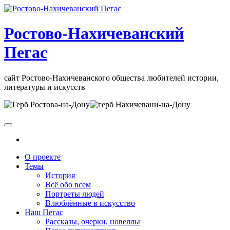
Skip
to
the
Ростово-Нахичеванский
content
Пегас
сайт Ростово-Нахичеванского общества любителей истории,
литературы и искусств
О проекте
Темы
История
Всё обо всем
Портреты людей
Влюблённые в искусство
Наш Пегас
Рассказы, очерки, новеллы