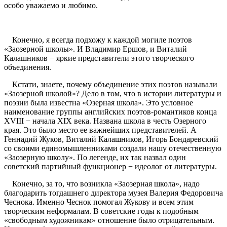
особо уважаемо и любимо.
Конечно, я всегда подхожу к каждой могиле поэтов
«Заозерной школы». И Владимир Ершов, и Виталий
Калашников − яркие представители этого творческого
объединения.
Кстати, знаете, почему объединение этих поэтов называли
«Заозерной школой»? Дело в том, что в истории литературы и
поэзии была известна «Озерная школа». Это условное
наименование группы английских поэтов-романтиков конца
XVIII − начала XIX века. Названа школа в честь Озерного
края. Это было место ее важнейших представителей. А
Геннадий Жуков, Виталий Калашников, Игорь Бондаревский
со своими единомышленниками создали нашу отечественную
«Заозерную школу». По легенде, их так назвал один
советский партийный функционер − идеолог от литературы.
Конечно, за то, что возникла «Заозерная школа», надо
благодарить тогдашнего директора музея Валерия Федоровича
Чеснока. Именно Чеснок помогал Жукову и всем этим
творческим неформалам. В советские годы к подобным
«свободным художникам» отношение было отрицательным.