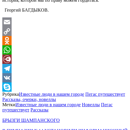
история, которой мы по праву можем гордиться.
Георгий БАГДЫКОВ.
Email
Copy
Link
Odnoklassniki
WhatsApp
Diary.Ru
Telegram
VK
Рубрика
Известные люди в нашем городе
Пегас путешествует
Skype
Рассказы, очерки, новеллы
Метки
Известные люди в нашем городе
Новеллы
Пегас
путешествует
Рассказы
БРЫЗГИ ШАМПАНСКОГО