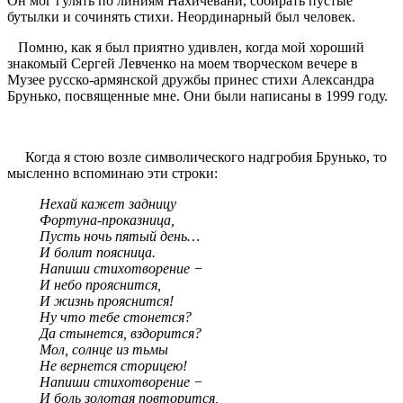
Он мог гулять по линиям Нахичевани, собирать пустые
бутылки и сочинять стихи. Неординарный был человек.
Помню, как я был приятно удивлен, когда мой хороший
знакомый Сергей Левченко на моем творческом вечере в
Музее русско-армянской дружбы принес стихи Александра
Брунько, посвященные мне. Они были написаны в 1999 году.
Когда я стою возле символического надгробия Брунько, то
мысленно вспоминаю эти строки:
Нехай кажет задницу
Фортуна-проказница,
Пусть ночь пятый день…
И болит поясница.
Напиши стихотворение −
И небо прояснится,
И жизнь прояснится!
Ну что тебе стонется?
Да стынется, вздорится?
Мол, солнце из тьмы
Не вернется сторицею!
Напиши стихотворение −
И боль золотая повторится,