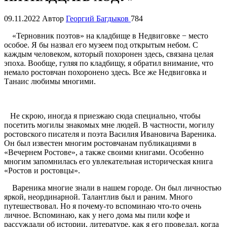
09.11.2022
Автор
Георгий Багдыков
784
«Терновник поэтов» на кладбище в Недвиговке − место
особое. Я бы назвал его музеем под открытым небом. С
каждым человеком, который похоронен здесь, связана целая
эпоха. Вообще, гуляя по кладбищу, я обратил внимание, что
немало ростовчан похоронено здесь. Все же Недвиговка и
Танаис любимы многими.
Не скрою, иногда я приезжаю сюда специально, чтобы
посетить могилы знакомых мне людей. В частности, могилу
ростовского писателя и поэта Василия Ивановича Вареника.
Он был известен многим ростовчанам публикациями в
«Вечернем Ростове», а также своими книгами. Особенно
многим запомнилась его увлекательная историческая книга
«Ростов и ростовцы».
Вареника многие знали в нашем городе. Он был личностью
яркой, неординарной. Талантлив был и раним. Много
путешествовал. Но я почему-то вспоминаю что-то очень
личное. Вспоминаю, как у него дома мы пили кофе и
рассуждали об истории, литературе, как я его проведал, когда