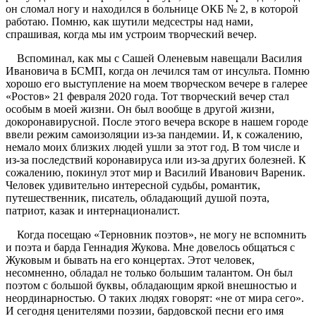
он сломал ногу и находился в больнице ОКБ № 2, в которой
работаю. Помню, как шутили медсестры над нами,
спрашивая, когда мы им устроим творческий вечер.
Вспоминал, как мы с Сашей Оленевым навещали Василия
Ивановича в БСМП, когда он лечился там от инсульта. Помню
хорошо его выступление на моем творческом вечере в галерее
«Ростов» 21 февраля 2020 года. Тот творческий вечер стал
особым в моей жизни. Он был вообще в другой жизни,
докоронавирусной. После этого вечера вскоре в нашем городе
ввели режим самоизоляции из-за пандемии. И, к сожалению,
немало моих близких людей ушли за этот год. В том числе и
из-за последствий коронавируса или из-за других болезней. К
сожалению, покинул этот мир и Василий Иванович Вареник.
Человек удивительно интересной судьбы, романтик,
путешественник, писатель, обладающий душой поэта,
патриот, казак и интернационалист.
Когда посещаю «Терновник поэтов», не могу не вспомнить
и поэта и барда Геннадия Жукова. Мне довелось общаться с
Жуковым и бывать на его концертах. Этот человек,
несомненно, обладал не только большим талантом. Он был
поэтом с большой буквы, обладающим яркой внешностью и
неординарностью. О таких людях говорят: «не от мира сего».
И сегодня ценителями поэзии, бардовской песни его имя