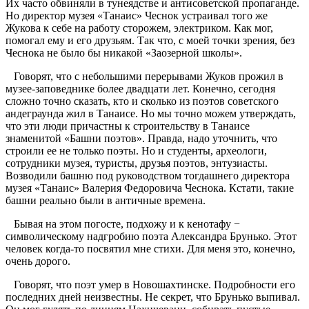
Их часто обвиняли в тунеядстве и антисоветской пропаганде.
Но директор музея «Танаис» Чеснок устраивал того же
Жукова к себе на работу сторожем, электриком. Как мог,
помогал ему и его друзьям. Так что, с моей точки зрения, без
Чеснока не было бы никакой «Заозерной школы».
Говорят, что с небольшими перерывами Жуков прожил в
музее-заповеднике более двадцати лет. Конечно, сегодня
сложно точно сказать, кто и сколько из поэтов советского
андеграунда жил в Танаисе. Но мы точно можем утверждать,
что эти люди причастны к строительству в Танаисе
знаменитой «Башни поэтов». Правда, надо уточнить, что
строили ее не только поэты. Но и студенты, археологи,
сотрудники музея, туристы, друзья поэтов, энтузиасты.
Возводили башню под руководством тогдашнего директора
музея «Танаис» Валерия Федоровича Чеснока. Кстати, такие
башни реально были в античные времена.
Бывая на этом погосте, подхожу и к кенотафу −
символическому надгробию поэта Александра Брунько. Этот
человек когда-то посвятил мне стихи. Для меня это, конечно,
очень дорого.
Говорят, что поэт умер в Новошахтинске. Подробности его
последних дней неизвестны. Не секрет, что Брунько выпивал.