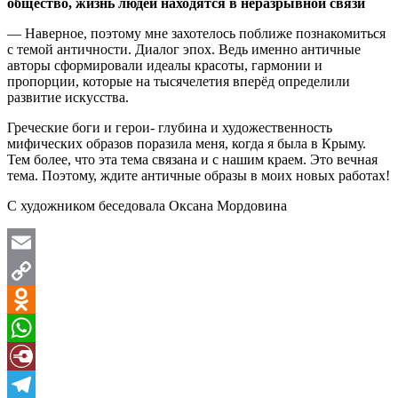
общество, жизнь людей находятся в неразрывной связи
— Наверное, поэтому мне захотелось поближе познакомиться
с темой античности. Диалог эпох. Ведь именно античные
авторы сформировали идеалы красоты, гармонии и
пропорции, которые на тысячелетия вперёд определили
развитие искусства.
Греческие боги и герои- глубина и художественность
мифических образов поразила меня, когда я была в Крыму.
Тем более, что эта тема связана и с нашим краем. Это вечная
тема. Поэтому, ждите античные образы в моих новых работах!
С художником беседовала Оксана Мордовина
Email
Copy
Link
Odnoklassniki
WhatsApp
Diary.Ru