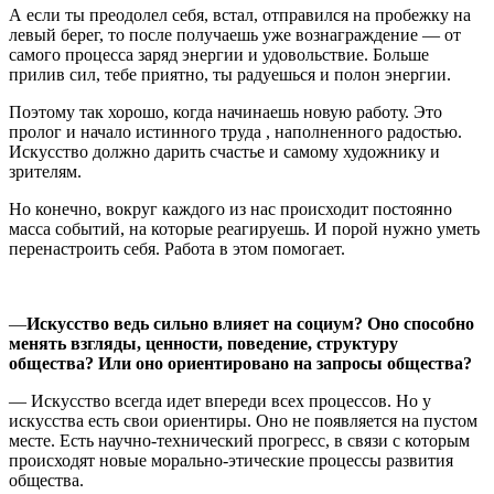
А если ты преодолел себя, встал, отправился на пробежку на
левый берег, то после получаешь уже вознаграждение — от
самого процесса заряд энергии и удовольствие. Больше
прилив сил, тебе приятно, ты радуешься и полон энергии.
Поэтому так хорошо, когда начинаешь новую работу. Это
пролог и начало истинного труда , наполненного радостью.
Искусство должно дарить счастье и самому художнику и
зрителям.
Но конечно, вокруг каждого из нас происходит постоянно
масса событий, на которые реагируешь. И порой нужно уметь
перенастроить себя. Работа в этом помогает.
—
И
скусство ведь сильно влияет
на
социум?
Оно
способно
менять взгляды, ценности, поведение, структуру
общества?
Или оно
ориентировано на запросы
общества
?
— Искусство всегда идет впереди всех процессов. Но у
искусства есть свои ориентиры. Оно не появляется на пустом
месте. Есть научно-технический прогресс, в связи с которым
происходят новые морально-этические процессы развития
общества.