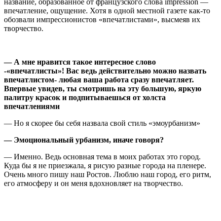
название, образованное от французского слова impression —
впечатление, ощущение. Хотя в одной местной газете как-то
обозвали импрессионистов «впечатлистами», высмеяв их
творчество.
—
А
мне нравится такое интересное слово
-«впечатлисты»! Вас
ведь действительно
можно назвать
впечатлистом- любая
ваша
работа сразу впечатляет.
Впервые увидев
, ты смотришь на эту большую, яркую
палитру
красок и п
од
питываешься от холста
впечатлениями
— Но я скорее бы себя назвала свой стиль «эмоурбанизм»
— Эмоциональный урбанизм, иначе говоря?
— Именно. Ведь основная тема в моих работах это город.
Куда бы я не приезжала, я рисую разные города на пленере.
Очень много пишу наш Ростов. Люблю наш город, его ритм,
его атмосферу и он меня вдохновляет на творчество.