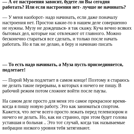
— А от настроения зависит, будете ли
В
ы сегодня
работать? Или если настроения нет- лучше не начинать?
— У меня наоборот- надо начинать, если даже поначалу
настроения нет. Простои какие-то в нашем деле совершенно
не нужны. Музу не дождешься- я так скажу. Куча вечно всяких
бытовых дел, которые нас отвлекают от главного. Можно
бесконечно стараться все сделать, и только после начать
работать. Но я так не делаю, я беру и начинаю писать
— То есть надо начинать, а
М
уза пусть присоединяется,
подлетает!
— Порой Муза подлетает в самом конце! Поэтому я стараюсь
не делать такие перерывы, в которых я ничего не пишу. В
рабочий режим потом сложнее войти после паузы.
На самом деле просто для меня это самое прекрасное время-
когда я пишу новую работу. Это как заниматься спортом.
Кажется, что легче всего просто лежать перед телевизором и
ничего не делать. Но, как ни странно, при этом будет голова
уставшая и больная .. Это тот случай, когда так называемые
вибрации низкого уровня тебя затягивают.