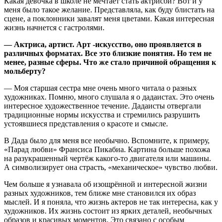
Какая девочка в школе не мечтает стать актрисой? Вот и у
меня было такое желание. Представляла, как буду блистать на
сцене, а поклонники завалят меня цветами. Какая интересная
жизнь начнется с гастролями.
— Актриса, артист. Арт -искусство, оно проявляется в
различных форматах. Все это близкие понятия. Но тем не
менее, разные сферы. Что же стало причиной обращения к
мольберту?
— Моя старшая сестра мне очень много читала о разных
художниках. Помню, много слушала я о дадаистах. Это очень
интересное художественное течение. Дадаисты отвергали
традиционные нормы искусства и стремились разрушить
устоявшиеся представления о красоте и смысле.
В Дада было для меня все необычно. Вспомните, к примеру,
«Парад любви» Франсиса Пикабиа. Картина больше похожа
на разукрашенный чертёж какого-то двигателя или машины.
А символизирует она страсть, «механическое» чувство любви.
Чем больше я узнавала об изощрённой и интересной жизни
разных художников, тем ближе мне становился их образ
мыслей. И я поняла, что жизнь актеров не так интересна, как у
художников. Их жизнь состоит из ярких деталей, необычных
образов и красивых моментов. Это связано с особым