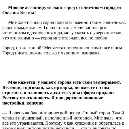
—
М
ногие ассоциируют наш город с солнечным городом
Оксаны Бегмы!
— Мне хочется наш город показать именно таким солнечным,
радостным, южным. Город стал для меня настоящим
источником вдохновения и да, могу сказать с уверенностью,
что это взаимно — город мне отвечает, все по любви.
Город, он же живой! Меняется постоянно он сам и все в нем.
Город писать можно только с чувством, вживаясь.
— Мне кажется, у нашего города
есть свой
темперамент.
Веселый, торговый, как ярмарка, но вместе с этим
строгость и плавность архитектурных форм прид
а
ют
Ростову изысканность. Я про дореволюционные
постройки, конечно
— Я очень люблю исторический центр. Старый город. Такой
теплый и душевный, наполненный историей. Мне жаль, что
все это утрачивается. Поэтому я как художник и обратилась к
такому виду исторической летописи — стала рисовать по