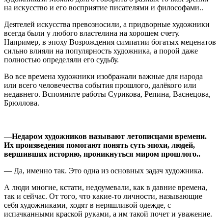
на искусство и его восприятие писателями и философами..
Деятелей искусства превозносили, а придворные художники
всегда были у любого властелина на хорошем счету.
Например, в эпоху Возрождения симпатии богатых меценатов
сильно влияли на популярность художника, а порой даже
полностью определяли его судьбу.
Во все времена художники изображали важные для народа
или всего человечества события прошлого, далёкого или
недавнего. Вспомните работы Сурикова, Репина, Васнецова,
Брюллова.
—
Недаром
художников называют летописцами времени.
И
х произведения помогают понять
суть
эпохи, людей,
вершивших историю, проникнуться миром
прошлого.
.
— Да, именно так. Это одна из основных задач художника.
А люди многие, кстати, недоумевали, как в давние времена,
так и сейчас. От того, что какие-то личности, называющие
себя художниками, ходят в неряшливой одежде, с
испачканными краской руками, а им такой почет и уважение.