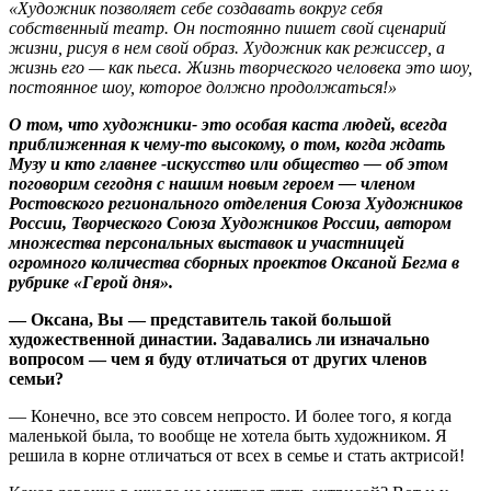
«Художник позволяет себе создавать вокруг себя
собственный театр. Он постоянно пишет свой сценарий
жизни, рисуя в нем свой образ. Художник как режиссер, а
жизнь его — как пьеса. Жизнь творческого человека это шоу,
постоянное шоу, которое должно продолжаться!»
О том, что художники- это особая каста людей, всегда
приближенная к чему-то высокому, о том, когда ждать
Музу и кто главнее -искусство или общество — об этом
поговорим сегодня с нашим новым героем — членом
Ростовского регионального отделения Союза Художников
России, Творческого Союза Художников России, автором
множества персональных выставок и участницей
огромного количества сборных проектов Оксаной Бегма в
рубрике «Герой дня».
— Оксана, Вы — представитель такой большой
художественной династии.
Задавались ли изначально
вопросом — ч
ем я
буду
отлича
ться
от других
членов
семьи
?
— Конечно, все это совсем непросто. И более того, я когда
маленькой была, то вообще не хотела быть художником. Я
решила в корне отличаться от всех в семье и стать актрисой!