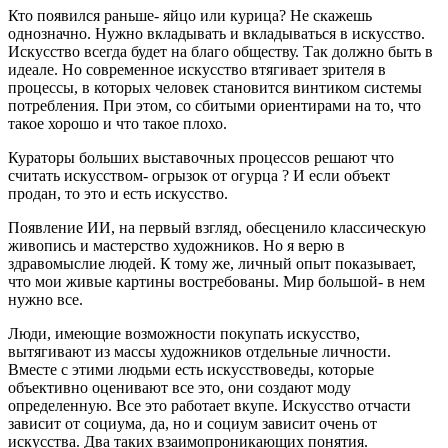
Кто появился раньше- яйцо или курица? Не скажешь
однозначно. Нужно вкладывать и вкладываться в искусство.
Искусство всегда будет на благо обществу. Так должно быть в
идеале. Но современное искусство втягивает зрителя в
процессы, в которых человек становится винтиком системы
потребления. При этом, со сбитыми ориентирами на то, что
такое хорошо и что такое плохо.
Кураторы больших выставочных процессов решают что
считать искусством- огрызок от огурца ? И если объект
продан, то это и есть искусство.
Появление ИИ, на первый взгляд, обесценило классическую
живопись и мастерство художников. Но я верю в
здравомыслие людей. К тому же, личный опыт показывает,
что мои живые картины востребованы. Мир большой- в нем
нужно все.
Люди, имеющие возможности покупать искусство,
вытягивают из массы художников отдельные личности.
Вместе с этими людьми есть искусствоведы, которые
объективно оценивают все это, они создают моду
определенную. Все это работает вкупе. Искусство отчасти
зависит от социума, да, но и социум зависит очень от
искусства. Два таких взаимопроникающих понятия.