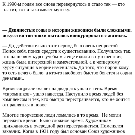
К 1990-м годам все снова перевернулось и стало так — кто
платит, тот и заказывает музыку.
—
Девяносты
е годы в истории живописи были сложными,
искусство той эпохи пыталось конкурировать с жизнью..
— Да, действительно этот период был очень непростой.
Поиск себя, поиск средств к существованию. Получилось так,
что на первом курсе учебы мы еще ездили в путешествия,
жизнь была интересной и замечательной, а к четвертому
курсу ситуация в корне изменилась. До того, что порой кому-
то есть нечего было, а кто-то наоборот быстро богател и сорил
деньгами..
Время соцреализма лет на двадцать ушло в тень. Время
«скромников» ушло навсегда. Наступило время людей без
комплексом и тех, кто быстро перестраивается, кто не боится
отправляться в новое.
Многие творческие люди ломались в то время.. Не могли
пережить кризис. Было сложное время. Художникам
приходилось в очередной раз перестраиваться. Поменялся
заказчик. Когда в 1931 году был основан Союз художников