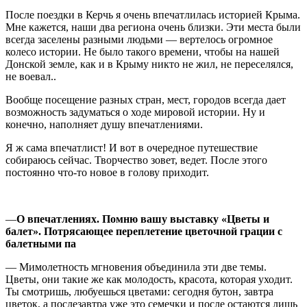
После поездки в Керчь я очень впечатлилась историей Крыма.
Мне кажется, наши два региона очень близки. Эти места были
всегда заселены разными людьми — вертелось огромное
колесо истории. Не было такого времени, чтобы на нашей
Донской земле, как и в Крыму никто не жил, не переселялся,
не воевал..
Вообще посещение разных стран, мест, городов всегда дает
возможность задуматься о ходе мировой истории. Ну и
конечно, наполняет душу впечатлениями.
Я ж сама впечатлист! И вот в очередное путешествие
собираюсь сейчас. Творчество зовет, ведет. После этого
постоянно что-то новое в голову приходит.
—
О впечатлениях. П
омню вашу выставку «Цветы и
балет». Потрясающ
ее переплетение
цветочн
ой грации
с
бал
е
тными па
— Мимолетность мгновения объединила эти две темы.
Цветы, они такие же как молодость, красота, которая уходит.
Ты смотришь, любуешься цветами: сегодня бутон, завтра
цветок, а послезавтра уже это семечки и после остаются лишь