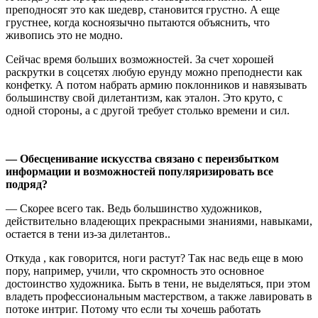
преподносят это как шедевр, становится грустно. А еще
грустнее, когда косноязычно пытаются объяснить, что
живопись это не модно.
Сейчас время больших возможностей. За счет хорошей
раскрутки в соцсетях любую ерунду можно преподнести как
конфетку. А потом набрать армию поклонников и навязывать
большинству свой дилетантизм, как эталон. Это круто, с
одной стороны, а с другой требует столько времени и сил.
—
О
бесценивание искусства связано с переизбытком
информации
и возможностей популяризировать все
подряд?
— Скорее всего так. Ведь большинство художников,
действительно владеющих прекрасными знаниями, навыками,
остается в тени из-за дилетантов..
Откуда , как говорится, ноги растут? Так нас ведь еще в мою
пору, например, учили, что скромность это основное
достоинство художника. Быть в тени, не выделяться, при этом
владеть профессиональным мастерством, а также лавировать в
потоке интриг. Потому что если ты хочешь работать