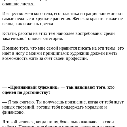
опавшие листья..
Изящество женского тела, его пластика и грация напоминают
самые нежные и хрупкие растения. Женская красота также не
вечна, как и жизнь цветка.
Кстати, работы из этих тем наиболее востребованы среди
заказчиков. Топовая категория.
Помимо того, что мне самой нравится писать на эти темы, это
идёт в ногу с моими принципами: художник должен иметь
возможность жить за счет своей профессии.
— «
П
ризнанный художник» —
т
ак называют того, кто
оценён по достоинству?
— Я так считаю. Ты получаешь признание, когда от тебя ждут
новых творений, готовы тебя поддержать морально и
финансово.
Я такой человек, когда пишу, буквально вживаюсь в свои
работы. Поэтому мне безумно приятно, когда они радуют