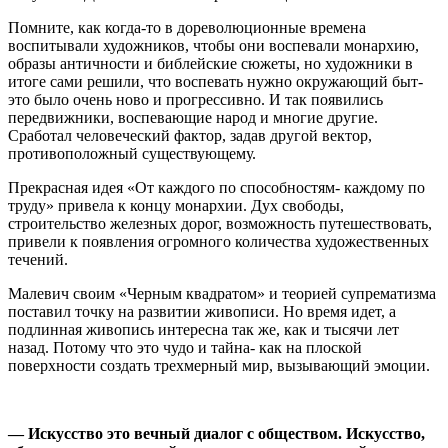
Помните, как когда-то в дореволюционные времена
воспитывали художников, чтобы они воспевали монархию,
образы античности и библейские сюжеты, но художники в
итоге сами решили, что воспевать нужно окружающий быт-
это было очень ново и прогрессивно. И так появились
передвижники, воспевающие народ и многие другие.
Сработал человеческий фактор, задав другой вектор,
противоположный существующему.
Прекрасная идея «От каждого по способностям- каждому по
труду» привела к концу монархии. Дух свободы,
строительство железных дорог, возможность путешествовать,
привели к появления огромного количества художественных
течений.
Малевич своим «Черным квадратом» и теорией супрематизма
поставил точку на развитии живописи. Но время идет, а
подлинная живопись интересна так же, как и тысячи лет
назад. Потому что это чудо и тайна- как на плоской
поверхности создать трехмерный мир, вызывающий эмоции.
— Искусство это вечный диалог с обществом. Искусство,