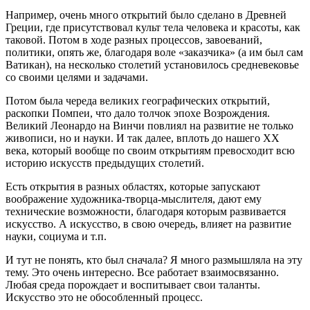
Например, очень много открытий было сделано в Древней
Греции, где присутствовал культ тела человека и красоты, как
таковой. Потом в ходе разных процессов, завоеваний,
политики, опять же, благодаря воле «заказчика» (а им был сам
Ватикан), на несколько столетий установилось средневековье
со своими целями и задачами.
Потом была череда великих географических открытий,
раскопки Помпеи, что дало толчок эпохе Возрождения.
Великий Леонардо на Винчи повлиял на развитие не только
живописи, но и науки. И так далее, вплоть до нашего XX
века, который вообще по своим открытиям превосходит всю
историю искусств предыдущих столетий.
Есть открытия в разных областях, которые запускают
воображение художника-творца-мыслителя, дают ему
технические возможности, благодаря которым развивается
искусство. А искусство, в свою очередь, влияет на развитие
науки, социума и т.п.
И тут не понять, кто был сначала? Я много размышляла на эту
тему. Это очень интересно. Все работает взаимосвязанно.
Любая среда порождает и воспитывает свои таланты.
Искусство это не обособленный процесс.