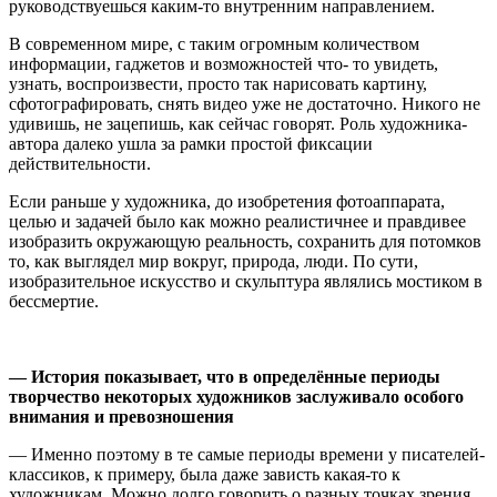
руководствуешься каким-то внутренним направлением.
В современном мире, с таким огромным количеством
информации, гаджетов и возможностей что- то увидеть,
узнать, воспроизвести, просто так нарисовать картину,
сфотографировать, снять видео уже не достаточно. Никого не
удивишь, не зацепишь, как сейчас говорят. Роль художника-
автора далеко ушла за рамки простой фиксации
действительности.
Если раньше у художника, до изобретения фотоаппарата,
целью и задачей было как можно реалистичнее и правдивее
изобразить окружающую реальность, сохранить для потомков
то, как выглядел мир вокруг, природа, люди. По сути,
изобразительное искусство и скульптура являлись мостиком в
бессмертие.
— История показывает, что в определённые периоды
творчество некоторых художников заслуживало особого
внимания и превозношения
— Именно поэтому в те самые периоды времени у писателей-
классиков, к примеру, была даже зависть какая-то к
художникам. Можно долго говорить о разных точках зрения