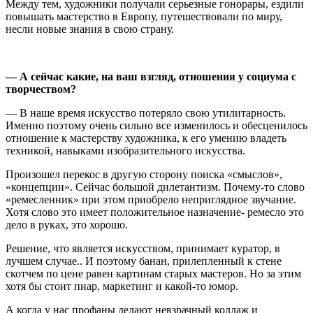
Между тем, художники получали серьезные гонорары, ездили
повышать мастерство в Европу, путешествовали по миру,
несли новые знания в свою страну.
— А сейчас как
ие, на ваш взгляд, отношения
у социума с
творчеством
?
— В наше время искусство потеряло свою утилитарность.
Именно поэтому очень сильно все изменилось и обесценилось
отношение к мастерству художника, к его умению владеть
техникой, навыками изобразительного искусства.
Произошел перекос в другую сторону поиска «смыслов»,
«концепции». Сейчас большой дилетантизм. Почему-то слово
«ремесленник» при этом приобрело неприглядное звучание.
Хотя слово это имеет положительное назначение- ремесло это
дело в руках, это хорошо.
Решение, что является искусством, принимает куратор, в
лучшем случае.. И поэтому банан, прилепленный к стене
скотчем по цене равен картинам старых мастеров. Но за этим
хотя бы стоит пиар, маркетинг и какой-то юмор.
А когда у нас профаны делают невзрачный коллаж и