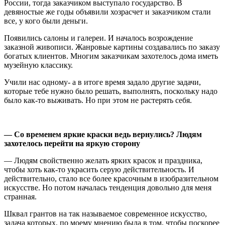
России, тогда заказчиком выступало государство. В
девяностые же годы объявили хозрасчет и заказчиком стали
все, у кого были деньги.
Появились салоны и галереи. И началось возрождение
заказной живописи. Жанровые картины создавались по заказу
богатых клиентов. Многим заказчикам захотелось дома иметь
музейную классику.
Учили нас одному- а в итоге время задало другие задачи,
которые тебе нужно было решать, выполнять, поскольку надо
было как-то выживать. Но при этом не растерять себя.
—
Со временем
яркие краски
ведь в
ернулись? Людям
за
хотелось
перейти на яркую сторону
— Людям свойственно желать ярких красок и праздника,
чтобы хоть как-то украсить серую действительность. И
действительно, стало все более красочным в изобразительном
искусстве. Но потом началась тенденция довольно для меня
странная.
Шквал грантов на так называемое современное искусство,
задача которых, по моему мнению была в том, чтобы поскорее