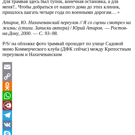
Для трамвая здесь был тупик, конечная остановка, а для
меня?.. Чтобы добраться от нашего дома до этих клиник,
пришлось шагать четыре года по военными дорогам… «
Атаров, Ю. Нахичеванский переулок // Я со сцены смотрел на
жизнь: (cтихи. Записки актера) / Юрий Атаров.
—
Ростов-
на-Дону, 2000.
—
С. 93
–
98.
P/S/ на обложке фото трамвай проходит по улице Садовой
мимо Коммерческого клуба (ДФК сейчас) между Крепостным
переулком и Нахичеванским
Email
Copy
Link
Odnoklassniki
WhatsApp
Diary.Ru
Telegram
VK