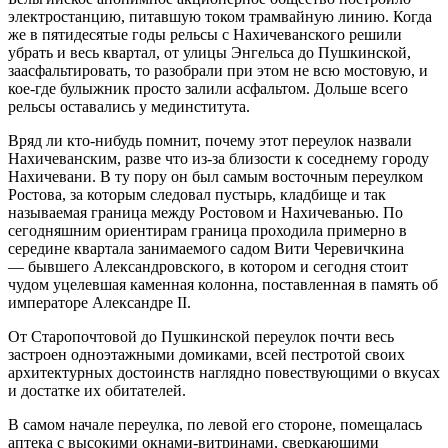
электростанцию, питавшую током трамвайную линию. Когда
же в пятидесятые годы рельсы с Нахичеванского решили
убрать и весь квартал, от улицы Энгельса до Пушкинской,
заасфальтировать, то разобрали при этом не всю мостовую, и
кое-где булыжник просто залили асфальтом. Дольше всего
рельсы оставались у мединститута.
Вряд ли кто-нибудь помнит, почему этот переулок назвали
Нахичеванским, разве что из-за близости к соседнему городу
Нахичевани. В ту пору он был самым восточным переулком
Ростова, за которым следовал пустырь, кладбище и так
называемая граница между Ростовом и Нахичеванью. По
сегодняшним ориентирам граница проходила примерно в
середине квартала занимаемого садом Вити Черевичкина
— бывшего Александровского, в котором и сегодня стоит
чудом уцелевшая каменная колонна, поставленная в память об
императоре Александре II.
От Старопочтовой до Пушкинской переулок почти весь
застроен одноэтажными домиками, всей пестротой своих
архитектурных достоинств наглядно повествующими о вкусах
и достатке их обитателей.
В самом начале переулка, по левой его стороне, помещалась
аптека с высокими окнами-витринами, сверкающими