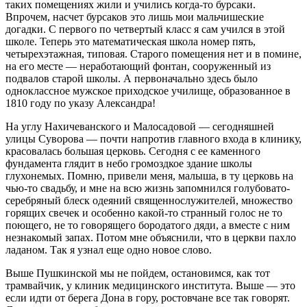
таких помещениях жили и учились когда-то бурсаки.
Впрочем, насчет бурсаков это лишь мои мальчишеские
догадки. С первого по четвертый класс я сам учился в этой
школе. Теперь это математическая школа номер пять,
четырехэтажная, типовая. Старого помещения нет и в помине,
на его месте — неработающий фонтан, сооруженный из
подвалов старой школы. А первоначально здесь было
одноклассное мужское приходское училище, образованное в
1810 году по указу Александра!
На углу Нахичеванского и Малосадовой — сегодняшней
улицы Суворова — почти напротив главного входа в клинику,
красовалась большая церковь. Сегодня с ее каменного
фундамента глядит в небо громоздкое здание школы
глухонемых. Помню, привели меня, малыша, в ту церковь на
чью-то свадьбу, и мне на всю жизнь запомнился голубовато-
серебряный блеск одеяний священнослужителей, множество
горящих свечек и особенно какой-то странный голос не то
поющего, не то говорящего бородатого дяди, а вместе с ним
незнакомый запах. Потом мне объяснили, что в церкви пахло
ладаном. Так я узнал еще одно новое слово.
Выше Пушкинской мы не пойдем, остановимся, как тот
трамвайчик, у клиник медицинского института. Выше — это
если идти от берега Дона в гору, ростовчане все так говорят.