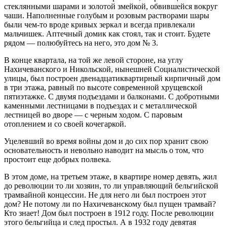
стеклянными шарами и золотой змейкой, обвившейся вокруг
чаши. Наполненные голубым и розовым растворами шары
были чем-то вроде кривых зеркал и всегда привлекали
мальчишек. Аптечный домик как стоял, так и стоит. Будете
рядом — полюбуйтесь на него, это дом № 3.
В конце квартала, на той же левой стороне, на углу
Нахичеванского и Никольской, нынешней Социалистической
улицы, был построен двенадцатиквартирный кирпичный дом
в три этажа, равный по высоте современной хрущевской
пятиэтажке. С двумя подъездами и балконами. С добротными
каменными лестницами в подъездах и с металлической
лестницей во дворе — с черным ходом. С паровым
отоплением и со своей кочегаркой.
Уцелевший во время войны дом и до сих пор хранит свою
основательность и невольно наводит на мысль о том, что
простоит еще добрых полвека.
В этом доме, на третьем этаже, в квартире номер девять, жил
до революции то ли хозяин, то ли управляющий бельгийской
трамвайной концессии. Не для него ли был построен этот
дом? Не потому ли по Нахичеванскому был пущен трамвай?
Кто знает! Дом был построен в 1912 году. После революции
этого бельгийца и след простыл. А в 1932 году девятая