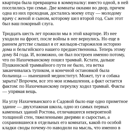
квартира была превращена в коммуналку: вместо одной, в ней
поселились три семьи. Две комнаты окнами во двор, причем
одна из них проходная, достались моему отцу — молодому
врачу с женой и сыном, которому шел второй год. Сын этот
был ваш покорный слуга.
Тридцать шесть лет прожили мы в этой квартире. Из нее
уходили на фронт, после войны в нее вернулись. Но еще в
раннем детстве слышал я от жильцов-старожилов историю
дома и бельгийского нашего предшественника. Теперь этому
дому 84 года. И, возможно, он был построен именно потому,
что по Нахичеванскому пошел трамвай. Кстати, дальше
Пушкинской трамвайного пути не было, эта ветка
заканчивалась тупиком, и конечной остановкой была
больница — нынешний мединститут. Может, тут и собака
зарыта? Впрочем, все это мои измышления, а факт остается
фактом: по Нахичеванскому переулку ходил трамвай. Факты
— упрямая вещь.
На углу Нахичеванского и Садовой было еще одно приметное
здание — двухэтажная школа, одно из самых первых
каменных зданий Ростова, отличавшееся невероятной
толщиной стен, тяжеленными дверями и сыростью, а
сохранившиеся в отдельных его комнатах, какой-то особой
кладки своды почему-то наводили на мысль, что именно в