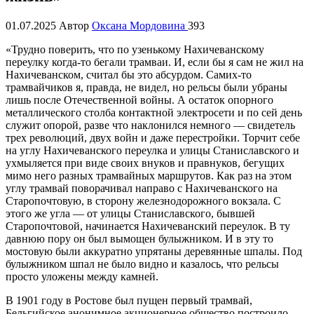
01.07.2025
Автор
Оксана Мордовина
393
«Трудно поверить, что по узенькому Нахичеванскому
переулку когда-то бегали трамваи. И, если бы я сам не жил на
Нахичеванском, считал бы это абсурдом. Самих-то
трамвайчиков я, правда, не видел, но рельсы были убраны
лишь после Отечественной войны. А остаток опорного
металлического столба контактной электросети и по сей день
служит опорой, разве что наклонился немного — свидетель
трех революций, двух войн и даже перестройки. Торчит себе
на углу Нахичеванского переулка и улицы Станиславского и
ухмыляется при виде своих внуков и правнуков, бегущих
мимо него разных трамвайных маршрутов. Как раз на этом
углу трамвай поворачивал направо с Нахичеванского на
Старопочтовую, в сторону железнодорожного вокзала. С
этого же угла — от улицы Станиславского, бывшей
Старопочтовой, начинается Нахичеванский переулок. В ту
давнюю пору он был вымощен булыжником. И в эту то
мостовую были аккуратно упрятаны деревянные шпалы. Под
булыжником шпал не было видно и казалось, что рельсы
просто уложены между камней.
В 1901 году в Ростове был пущен первый трамвай,
Бельгийское анонимное акционерное общество построило