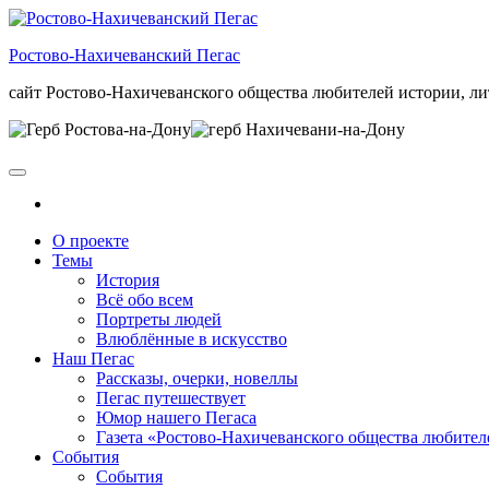
Skip
to
Ростово-Нахичеванский Пегас
the
content
сайт Ростово-Нахичеванского общества любителей истории, ли
О проекте
Темы
История
Всё обо всем
Портреты людей
Влюблённые в искусство
Наш Пегас
Рассказы, очерки, новеллы
Пегас путешествует
Юмор нашего Пегаса
Газета «Ростово-Нахичеванского общества любител
События
События