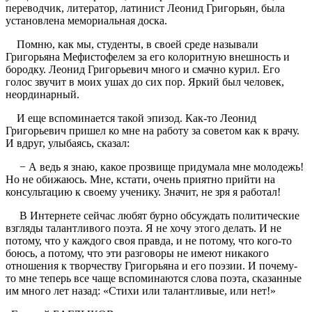
переводчик, литератор, латинист Леонид Григорьян, была
установлена мемориальная доска.
Помню, как мы, студенты, в своей среде называли
Григорьяна Мефистофелем за его колоритную внешность и
бородку. Леонид Григорьевич много и смачно курил. Его
голос звучит в моих ушах до сих пор. Яркий был человек,
неординарный.
И еще вспоминается такой эпизод. Как-то Леонид
Григорьевич пришел ко мне на работу за советом как к врачу.
И вдруг, улыбаясь, сказал:
− А ведь я знаю, какое прозвище придумала мне молодежь!
Но не обижаюсь. Мне, кстати, очень приятно прийти на
консультацию к своему ученику. Значит, не зря я работал!
В Интернете сейчас любят бурно обсуждать политические
взгляды талантливого поэта. Я не хочу этого делать. И не
потому, что у каждого своя правда, и не потому, что кого-то
боюсь, а потому, что эти разговоры не имеют никакого
отношения к творчеству Григорьяна и его поэзии. И почему-
то мне теперь все чаще вспоминаются слова поэта, сказанные
им много лет назад: «Стихи или талантливые, или нет!»