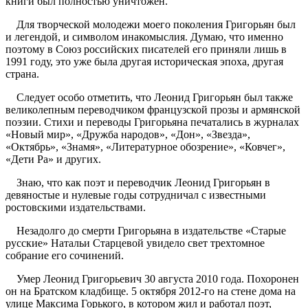
книги был полностью уничтожен.
Для творческой молодежи моего поколения Григорьян был
и легендой, и символом инакомыслия. Думаю, что именно
поэтому в Союз российских писателей его приняли лишь в
1991 году, это уже была другая историческая эпоха, другая
страна.
Следует особо отметить, что Леонид Григорьян был также
великолепным переводчиком французской прозы и армянской
поэзии. Стихи и переводы Григорьяна печатались в журналах
«Новый мир», «Дружба народов», «Дон», «Звезда»,
«Октябрь», «Знамя», «Литературное обозрение», «Ковчег»,
«Дети Ра» и других.
Знаю, что как поэт и переводчик Леонид Григорьян в
девяностые и нулевые годы сотрудничал с известными
ростовскими издательствами.
Незадолго до смерти Григорьяна в издательстве «Старые
русские» Натальи Старцевой увидело свет трехтомное
собрание его сочинений.
Умер Леонид Григорьевич 30 августа 2010 года. Похоронен
он на Братском кладбище. 5 октября 2012-го на стене дома на
улице Максима Горького, в котором жил и работал поэт,