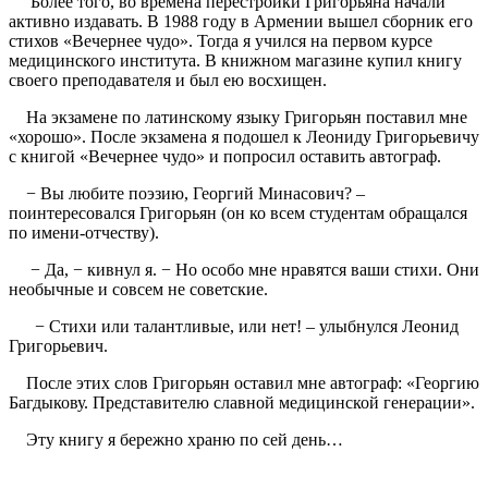
Более того, во времена перестройки Григорьяна начали
активно издавать. В 1988 году в Армении вышел сборник его
стихов «Вечернее чудо». Тогда я учился на первом курсе
медицинского института. В книжном магазине купил книгу
своего преподавателя и был ею восхищен.
На экзамене по латинскому языку Григорьян поставил мне
«хорошо». После экзамена я подошел к Леониду Григорьевичу
с книгой «Вечернее чудо» и попросил оставить автограф.
− Вы любите поэзию, Георгий Минасович? –
поинтересовался Григорьян (он ко всем студентам обращался
по имени-отчеству).
− Да, − кивнул я. − Но особо мне нравятся ваши стихи. Они
необычные и совсем не советские.
− Стихи или талантливые, или нет! – улыбнулся Леонид
Григорьевич.
После этих слов Григорьян оставил мне автограф: «Георгию
Багдыкову. Представителю славной медицинской генерации».
Эту книгу я бережно храню по сей день…