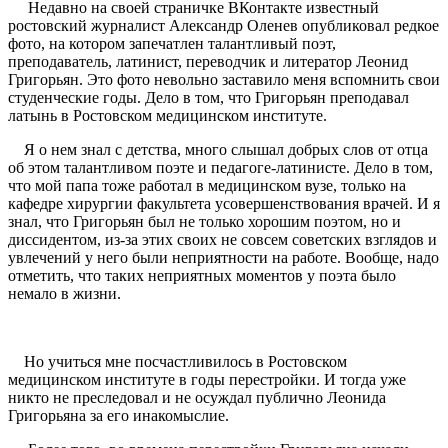
Недавно на своей страничке ВКонтакте известный
ростовский журналист Александр Оленев опубликовал редкое
фото, на котором запечатлен талантливый поэт,
преподаватель, латинист, переводчик и литератор Леонид
Григорьян. Это фото невольно заставило меня вспомнить свои
студенческие годы. Дело в том, что Григорьян преподавал
латынь в Ростовском медицинском институте.
Я о нем знал с детства, много слышал добрых слов от отца
об этом талантливом поэте и педагоге-латинисте. Дело в том,
что мой папа тоже работал в медицинском вузе, только на
кафедре хирургии факультета усовершенствования врачей. И я
знал, что Григорьян был не только хорошим поэтом, но и
диссидентом, из-за этих своих не совсем советских взглядов и
увлечений у него были неприятности на работе. Вообще, надо
отметить, что таких неприятных моментов у поэта было
немало в жизни.
Но учиться мне посчастливилось в Ростовском
медицинском институте в годы перестройки. И тогда уже
никто не преследовал и не осуждал публично Леонида
Григорьяна за его инакомыслие.