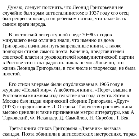
Думаю, следует пояснить, что Леонид Григорьевич не
случайно был ярым антисталинистом: в 1937 году его отец
был репрессирован, и он ребенком познал, что такое быть
сыном врага народа.
В ростовской литературной среде 70−80-х годов
минувшего века отлично знали, что именно из дома
Григорьяна начинали путь запрещенные книги, а также
подборки стихов самого поэта. Конечно, представителей
советской власти и руководителей коммунистической партии
в Ростове этот факт радовать никак не мог. Логично, что
жизнь Леонида Григорьяна, в том числе и творческая, не была
простой.
Его стихи впервые были опубликованы в 1966 году в
журнале «Новый мир». А дебютная книга, «Перо», вышла в
Ростовском книжном издательстве два года спустя. Затем в
Москве был издан лирический сборник Григорьяна «Друг»
(1973) с предисловием Л. Озерова. Творчество ростовчанина
высоко ценили и такие признанные мэтры литературы, как А.
Тарковский, Ф. Искандер, Д. Самойлов, Н. Скребов, Т. Бек.
Третья книга стихов Григорьяна «Дневник» вызвала
скандал. Поэта обвинили в антисоветских настроениях, тираж