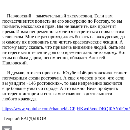
Павловский − замечательный экскурсовод. Если вам
посчастливится попасть на его экскурсию по Ростову, то вы
поймете, насколько я прав. Вы не заметите, как пролетит
время. И вам непременно захочется встретиться снова с этим
человеком. Мне не раз приходилось бывать на экскурсиях, да
и самому их проводить или читать краеведческие лекции. А
потому могу сказать, что привлечь внимание людей, быть им
интересным в течение долгого времени дано не каждому. Вот
этим особым даром, несомненно, обладает Алексей
Павловский.
Я думаю, что его проект на Ютубе «146 ростовских» станет
популярным среди ростовчан. А еще я уверен в том, что если
вы увидите «146 ростовских», то вам непременно захочется
еще больше узнать о городе. А это важно. Ведь пробудить
интерес к истории и есть самое главное в деятельности
любого краеведа.
https://www.youtube.com/channel/UCPjHKwd5voeDRQf0AYdlQn
Георгий БАГДЫКОВ.