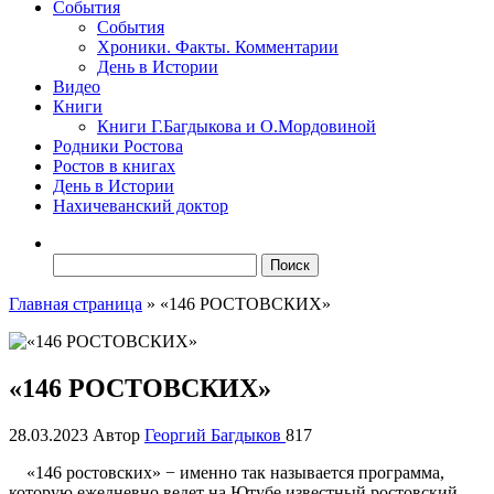
События
События
Хроники. Факты. Комментарии
День в Истории
Видео
Книги
Книги Г.Багдыкова и О.Мордовиной
Родники Ростова
Ростов в книгах
День в Истории
Нахичеванский доктор
Найти:
Главная страница
»
«146 РОСТОВСКИХ»
«146 РОСТОВСКИХ»
28.03.2023
Автор
Георгий Багдыков
817
«146 ростовских» − именно так называется программа,
которую ежедневно ведет на Ютубе известный ростовский