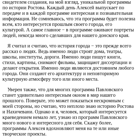
свидетелем создания, на мой взгляд, уникальной программы
по истории Ростова. Каждый день Алексей выпускает по
передаче и в каждой программе интересная и познавательная
информация. Не сомневаюсь, что эта программа будет полезна
всем, кто интересуется прошлым своего города, его
культурой. А самое главное − в программе оживают портреты
людей, некогда много сделавших для нашего донского края.
Я считал и считаю, что история города − это прежде всего
рассказ о людях. Ведь именно люди строят дома, театры,
школы, институты, дороги. Именно люди пишут книги,
стихи, картины, снимают фильмы, защищают диссертации и
делают открытия. Именно люди являются достоянием любого
города. Они создают его архитектуру и неповторимую
культурную атмосферу того или иного места.
Уверен также, что для многих программа Павловского
станет удивительно интересным окном в мир нашего
прошлого. Поверьте, это может показаться нескромным с
моей стороны, но считаю, что неплохо знаю историю Ростова
и Нахичевани. Однако и я, человек, который интересуется
краеведением немало лет, узнаю из программ Павловского
много нового и интересного для себя. Скажу более,
программы Алексея вдохновляют меня на те или иные
творческие проекты.