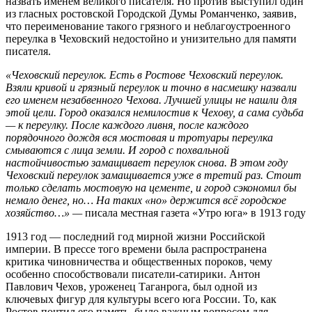
назвать именем великого писателя. Но против выступил один
из гласных ростовской Городской Думы Романченко, заявив,
что переименование такого грязного и неблагоустроенного
переулка в Чеховский недостойно и унизительно для памяти
писателя.
«Чеховский переулок. Есть в Ростове Чеховский переулок.
Взяли кривой и грязный переулок и точно в насмешку назвали
его именем незабвенного Чехова. Лучшей улицы не нашли для
этой цели. Город оказался немилостив к Чехову, а сама судьба
— к переулку. После каждого ливня, после каждого
порядочного дождя вся мостовая и тротуары переулка
смываются с лица земли. И город с похвальной
настойчивостью замащивает переулок снова. В этом году
Чеховский переулок замащивается уже в третий раз. Стоит
только сделать мостовую на цементе, и город сэкономил бы
немало денег, но… На таких «но» держится всё городское
хозяйство…» —
писала местная газета «Утро юга» в 1913 году
1913 год — последний год мирной жизни Российской
империи. В прессе того времени была распространена
критика чиновничества и общественных пороков, чему
особенно способствовали писатели-сатирики. Антон
Павлович Чехов, уроженец Таганрога, был одной из
ключевых фигур для культуры всего юга России. То, как
Ростов почтил его память, было важным вопросом для