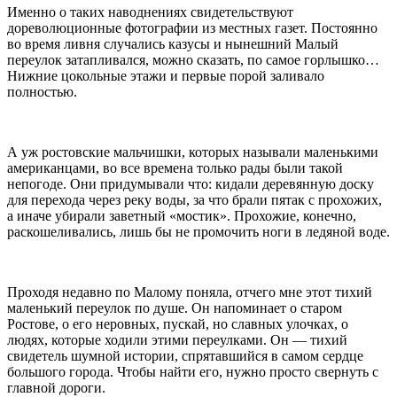
Именно о таких наводнениях свидетельствуют
дореволюционные фотографии из местных газет. Постоянно
во время ливня случались казусы и нынешний Малый
переулок затапливался, можно сказать, по самое горлышко…
Нижние цокольные этажи и первые порой заливало
полностью.
А уж ростовские мальчишки, которых называли маленькими
американцами, во все времена только рады были такой
непогоде. Они придумывали что: кидали деревянную доску
для перехода через реку воды, за что брали пятак с прохожих,
а иначе убирали заветный «мостик». Прохожие, конечно,
раскошеливались, лишь бы не промочить ноги в ледяной воде.
Проходя недавно по Малому поняла, отчего мне этот тихий
маленький переулок по душе. Он напоминает о старом
Ростове, о его неровных, пускай, но славных улочках, о
людях, которые ходили этими переулками. Он — тихий
свидетель шумной истории, спрятавшийся в самом сердце
большого города. Чтобы найти его, нужно просто свернуть с
главной дороги.