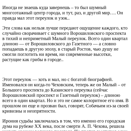
Иногда не знаешь куда завернешь – то был шумный
многоэтажный центр города, и тут, раз, и другой мир…. Он
правда мал этот переулок и узок..
Эти слова как нельзя лучше передают ощущение каждого, кто
случайно сворачивает с шумного Ворошиловского проспекта
в тихий и неприметный Малый переулок. Всего один квартал
длиною — от Ворошиловского до Газетного — а словно
попадаешь в другую эпоху, в старый Ростов, чью душу не
смогли поглотить ни время, ни современные высотки,
растущие как грибы в городе..
Этот переулок — хоть и мал, но с богатой биографией.
Именовался он когда-то Чеховским, теперь же он Малый – от
Большого проспекта до Казанского переулка (сейчас
Ворошиловский проспект и Газетный переулок) – длиною
всего в один квартал. Но и это не самое колоритное его имя. В
прошлом он еще и прозван был, говорят, Собачьим из-за своей
кривизны и неопрятности.
Ирония судьбы заключалась в том, что именно его городская
дума на рубеже XX века, после смерти А. П. Чехова, решила