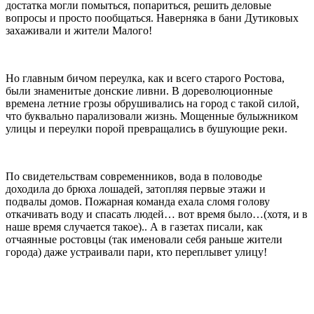
достатка могли помыться, попариться, решить деловые
вопросы и просто пообщаться. Наверняка в бани Дутиковых
захаживали и жители Малого!
Но главным бичом переулка, как и всего старого Ростова,
были знаменитые донские ливни. В дореволюционные
времена летние грозы обрушивались на город с такой силой,
что буквально парализовали жизнь. Мощенные булыжником
улицы и переулки порой превращались в бушующие реки.
По свидетельствам современников, вода в половодье
доходила до брюха лошадей, затопляя первые этажи и
подвалы домов. Пожарная команда ехала сломя голову
откачивать воду и спасать людей… вот время было…(хотя, и в
наше время случается такое).. А в газетах писали, как
отчаянные ростовцы (так именовали себя раньше жители
города) даже устраивали пари, кто переплывет улицу!