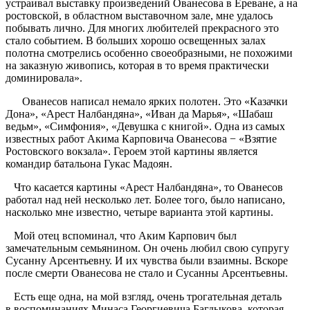
устраивал выставку произведений Ованесова в Ереване, а на
ростовской, в областном выставочном зале, мне удалось
побывать лично. Для многих любителей прекрасного это
стало событием. В больших хорошо освещенных залах
полотна смотрелись особенно своеобразными, не похожими
на заказную живопись, которая в то время практически
доминировала».
Ованесов написал немало ярких полотен. Это «Казачки
Дона», «Арест Налбандяна», «Иван да Марья», «Шабаш
ведьм», «Симфония», «Девушка с книгой». Одна из самых
известных работ Акима Карповича Ованесова − «Взятие
Ростовского вокзала». Героем этой картины является
командир батальона Гукас Мадоян.
Что касается картины «Арест Налбандяна», то Ованесов
работал над ней несколько лет. Более того, было написано,
насколько мне известно, четыре варианта этой картины.
Мой отец вспоминал, что Аким Карпович был
замечательным семьянином. Он очень любил свою супругу
Сусанну Арсентьевну. И их чувства были взаимны. Вскоре
после смерти Ованесова не стало и Сусанны Арсентьевны.
Есть еще одна, на мой взгляд, очень трогательная деталь
в воспоминаниях Минаса Георгиевича Багдыкова, которая