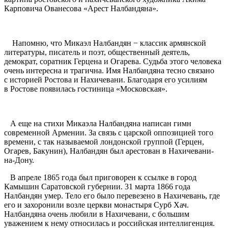
Карповича Ованесова «Арест Налбандяна».
Напомню, что Микаэл Налбандян − классик армянской
литературы, писатель и поэт, общественный деятель,
демократ, соратник Герцена и Огарева. Судьба этого человека
очень интересна и трагична. Имя Налбандяна тесно связано
с историей Ростова и Нахичевани. Благодаря его усилиям
в Ростове появилась гостиница «Московская».
А еще на стихи Микаэла Налбандяна написан гимн
современной Армении. За связь с царской оппозицией того
времени, с так называемой лондонской группой (Герцен,
Огарев, Бакунин), Налбандян был арестован в Нахичевани-
на-Дону.
В апреле 1865 года был приговорен к ссылке в город
Камышин Саратовской губернии. 31 марта 1866 года
Налбандян умер. Тело его было перевезено в Нахичевань, где
его и захоронили возле церкви монастыря Сурб Хач.
Налбандяна очень любили в Нахичевани, с большим
уважением к нему относилась и российская интеллигенция.