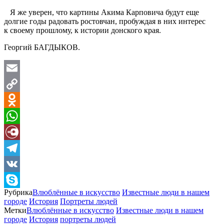
Я же уверен, что картины Акима Карповича будут еще
долгие годы радовать ростовчан, пробуждая в них интерес
к своему прошлому, к истории донского края.
Георгий БАГДЫКОВ.
Email
Copy
Link
Odnoklassniki
WhatsApp
Diary.Ru
Telegram
VK
Рубрика
Влюблённые в искусство
Известные люди в нашем
Skype
городе
История
Портреты людей
Метки
Влюблённые в искусство
Известные люди в нашем
городе
История
портреты людей