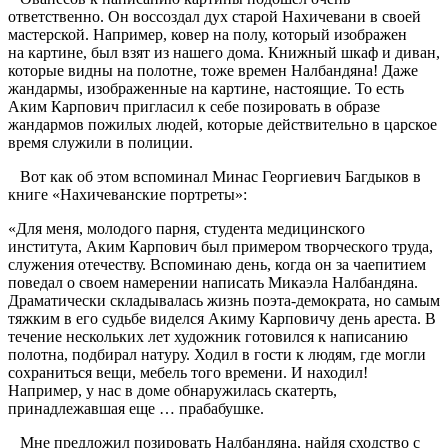
ответственно. Он воссоздал дух старой Нахичевани в своей
мастерской. Например, ковер на полу, который изображен
на картине, был взят из нашего дома. Книжный шкаф и диван,
которые видны на полотне, тоже времен Налбандяна! Даже
жандармы, изображенные на картине, настоящие. То есть
Аким Карпович пригласил к себе позировать в образе
жандармов пожилых людей, которые действительно в царское
время служили в полиции.
Вот как об этом вспоминал Минас Георгиевич Багдыков в
книге «Нахичеванские портреты»:
«Для меня, молодого парня, студента медицинского
института, Аким Карпович был примером творческого труда,
служения отечеству. Вспоминаю день, когда он за чаепитием
поведал о своем намерении написать Микаэла Налбандяна.
Драматически складывалась жизнь поэта-демократа, но самым
тяжким в его судьбе виделся Акиму Карповичу день ареста. В
течение нескольких лет художник готовился к написанию
полотна, подбирал натуру. Ходил в гости к людям, где могли
сохраниться вещи, мебель того времени. И находил!
Например, у нас в доме обнаружилась скатерть,
принадлежавшая еще … прабабушке.
Мне предложил позировать Налбандяна, найдя сходство с