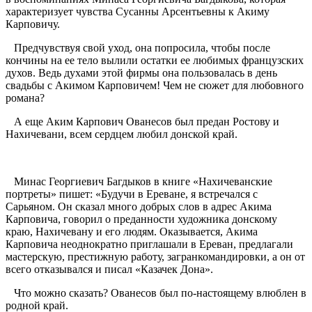
характеризует чувства Сусанны Арсентьевны к Акиму
Карповичу.
Предчувствуя свой уход, она попросила, чтобы после
кончины на ее тело вылили остатки ее любимых французских
духов. Ведь духами этой фирмы она пользовалась в день
свадьбы с Акимом Карповичем! Чем не сюжет для любовного
романа?
А еще Аким Карпович Ованесов был предан Ростову и
Нахичевани, всем сердцем любил донской край.
Минас Георгиевич Багдыков в книге «Нахичеванские
портреты» пишет: «Будучи в Ереване, я встречался с
Сарьяном. Он сказал много добрых слов в адрес Акима
Карповича, говорил о преданности художника донскому
краю, Нахичевану и его людям. Оказывается, Акима
Карповича неоднократно приглашали в Ереван, предлагали
мастерскую, престижную работу, загранкомандировки, а он от
всего отказывался и писал «Казачек Дона».
Что можно сказать? Ованесов был по-настоящему влюблен в
родной край.