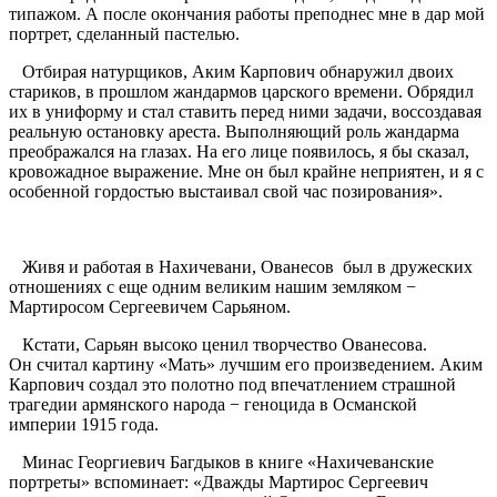
типажом. А после окончания работы преподнес мне в дар мой
портрет, сделанный пастелью.
Отбирая натурщиков, Аким Карпович обнаружил двоих
стариков, в прошлом жандармов царского времени. Обрядил
их в униформу и стал ставить перед ними задачи, воссоздавая
реальную остановку ареста. Выполняющий роль жандарма
преображался на глазах. На его лице появилось, я бы сказал,
кровожадное выражение. Мне он был крайне неприятен, и я с
особенной гордостью выстаивал свой час позирования».
Живя и работая в Нахичевани, Ованесов был в дружеских
отношениях с еще одним великим нашим земляком −
Мартиросом Сергеевичем Сарьяном.
Кстати, Сарьян высоко ценил творчество Ованесова.
Он считал картину «Мать» лучшим его произведением. Аким
Карпович создал это полотно под впечатлением страшной
трагедии армянского народа − геноцида в Османской
империи 1915 года.
Минас Георгиевич Багдыков в книге «Нахичеванские
портреты» вспоминает: «Дважды Мартирос Сергеевич