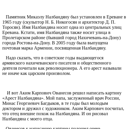
Памятник Микаэлу Налбандяну был установлен в Ереване в
1965 году (скульптор Н. Б. Никогосян и архитектор Д. П.
Торосян). Имя Налбандяна носит одна из центральных улиц
Еревана. Кстати, имя Налбандяна также носит улица в
Пролетарском районе (бывший город Нахичевань-на-Дону)
города Ростова-на-Дону. В 2005 году была выпущена
почтовая марка Армении, посвященная Налбандяну.
Надо сказать, что в советские годы выдающегося
армянского нахичеванского писателя и общественного
деятеля почитали как революционера. А его арест называли
не иначе как царским произволом.
И вот Аким Карпович Ованесов решил написать картину
«Арест Налбандяна». Мой папа, заслуженный врач России,
Минас Георгиевич Багдыков, в те годы был молодым
доктором и дружил с художником. Аким Карпович посчитал,
что отец внешне похож на Налбандяна. И он рисовал
Налбандяна с моего отца.
Ованесов к написанию картины подошел очень