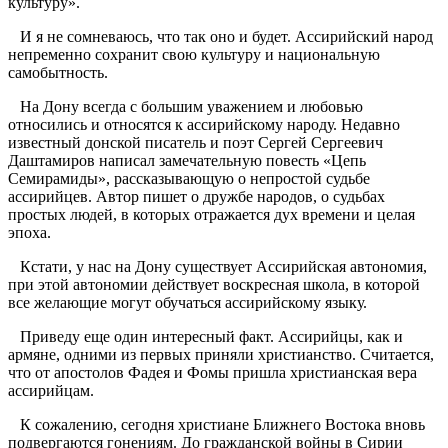
культуру».
И я не сомневаюсь, что так оно и будет. Ассирийский народ
непременно сохранит свою культуру и национальную
самобытность.
На Дону всегда с большим уважением и любовью
относились и относятся к ассирийскому народу. Недавно
известный донской писатель и поэт Сергей Сергеевич
Даштамиров написал замечательную повесть «Цепь
Семирамиды», рассказывающую о непростой судьбе
ассирийцев. Автор пишет о дружбе народов, о судьбах
простых людей, в которых отражается дух времени и целая
эпоха.
Кстати, у нас на Дону существует Ассирийская автономия,
при этой автономии действует воскресная школа, в которой
все желающие могут обучаться ассирийскому языку.
Приведу еще один интересный факт. Ассирийцы, как и
армяне, одними из первых приняли христианство. Считается,
что от апостолов Фадея и Фомы пришла христианская вера
ассирийцам.
К сожалению, сегодня христиане Ближнего Востока вновь
подвергаются гонениям. До гражданской войны в Сирии