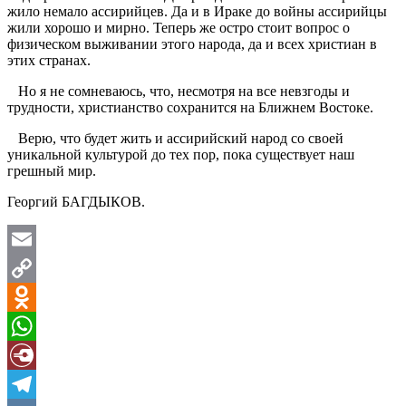
жило немало ассирийцев. Да и в Ираке до войны ассирийцы
жили хорошо и мирно. Теперь же остро стоит вопрос о
физическом выживании этого народа, да и всех христиан в
этих странах.
Но я не сомневаюсь, что, несмотря на все невзгоды и
трудности, христианство сохранится на Ближнем Востоке.
Верю, что будет жить и ассирийский народ со своей
уникальной культурой до тех пор, пока существует наш
грешный мир.
Георгий БАГДЫКОВ.
Email
Copy
Link
Odnoklassniki
WhatsApp
Diary.Ru