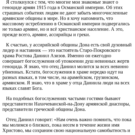
Я столкнулся с тем, что многие мои знакомые знают о
геноциде армян 1915 года в Османской империи. Об этих
страшных событиях людям не дают забыть многочисленные
армянские общины в мире. Но я хочу напомнить, что
массовому истреблению в Османской империи подвергались
не только армяне, но и всё христианское население. А это,
прежде всего, армяне, ассирийцы и греки.
К счастью, у ассирийской общины Дона есть свой духовный
лидер и наставник — это настоятель Старо-Покровского
храма Ростова Даниил Азизов. Именно он ежегодно
совершает богослужения об упокоении душ невинных жертв
геноцида. Я знаю, что отец Даниил молится за всех невинно
убиенных. Кстати, богослужения в храме нередко идут на
разных языках, в том числе, на арамейском, грузинском,
армянском. Я знаю, что в храме у отца Даниила люди на всех
языках славят Бога.
На подобных богослужениях частыми гостями бывают
представители Нахичеванской-на-Дону армянской диаспоры,
представители греческой общины Дона.
Отец Даниил говорит: «Нам очень важно помнить, что пока
мы молимся о близких, пока несем в течение жизни имя
Христово, мы сохраним свою национальную самобытность и