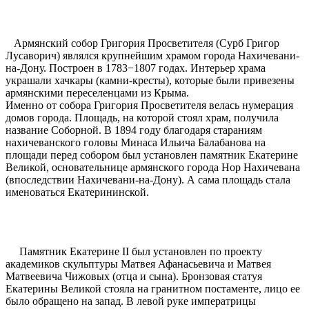
Армянский собор Григория Просветителя (Сурб Григор
Лусаворич) являлся крупнейшим храмом города Нахичевани-
на-Дону. Построен в 1783−1807 годах. Интерьер храма
украшали хачкары (камни-кресты), которые были привезены
армянскими переселенцами из Крыма.
Именно от собора Григория Просветителя велась нумерация
домов города. Площадь, на которой стоял храм, получила
название Соборной. В 1894 году благодаря стараниям
нахичеванского головы Минаса Ильича Балабанова на
площади перед собором был установлен памятник Екатерине
Великой, основательнице армянского города Нор Нахичевана
(впоследствии Нахичевани-на-Дону). А сама площадь стала
именоваться Екатерининской.
Памятник Екатерине II был установлен по проекту
академиков скульптуры Матвея Афанасьевича и Матвея
Матвеевича Чижовых (отца и сына). Бронзовая статуя
Екатерины Великой стояла на гранитном постаменте, лицо ее
было обращено на запад. В левой руке императрицы