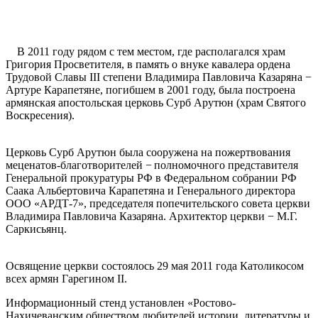
В 2011 году рядом с тем местом, где располагался храм
Григория Просветителя, в память о внуке кавалера ордена
Трудовой Славы III степени Владимира Павловича Казаряна −
Артуре Карапетяне, погибшем в 2001 году, была построена
армянская апостольская церковь Сурб Арутюн (храм Святого
Воскресения).
Церковь Сурб Арутюн была сооружена на пожертвования
меценатов-благотворителей − полномочного представителя
Генеральной прокуратуры РФ в Федеральном собрании РФ
Саака Альбертовича Карапетяна и Генерального директора
ООО «АРДТ-7», председателя попечительского совета церкви
Владимира Павловича Казаряна. Архитектор церкви − М.Г.
Саркисьянц.
Освящение церкви состоялось 29 мая 2011 года Католикосом
всех армян Гарегином II.
Информационный стенд установлен «Ростово-
Нахичеванским обществом любителей истории, литературы и