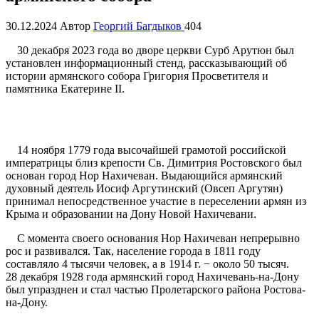
30.12.2024
Автор
Георгий Багдыков
404
30 декабря 2023 года во дворе церкви Сурб Арутюн был
установлен информационный стенд, рассказывающий об
истории армянского собора Григория Просветителя и
памятника Екатерине II.
14 ноября 1779 года высочайшей грамотой российской
императрицы близ крепости Св. Димитрия Ростовского был
основан город Нор Нахичеван. Выдающийся армянский
духовный деятель Иосиф Аргутинский (Овсеп Аргутян)
принимал непосредственное участие в переселении армян из
Крыма и образовании на Дону Новой Нахичевани.
С момента своего основания Нор Нахичеван непрерывно
рос и развивался. Так, население города в 1811 году
составляло 4 тысячи человек, а в 1914 г. − около 50 тысяч.
28 декабря 1928 года армянский город Нахичевань-на-Дону
был упразднен и стал частью Пролетарского района Ростова-
на-Дону.