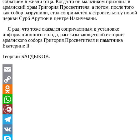
событием в жизни отца. Когда-то он мальчиком приходил в
армянский храм Григория Просветителя, а потом, после того
как собор разрушили, стал сопричастен к строительству новой
церкви Сурб Арутюн в центре Нахичевани.
Я рад, что тоже оказался сопричастным к установке
информационного стенда, рассказывающего об истории
армянского собора Григория Просветителя и памятника
Екатерине II.
Георгий БАГДЫКОВ.
Email
Copy
Link
Odnoklassniki
WhatsApp
Diary.Ru
Telegram
VK