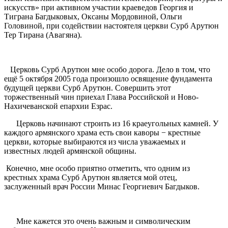
искусств» при активном участии краеведов Георгия и
Тиграна Багдыковых, Оксаны Мордовиной, Ольги
Головиной, при содействии настоятеля церкви Сурб Арутюн
Тер Тирана (Авагяна).
Церковь Сурб Арутюн мне особо дорога. Дело в том, что
ещё 5 октября 2005 года произошло освящение фундамента
будущей церкви Сурб Арутюн. Совершить этот
торжественный чин приехал Глава Российской и Ново-
Нахичеванской епархии Езрас.
Церковь начинают строить из 16 краеугольных камней. У
каждого армянского храма есть свои каворы − крестные
церкви, которые выбираются из числа уважаемых и
известных людей армянской общины.
Конечно, мне особо приятно отметить, что одним из
крестных храма Сурб Арутюн является мой отец,
заслуженный врач России Минас Георгиевич Багдыков.
Мне кажется это очень важным и символическим