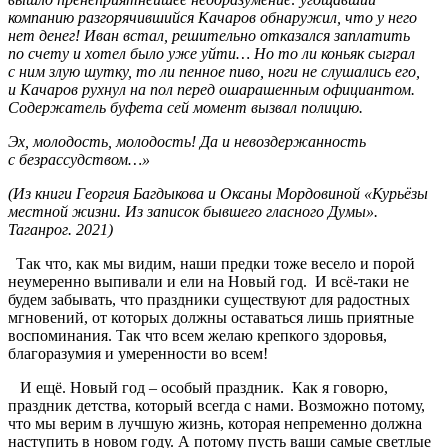
компанию разгорячившийся Качаров обнаружил, что у него
нет денег! Иван встал, решительно отказался заплатить
по счету и хотел было уже уйти… Но то ли коньяк сыграл
с ним злую шутку, то ли пенное пиво, ноги не слушались его,
и Качаров рухнул на пол перед ошарашенным официантом.
Содержатель буфета сей момент вызвал полицию.
Эх, молодость, молодость! Да и невоздержанность
с безрассудством…»
(Из книги Георгия Багдыкова и Оксаны Мордовиной «Курьёзы
местной жизни. Из записок бывшего гласного Думы».
Таганрог. 2021)
Так что, как мы видим, наши предки тоже весело и порой
неумеренно выпивали и ели на Новый год. И всё-таки не
будем забывать, что праздники существуют для радостных
мгновений, от которых должны оставаться лишь приятные
воспоминания. Так что всем желаю крепкого здоровья,
благоразумия и умеренности во всем!
И ещё. Новый год – особый праздник. Как я говорю,
праздник детства, который всегда с нами. Возможно потому,
что мы верим в лучшую жизнь, которая непременно должна
наступить в новом году. А потому пусть ваши самые светлые