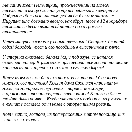
Мещанин Иван Пельчицкий, проживающий на Новом
поселении, в конце Святок устроил небольшую вечеринку.
Собрались большею частью родня да близкие знакомые.
Пирушка шла довольно весело, как вдруг часов в 12 в коридоре
послышался бесцеремонный топот ног и громкое
откашливание.
Через минуту в комнату вошли ряженые! Старик с длинной
седой бородой, козел и его поводырь в вывернутом тулупе.
У старика оказалась балалайка, и под звуки ее начался
бешеный танец. К ряженым присоединились гости, начавшие
«откалывать» трепака с козлом и его поводырем!
Вдруг козел возьми да и схватись за скатерть! Со стола,
конечно, все полетело! Хозяин дома бросился «проучить»
козла, за которого вступились старик и поводырь, −
и произошло столпотворение вавилонское! Кто кого бил −
трудно было понять. Когда окончилось побоище, из ряженых
в комнате остался один козел с оторванными рогами.
Вот честно, господа, из пострадавших в этом побоище мне
лишь козла жаль!»