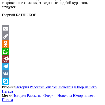
сокровенные желания, загаданные под бой курантов,
сбудутся.
Георгий БАГДЫКОВ.
Email
Copy
Link
Odnoklassniki
WhatsApp
Diary.Ru
Telegram
VK
Рубрика
История
Рассказы, очерки, новеллы
Юмор нашего
Skype
Пегаса
Метки
История
Рассказы. Очерки. Новеллы
Юмор нашего
Пегаса