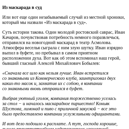
Из маскарада в суд
Или вот еще один незабываемый случай из местной хроники,
который мы назвали «Из маскарада в суд».
Суть истории такова. Один молодой ростовский саврас, Иван
Качаров, почувствовав потребность немного поразвлечься,
отправился на новогодний маскарад в театр Асмолова.
Атмосфера веселья сыграла с ним злую шутку. Иван изрядно
выпил в буфете, но пребывал в самом приятном
расположении духа. Вот как об этом вспоминал наш герой,
бывший гласный Алексей Михайлович Бобылев:
«Сначала все шло как нельзя лучше. Иван встретился
со знакомыми из Коммерческого клуба, заинтриговал двух
каких-то масок и, захватив их с собою, в компании
со знакомыми вновь отправился в буфет.
Выбрав уютный уголок, компания торжественно уселась
за стол − и началось маскарадное пиршество! Коньяк
Шустова, лимонад и пиво с приличной закуской − все это
было предоставлено компании услужливыми официантами.
И вот дело подошло к расплате. А тут, господа хорошие,
вышло пренеприятнейшее недоразумение: угощавший