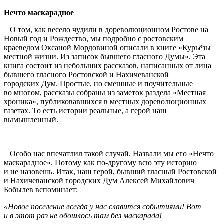
Нечто маскарадное
О том, как весело чудили в дореволюционном Ростове на
Новый год и Рождество, мы подробно с ростовским
краеведом Оксаной Мордовиной описали в книге «Курьёзы
местной жизни. Из записок бывшего гласного Думы». Эта
книга состоит из небольших рассказов, написанных от лица
бывшего гласного Ростовской и Нахичеванской
городских Дум. Простые, но смешные и поучительные
во многом, рассказы собраны из заметок раздела «Местная
хроника», публиковавшихся в местных дореволюционных
газетах. То есть истории реальные, а герой наш
вымышленный.
Особо нас впечатлил такой случай. Назвали мы его «Нечто
маскарадное». Потому как по-другому всю эту историю
и не назовешь. Итак, наш герой, бывший гласный Ростовской
и Нахичеванской городских Дум Алексей Михайлович
Бобылев вспоминает:
«Новое поселение всегда у нас славится событиями! Вот
и в этот раз не обошлось там без маскарада!