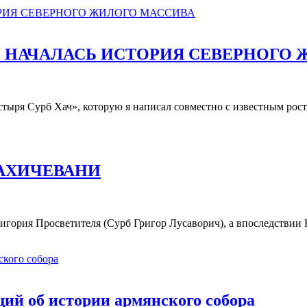
О НАЧАЛАСЬ ИСТОРИЯ СЕВЕРНОГО
тыря Сурб Хач», которую я написал совместно с известным ро
НАХИЧЕВАНИ
ригория Просветителя (Сурб Григор Лусаворич), а впоследстви
й об истории армянского собора