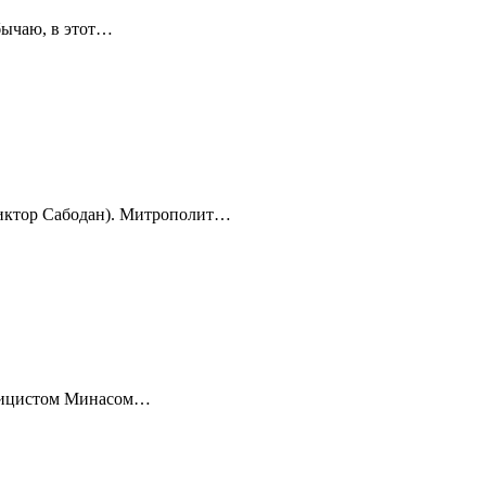
бычаю, в этот…
Виктор Сабодан). Митрополит…
блицистом Минасом…