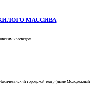
 ЖИЛОГО МАССИВА
стовским краеведом…
и Нахичеванский городской театр (ныне Молодежный