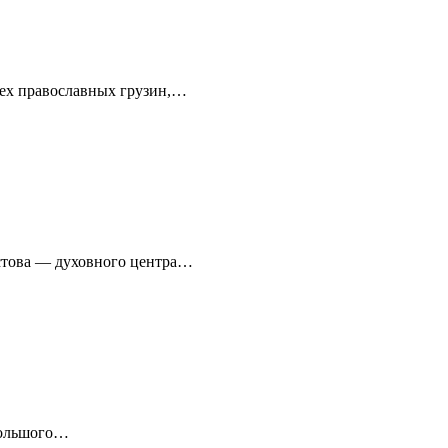
сех православных грузин,…
стова — духовного центра…
ебольшого…