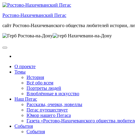
Skip
to
Ростово-Нахичеванский Пегас
the
content
сайт Ростово-Нахичеванского общества любителей истории, ли
О проекте
Темы
История
Всё обо всем
Портреты людей
Влюблённые в искусство
Наш Пегас
Рассказы, очерки, новеллы
Пегас путешествует
Юмор нашего Пегаса
Газета «Ростово-Нахичеванского общества любител
События
События