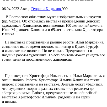
06.04.2022
Автор
Георгий Багдыков
990
В Ростовском областном музее изобразительных искусств
(пр. Чехова, 60) открылась выставка произведений донских
художников Хашхаянов, посвященная 100-летию пейзажиста
Ильи Марковича Хашхаяна и 65-летию его сына Христофора
Ильича.
На выставке представлены ранние работы Ильи Марковича,
созданные им во время поездок на пленэр в Крым, Гурзуф,
и живописные полотна. Но не только. Представлены и
поздние работы художника. То есть зритель может увидеть все
грани таланта прославленного живописца.
Произведения Христофора Ильича, сына Ильи Марковича, я
очень люблю. Работы Христофора Ильича Хашхаяна также
широко представлены на выставке. Зритель может убедиться,
что художник творит в разных стилях ─ от реализма до
абстракционизма. Работы, представленные на юбилейной
выставке Христофором Ильичом, разделены на серии
и циклы.