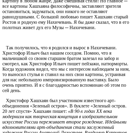
картину в любом жанре, даже смешивая стили! Но главное ─
все картины Хашхаяна философичны, заставляют зрителя
остановиться, задуматься, они никого не оставляют
равнодушными. С большой любовью пишет Хашхаян старый
Ростов и родную ему Нахичевань. Я бы даже сказал, что в его
полотнах живет дух его Музы ─ Нахичевани.
Так получилось, что я родился и вырос в Нахичевани.
Христофор Ильич был нашим соседом. Помню, что я
мальчишкой со своим старшим братом залезал на забор и
смотрел, как Христофор Ильич пишет пейзажи, натюрморты.
Когда художник видел, что мы с интересом наблюдаем за ним,
то выносил стулья и ставил на них свои картины, устраивая
для нас небольшую импровизированную выставку. Было
очень приятно. И я с благодарностью вспоминаю об этом по
сей день.
Христофор Хашхаян был участником известного арт-
объединения «Зеленый остров». В буклете «Зеленый остров.
20 лет спустя» Хашхаян пишет:
«В 90-х годах XX века
модернизм как творческая концепция в изобразительном
искусстве России переживает второе рождение. Идейными
вдохновителями арт-объединения стали заслуженный
художник России Анатолий Легостаев, Владимир Куприянов,