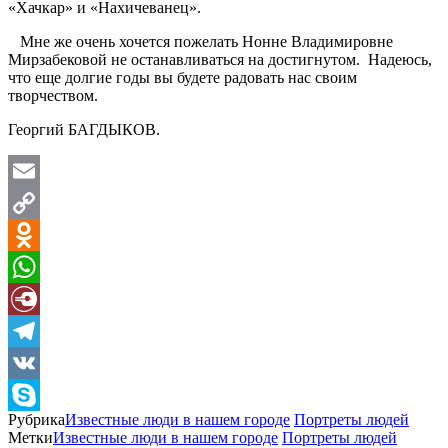
«Хачкар» и «Нахичеванец».
Мне же очень хочется пожелать Нонне Владимировне
Мирзабековой не останавливаться на достигнутом. Надеюсь,
что еще долгие годы вы будете радовать нас своим
творчеством.
Георгий БАГДЫКОВ.
Email
Copy
Link
Odnoklassniki
WhatsApp
Diary.Ru
Telegram
VK
Рубрика
Известные люди в нашем городе
Портреты людей
Skype
Метки
Известные люди в нашем городе
Портреты людей