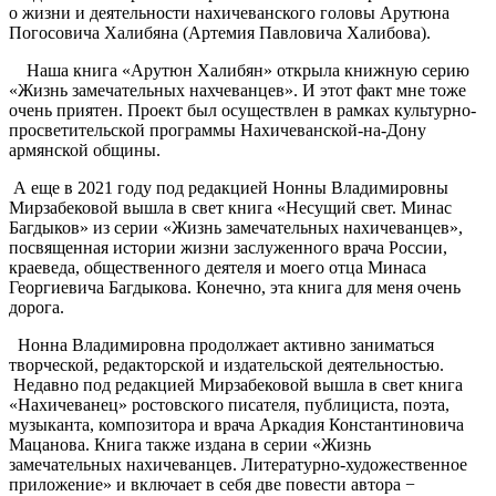
о жизни и деятельности нахичеванского головы Арутюна
Погосовича Халибяна (Артемия Павловича Халибова).
Наша книга «Арутюн Халибян» открыла книжную серию
«Жизнь замечательных нахчеванцев». И этот факт мне тоже
очень приятен. Проект был осуществлен в рамках культурно-
просветительской программы Нахичеванской-на-Дону
армянской общины.
А еще в 2021 году под редакцией Нонны Владимировны
Мирзабековой вышла в свет книга «Несущий свет. Минас
Багдыков» из серии «Жизнь замечательных нахичеванцев»,
посвященная истории жизни заслуженного врача России,
краеведа, общественного деятеля и моего отца Минаса
Георгиевича Багдыкова. Конечно, эта книга для меня очень
дорога.
Нонна Владимировна продолжает активно заниматься
творческой, редакторской и издательской деятельностью.
Недавно под редакцией Мирзабековой вышла в свет книга
«Нахичеванец» ростовского писателя, публициста, поэта,
музыканта, композитора и врача Аркадия Константиновича
Мацанова. Книга также издана в серии «Жизнь
замечательных нахичеванцев. Литературно-художественное
приложение» и включает в себя две повести автора −