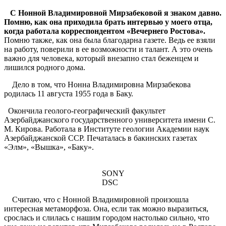
С Нонной Владимировной Мирзабековой я знаком давно.
Помню, как она приходила брать интервью у моего отца,
когда работала корреспондентом «Вечернего Ростова».
Помню также, как она была благодарна газете. Ведь ее взяли
на работу, поверили в ее возможности и талант. А это очень
важно для человека, который внезапно стал беженцем и
лишился родного дома.
Дело в том, что Нонна Владимировна Мирзабекова
родилась 11 августа 1955 года в Баку.
Окончила геолого-географический факультет
Азербайджанского государственного университета имени С.
М. Кирова. Работала в Институте геологии Академии наук
Азербайджанской ССР. Печаталась в бакинских газетах
«Элм», «Вышка», «Баку».
SONY
DSC
Считаю, что с Нонной Владимировной произошла
интересная метаморфоза. Она, если так можно выразиться,
срослась и слилась с нашим городом настолько сильно, что