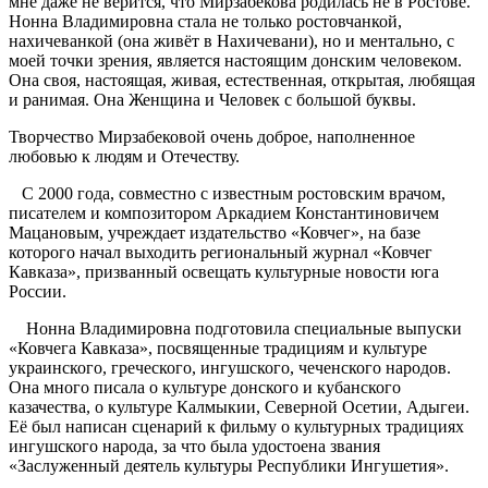
мне даже не верится, что Мирзабекова родилась не в Ростове.
Нонна Владимировна стала не только ростовчанкой,
нахичеванкой (она живёт в Нахичевани), но и ментально, с
моей точки зрения, является настоящим донским человеком.
Она своя, настоящая, живая, естественная, открытая, любящая
и ранимая. Она Женщина и Человек с большой буквы.
Творчество Мирзабековой очень доброе, наполненное
любовью к людям и Отечеству.
С 2000 года, совместно с известным ростовским врачом,
писателем и композитором Аркадием Константиновичем
Мацановым, учреждает издательство «Ковчег», на базе
которого начал выходить региональный журнал «Ковчег
Кавказа», призванный освещать культурные новости юга
России.
Нонна Владимировна подготовила специальные выпуски
«Ковчега Кавказа», посвященные традициям и культуре
украинского, греческого, ингушского, чеченского народов.
Она много писала о культуре донского и кубанского
казачества, о культуре Калмыкии, Северной Осетии, Адыгеи.
Её был написан сценарий к фильму о культурных традициях
ингушского народа, за что была удостоена звания
«Заслуженный деятель культуры Республики Ингушетия».