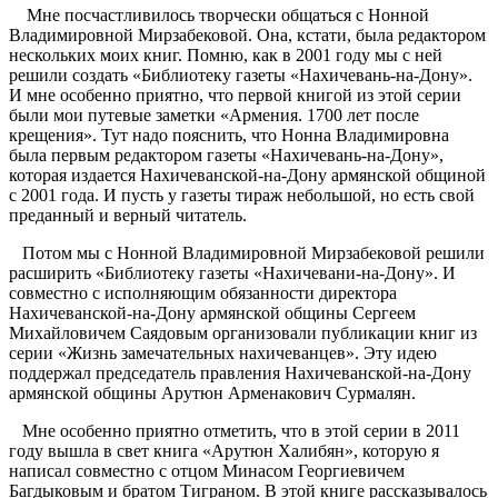
Мне посчастливилось творчески общаться с Нонной
Владимировной Мирзабековой. Она, кстати, была редактором
нескольких моих книг. Помню, как в 2001 году мы с ней
решили создать «Библиотеку газеты «Нахичевань-на-Дону».
И мне особенно приятно, что первой книгой из этой серии
были мои путевые заметки «Армения. 1700 лет после
крещения». Тут надо пояснить, что Нонна Владимировна
была первым редактором газеты «Нахичевань-на-Дону»,
которая издается Нахичеванской-на-Дону армянской общиной
с 2001 года. И пусть у газеты тираж небольшой, но есть свой
преданный и верный читатель.
Потом мы с Нонной Владимировной Мирзабековой решили
расширить «Библиотеку газеты «Нахичевани-на-Дону». И
совместно с исполняющим обязанности директора
Нахичеванской-на-Дону армянской общины Сергеем
Михайловичем Саядовым организовали публикации книг из
серии «Жизнь замечательных нахичеванцев». Эту идею
поддержал председатель правления Нахичеванской-на-Дону
армянской общины Арутюн Арменакович Сурмалян.
Мне особенно приятно отметить, что в этой серии в 2011
году вышла в свет книга «Арутюн Халибян», которую я
написал совместно с отцом Минасом Георгиевичем
Багдыковым и братом Тиграном. В этой книге рассказывалось