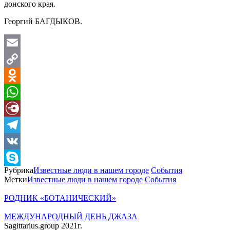
донского края.
Георгий БАГДЫКОВ.
Email
Copy
Link
Odnoklassniki
WhatsApp
Diary.Ru
Telegram
VK
Рубрика
Известные люди в нашем городе
События
Skype
Метки
Известные люди в нашем городе
События
РОДНИК «БОТАНИЧЕСКИЙ»
МЕЖДУНАРОДНЫЙ ДЕНЬ ДЖАЗА
Sagittarius.group 2021г.