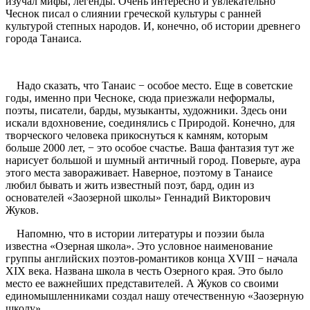
изучал мифы, легенды. Очень интересно и увлекательно
Чеснок писал о слиянии греческой культуры с ранней
культурой степных народов. И, конечно, об истории древнего
города Танаиса.
Надо сказать, что Танаис − особое место. Еще в советские
годы, именно при Чесноке, сюда приезжали неформалы,
поэты, писатели, барды, музыканты, художники. Здесь они
искали вдохновение, соединялись с Природой. Конечно, для
творческого человека прикоснуться к камням, которым
больше 2000 лет, − это особое счастье. Ваша фантазия тут же
нарисует большой и шумный античный город. Поверьте, аура
этого места завораживает. Наверное, поэтому в Танаисе
любил бывать и жить известный поэт, бард, один из
основателей «Заозерной школы» Геннадий Викторович
Жуков.
Напомню, что в истории литературы и поэзии была
известна «Озерная школа». Это условное наименование
группы английских поэтов-романтиков конца XVIII − начала
XIX века. Названа школа в честь Озерного края. Это было
место ее важнейших представителей. А Жуков со своими
единомышленниками создал нашу отечественную «Заозерную
школу».