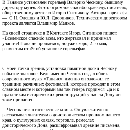
В Танаисе установлен горельеф Валерию Чесноку, бывшему
директору музея. За это огромное спасибо краеведу, писателю,
общественному деятелю Игорю Ситникову. Авторы горельефа
— С.Н. Олешня и Ю.Я. Дворников. Техническим директором
проекта является Владимир Манков.
На своей страничке в ВКонтакте Игорь Ситников пишет:
«Вселенское спасибо всем, кто жертвовал и принимал
участие! Пока не прощаемся, но уже скоро, 2-го мая,
разместим отчёт об установке горельефа».
С моей точки зрения, установка памятной доски Чесноку –
событие знаковое. Ведь именно Чеснок создал облик
современного музея «Танаис», именно он заложил те
традиции различных фестивалей, которые проходят в этом
славном месте и которыми мы так теперь гордимся. Да и к
праздникам исторических реконструкций у нас на Дону он
тоже причастен.
Чеснок писал интересные книги. Он увлекательно
рассказывал читателям о доисторическом прошлом нашего
края, о культурных связях, торговле, ремеслах
доисторического Дона, расшифровывал древние письмена,