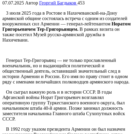
07.07.2025
Автор
Георгий Багдыков
453
3 июля 2025 года в Ростове в Нахичеванской-на-Дону
армянской общине состоялась встреча с одним из создателей
вооруженных сил Армении — генерал-лейтенантом
Норатом
Григорьевичем Тер-Григорьянцем
.
В рамках визита он
также посетил Музей русско-армянской дружбы в
Нахичевани.
Генерал Тер-Григорьянц — не только прославленный
военачальник, но и выдающийся политический и
общественный деятель, оставивший значительный след в
истории Армении и России. Его имя по праву стоит в одном
ряду с именами величайших полководцев армянского народа.
Он сыграл важную роль и в истории СССР. В годы
Афганской войны Норат Григорьевич возглавлял
оперативную группу Туркестанского военного округа, был
начальником штаба 40-й армии. Позже занимал должность
заместителя начальника Главного штаба Сухопутных войск
СССР.
В 1992 году указом президента Армении он был назначен