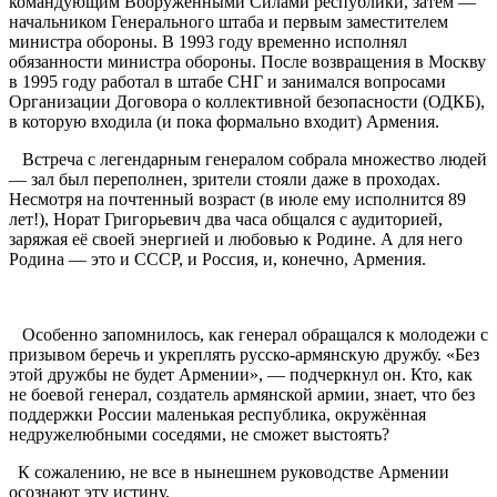
командующим Вооружёнными Силами республики, затем —
начальником Генерального штаба и первым заместителем
министра обороны. В 1993 году временно исполнял
обязанности министра обороны. После возвращения в Москву
в 1995 году работал в штабе СНГ и занимался вопросами
Организации Договора о коллективной безопасности (ОДКБ),
в которую входила (и пока формально входит) Армения.
Встреча с легендарным генералом собрала множество людей
— зал был переполнен, зрители стояли даже в проходах.
Несмотря на почтенный возраст (в июле ему исполнится 89
лет!), Норат Григорьевич два часа общался с аудиторией,
заряжая её своей энергией и любовью к Родине. А для него
Родина — это и СССР, и Россия, и, конечно, Армения.
Особенно запомнилось, как генерал обращался к молодежи с
призывом беречь и укреплять русско-армянскую дружбу. «Без
этой дружбы не будет Армении», — подчеркнул он. Кто, как
не боевой генерал, создатель армянской армии, знает, что без
поддержки России маленькая республика, окружённая
недружелюбными соседями, не сможет выстоять?
К сожалению, не все в нынешнем руководстве Армении
осознают эту истину.