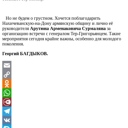
Но не будем о грустном. Хочется поблагодарить
Нахичеванскую-на-Дону армянскую общину и лично её
руководителя
Арутюна Арменаковича Сурмаляна
за
организацию встречи с генералом Тер-Григорьянцем. Такие
мероприятия сегодня крайне важны, особенно для молодого
поколения.
Георгий БАГДЫКОВ.
Email
Copy
Link
Odnoklassniki
WhatsApp
Diary.Ru
Telegram