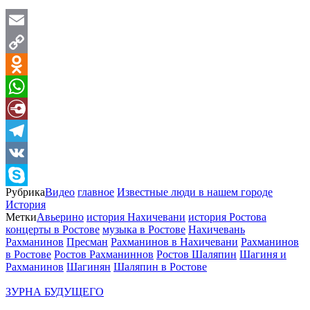
Email
Copy
Link
Odnoklassniki
WhatsApp
Diary.Ru
Telegram
VK
Рубрика
Видео
главное
Известные люди в нашем городе
Skype
История
Метки
Авьерино
история Нахичевани
история Ростова
концерты в Ростове
музыка в Ростове
Нахичевань
Рахманинов
Пресман
Рахманинов в Нахичевани
Рахманинов
в Ростове
Ростов Рахманиннов
Ростов Шаляпин
Шагиня и
Рахманинов
Шагинян
Шаляпин в Ростове
ЗУРНА БУДУЩЕГО