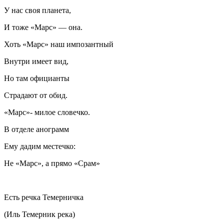
У нас своя планета,
И тоже «Марс» — она.
Хоть «Марс» наш импозантный
Внутри имеет вид,
Но там официанты
Страдают от обид.
«Марс»- милое словечко.
В отделе анограмм
Ему дадим местечко:
Не «Марс», а прямо «Срам»
Есть речка Темерничка
(Иль Темерник река)