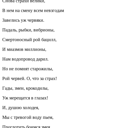
Снова страхи велики,
В нем на смену всем невзгодам
Завелись уж червяки.
Падаль, рыбки, вибрионы,
Смертоносный рой бацилл,
И миазмов миллионы,
Нам водопровод дарил.
Но не помнят старожилы,
Рой червей. О, что за страх!
Гады, змеи, крокодилы,
Уж мерещатся в глазах!
И, душою холодея,
Мы с тревогой воду пьем,
Проглотить боимся змея