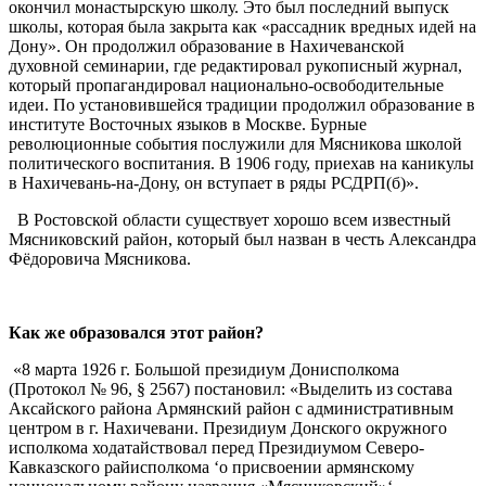
окончил монастырскую школу. Это был последний выпуск
школы, которая была закрыта как «рассадник вредных идей на
Дону». Он продолжил образование в Нахичеванской
духовной семинарии, где редактировал рукописный журнал,
который пропагандировал национально-освободительные
идеи. По установившейся традиции продолжил образование в
институте Восточных языков в Москве. Бурные
революционные события послужили для Мясникова школой
политического воспитания. В 1906 году, приехав на каникулы
в Нахичевань-на-Дону, он вступает в ряды РСДРП(б)».
В Ростовской области существует хорошо всем известный
Мясниковский район, который был назван в честь Александра
Фёдоровича Мясникова.
Как же образовался этот район?
«8 марта 1926 г. Большой президиум Донисполкома
(Протокол № 96, § 2567) постановил: «Выделить из состава
Аксайского района Армянский район с административным
центром в г. Нахичевани. Президиум Донского окружного
исполкома ходатайствовал перед Президиумом Северо-
Кавказского райисполкома ‘о присвоении армянскому