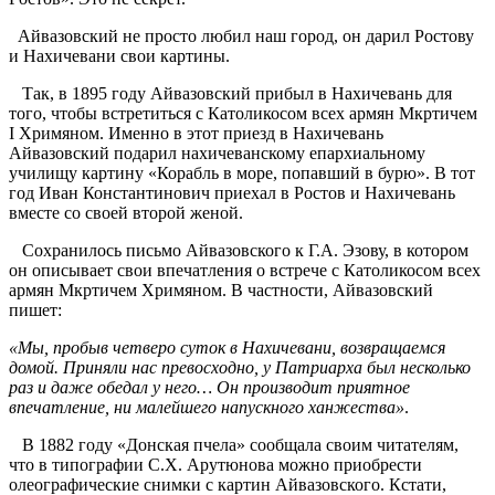
Айвазовский не просто любил наш город, он дарил Ростову
и Нахичевани свои картины.
Так, в 1895 году Айвазовский прибыл в Нахичевань для
того, чтобы встретиться с Католикосом всех армян Мкртичем
I Хримяном. Именно в этот приезд в Нахичевань
Айвазовский подарил нахичеванскому епархиальному
училищу картину «Корабль в море, попавший в бурю». В тот
год Иван Константинович приехал в Ростов и Нахичевань
вместе со своей второй женой.
Сохранилось письмо Айвазовского к Г.А. Эзову, в котором
он описывает свои впечатления о встрече с Католикосом всех
армян Мкртичем Хримяном. В частности, Айвазовский
пишет:
«Мы, пробыв четверо суток в Нахичевани, возвращаемся
домой. Приняли нас превосходно, у Патриарха был несколько
раз и даже обедал у него… Он производит приятное
впечатление, ни малейшего напускного ханжества»
.
В 1882 году «Донская пчела» сообщала своим читателям,
что в типографии С.Х. Арутюнова можно приобрести
олеографические снимки с картин Айвазовского. Кстати,