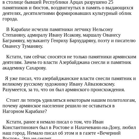
в столице бывшей Республики Арцах разрушено 25
памятников и бюстов, воздвигнутых в память о выдающихся
деятелях, десятилетиями формировавших культурный облик
города.
В Карабахе исчезли памятники летчику Нельсону
Степаняну, адмиралу Ивану Исакову, маршалу Ованесу
Баграмяну, музыканту Генриху Бархударяну, поэту и писателю
Ованесу Туманяну.
Кстати, там сейчас сносятся не только памятники армянским
деятелям. Зачем-то власти Азербайджана снесли и памятник
академику Сахарову.
Я уже писал, что азербайджанские власти снесли памятник и
великому русскому художнику Ивану Айвазовскому.
Разумеется, за то, что он был армянского происхождения.
Стоит ли теперь удивляться некоторым нашим политологам,
почему армянское население решило не оставаться в
Нагорном Карабахе?
Кстати, ранее я немало писал о том, что Иван
Константинович был в Ростове и Нахичевани-на-Дону, любил
наш город. Немало писал об этом и в газете «Вечерний
Ростов». Это не секрет.