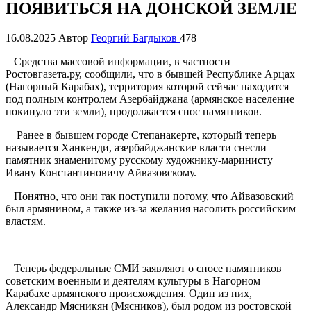
ПОЯВИТЬСЯ НА ДОНСКОЙ ЗЕМЛЕ
16.08.2025
Автор
Георгий Багдыков
478
Средства массовой информации, в частности
Ростовгазета.ру, сообщили, что в бывшей Республике Арцах
(Нагорный Карабах), территория которой сейчас находится
под полным контролем Азербайджана (армянское население
покинуло эти земли), продолжается снос памятников.
Ранее в бывшем городе Степанакерте, который теперь
называется Ханкенди, азербайджанские власти снесли
памятник знаменитому русскому художнику-маринисту
Ивану Константиновичу Айвазовскому.
Понятно, что они так поступили потому, что Айвазовский
был армянином, а также из-за желания насолить российским
властям.
Теперь федеральные СМИ заявляют о сносе памятников
советским военным и деятелям культуры в Нагорном
Карабахе армянского происхождения. Один из них,
Александр Мясникян (Мясников), был родом из ростовской