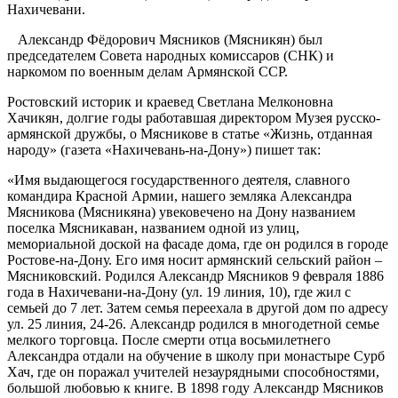
Нахичевани.
Александр Фёдорович Мясников (Мясникян) был
председателем Совета народных комиссаров (СНК) и
наркомом по военным делам Армянской ССР.
Ростовский историк и краевед Светлана Мелконовна
Хачикян, долгие годы работавшая директором Музея русско-
армянской дружбы, о Мясникове в статье «Жизнь, отданная
народу» (газета «Нахичевань-на-Дону») пишет так:
«Имя выдающегося государственного деятеля, славного
командира Красной Армии, нашего земляка Александра
Мясникова (Мясникяна) увековечено на Дону названием
поселка Мясникаван, названием одной из улиц,
мемориальной доской на фасаде дома, где он родился в городе
Ростове-на-Дону. Его имя носит армянский сельский район –
Мясниковский. Родился Александр Мясников 9 февраля 1886
года в Нахичевани-на-Дону (ул. 19 линия, 10), где жил с
семьей до 7 лет. Затем семья переехала в другой дом по адресу
ул. 25 линия, 24-26. Александр родился в многодетной семье
мелкого торговца. После смерти отца восьмилетнего
Александра отдали на обучение в школу при монастыре Сурб
Хач, где он поражал учителей незаурядными способностями,
большой любовью к книге. В 1898 году Александр Мясников