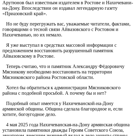
Арутюнов был известным издателем в Ростове и Нахичевани-
на-Дону. Впоследствии он издавал легендарную газету
«Приазовский край».
Но не буду перегружать вас, уважаемые читатели, фактами,
говорящими о тесной связи Айвазовского с Ростовом и
Нахичеванью, но их немало.
Я уже выступал в средствах массовой информации с
предложением восстановить разрушенный памятник
Айвазовскому в Ростове.
Теперь считаю, что и памятник Александру Фёдоровичу
Мясникову необходимо восстановить на территории
Мясниковского района Ростовской области.
Хотел бы обратиться к администрации Мясниковского
района с подобной просьбой. А почему бы и нет?
Подобный опыт имеется у Нахичеванской-на-Дону
армянской общины. Община сделала благородное и, если
хотите, богоугодное дело.
4 мая 2025 года Нахичеванская-на-Дону армянская община
установила памятники дважды Героям Советского Союза,
авиаторам, внесшим значимый вклад в дело защиты страны.