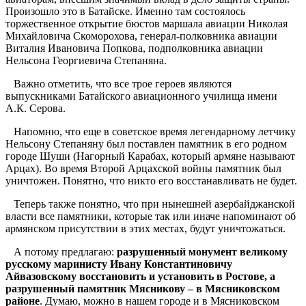
Произошло это в Батайске. Именно там состоялось
торжественное открытие бюстов маршала авиации Николая
Михайловича Скоморохова, генерал-полковника авиации
Виталия Ивановича Попкова, подполковника авиации
Нельсона Георгиевича Степаняна.
Важно отметить, что все трое героев являются
выпускниками Батайского авиационного училища имени
А.К. Серова.
Напомню, что еще в советское время легендарному летчику
Нельсону Степаняну был поставлен памятник в его родном
городе Шуши (Нагорный Карабах, который армяне называют
Арцах). Во время Второй Арцахской войны памятник был
уничтожен. Понятно, что никто его восстанавливать не будет.
Теперь также понятно, что при нынешней азербайджанской
власти все памятники, которые так или иначе напоминают об
армянском присутствии в этих местах, будут уничтожаться.
А потому предлагаю:
разрушенный монумент великому
русскому маринисту Ивану Константиновичу
Айвазовскому восстановить и установить в Ростове, а
разрушенный памятник Мясникову – в Мясниковском
районе
. Думаю, можно в нашем городе и в Мясниковском