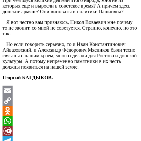
При чем здесь великие деятели этого народа, многие из
которых еще и выросли в советское время? А причем здесь
донские армяне? Они виноваты в политике Пашиняна?
Я вот честно вам признаюсь, Никол Воваевич мне почему-
то не звонит, со мной не советуется. Странно, конечно, но это
так.
Но если говорить серьезно, то и Иван Константинович
Айвазовский, и Александр Фёдорович Мясников были тесно
связаны с нашим краем, много сделали для Ростова и донской
культуры. А потому непременно памятники в их честь
должны появиться на нашей земле.
Георгий БАГДЫКОВ.
Email
Copy
Link
Odnoklassniki
WhatsApp
Diary.Ru