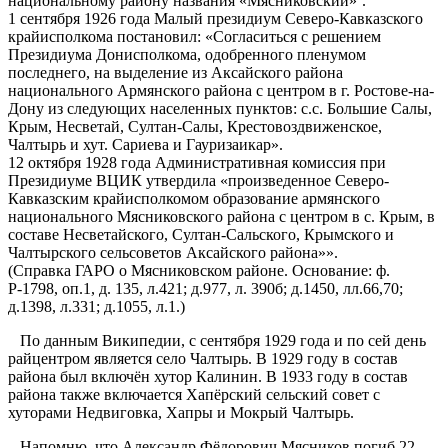
национальному району названия «Мясниковский»‘.
1 сентября 1926 года Малый президиум Северо-Кавказского
крайисполкома постановил: «Согласиться с решением
Президиума Донисполкома, одобренного пленумом
последнего, на выделение из Аксайского района
национального Армянского района с центром в г. Ростове-на-
Дону из следующих населенных пунктов: с.с. Большие Салы,
Крым, Несветай, Султан-Салы, Крестовоздвиженское,
Чалтырь и хут. Сариева и Гауризаикар».
12 октября 1928 года Административная комиссия при
Президиуме ВЦИК утвердила «произведенное Северо-
Кавказским крайисполкомом образование армянского
национального Мясниковского района с центром в с. Крым, в
составе Несветайского, Султан-Сальского, Крымского и
Чалтырского сельсоветов Аксайского района»».
(Справка ГАРО о Мясниковском районе. Основание: ф.
Р-1798, оп.1, д. 135, л.421; д.977, л. 390б; д.1450, лл.66,70;
д.1398, л.331; д.1055, л.1.)
По данным Википедии, с сентября 1929 года и по сей день
райцентром является село Чалтырь. В 1929 году в состав
района был включён хутор Калинин. В 1933 году в состав
района также включается Хапёрский сельский совет с
хуторами Недвиговка, Хапры и Мокрый Чалтырь.
Напомню, что Александр Фёдорович Мясников погиб 22