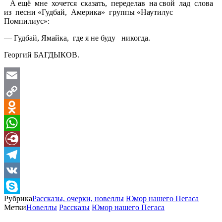
А ещё мне хочется сказать, переделав на свой лад слова
из песни «Гудбай, Америка» группы «Наутилус
Помпилиус»:
— Гудбай, Ямайка, где я не буду никогда.
Георгий БАГДЫКОВ.
Email
Copy
Link
Odnoklassniki
WhatsApp
Diary.Ru
Telegram
VK
Рубрика
Рассказы, очерки, новеллы
Юмор нашего Пегаса
Skype
Метки
Новеллы
Рассказы
Юмор нашего Пегаса