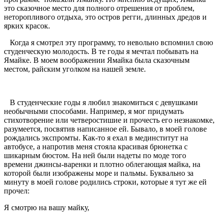
это сказочное место для полного отрешения от проблем,
неторопливого отдыха, это остров регги, длинных дредов и
ярких красок.
Когда я смотрел эту программу, то невольно вспомнил свою
студенческую молодость. В те годы я мечтал побывать на
Ямайке. В моем воображении Ямайка была сказочным
местом, райским уголком на нашей земле.
В студенческие годы я любил знакомиться с девушками
необычными способами. Например, я мог придумать
стихотворение или четверостишие и прочесть его незнакомке,
разумеется, посвятив написанное ей. Бывало, в моей голове
рождались экспромты. Как-то я ехал в мединститут на
автобусе, а напротив меня стояла красивая брюнетка с
шикарным бюстом. На ней были надеты по моде того
времени джинсы-варенки и плотно облегающая майка, на
которой были изображены море и пальмы. Буквально за
минуту в моей голове родились строки, которые я тут же ей
прочел:
Я смотрю на вашу майку,