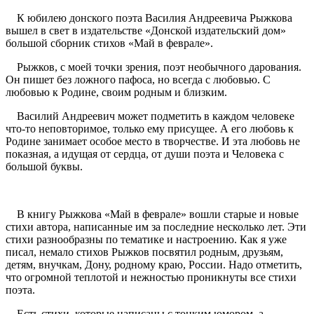
К юбилею донского поэта Василия Андреевича Рыжкова
вышел в свет в издательстве «Донской издательский дом»
большой сборник стихов «Май в феврале».
Рыжков, с моей точки зрения, поэт необычного дарования.
Он пишет без ложного пафоса, но всегда с любовью. С
любовью к Родине, своим родным и близким.
Василий Андреевич может подметить в каждом человеке
что-то неповторимое, только ему присущее. А его любовь к
Родине занимает особое место в творчестве. И эта любовь не
показная, а идущая от сердца, от души поэта и Человека с
большой буквы.
В книгу Рыжкова «Май в феврале» вошли старые и новые
стихи автора, написанные им за последние несколько лет. Эти
стихи разнообразны по тематике и настроению. Как я уже
писал, немало стихов Рыжков посвятил родным, друзьям,
детям, внучкам, Дону, родному краю, России. Надо отметить,
что огромной теплотой и нежностью проникнуты все стихи
поэта.
Есть стихи, которые написаны с тонким юмором, а