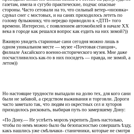
газетам, имела и сугубо практические, подчас опасные
стороны. Часто сетовали на то, что сильный ветер-«низовка»
сдувал снег с мостовых, и на санях приходилось лететь по
голому булыжнику, что нередко приводило к «ДТП» того
времени. Интересно, с появлением автомобилей в начале XX
века в городе как решался вопрос как ездить на них зимой?))
Вживую увидеть старинные сани сегодня можно лишь в
одном уникальном месте — музее «Почтовая станция»,
филиале Аксайского военно-исторического музея. Мне даже
посчастливилось как-то в них посидеть — правда, не зимой, а
летом))
Но настоящие трудности выпадали на долю тех, для кого сани
были не забавой, а средством выживания и торговли. Дороги
часто заметало так, что людям из окрестных сел и хуторов
приходилось рисковать, выбирая путь по замерзшему Дону:
«По Дону.— Не успѣетъ морозъ укрепить Донъ настолько,
чтобы по немъ можно было бы безопасностью совершать ѣзду,
какъ нашлись уже смѣльчаки- станичники, которые не смотря