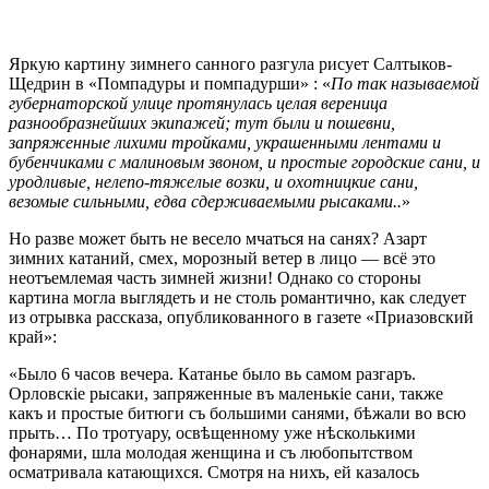
Яркую картину зимнего санного разгула рисует Салтыков-
Щедрин в «Помпадуры и помпадурши» : «
По так называемой
губернаторской улице протянулась целая вереница
разнообразнейших экипажей; тут были и пошевни,
запряженные лихими тройками, украшенными лентами и
бубенчиками с малиновым звоном, и простые городские сани, и
уродливые, нелепо-тяжелые возки, и охотницкие сани,
везомые сильными, едва сдерживаемыми рысаками..
»
Но разве может быть не весело мчаться на санях? Азарт
зимних катаний, смех, морозный ветер в лицо — всё это
неотъемлемая часть зимней жизни! Однако со стороны
картина могла выглядеть и не столь романтично, как следует
из отрывка рассказа, опубликованного в газете «Приазовский
край»:
«Было 6 часов вечера. Катанье было вь самом разгаръ.
Орловскіе рысаки, запряженные въ маленькіе сани, также
какъ и простые битюги съ большими санями, бѣжали во всю
прыть… По тротуару, освѣщенному уже нѣсколькими
фонарями, шла молодая женщина и съ любопытством
осматривала катающихся. Смотря на нихъ, ей казалось