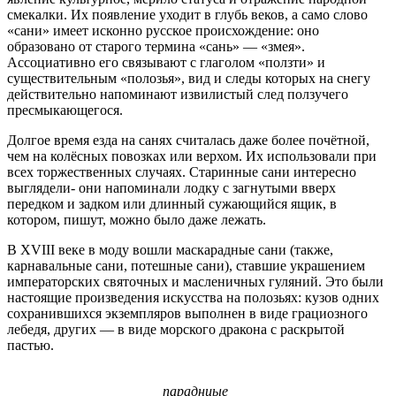
смекалки. Их появление уходит в глубь веков, а само слово
«сани» имеет исконно русское происхождение: оно
образовано от старого термина «сань» — «змея».
Ассоциативно его связывают с глаголом «ползти» и
существительным «полозья», вид и следы которых на снегу
действительно напоминают извилистый след ползучего
пресмыкающегося.
Долгое время езда на санях считалась даже более почётной,
чем на колёсных повозках или верхом. Их использовали при
всех торжественных случаях. Старинные сани интересно
выглядели- они напоминали лодку с загнутыми вверх
передком и задком или длинный сужающийся ящик, в
котором, пишут, можно было даже лежать.
В XVIII веке в моду вошли маскарадные сани (также,
карнавальные сани, потешные сани), ставшие украшением
императорских святочных и масленичных гуляний. Это были
настоящие произведения искусства на полозьях: кузов одних
сохранившихся экземпляров выполнен в виде грациозного
лебедя, других — в виде морского дракона с раскрытой
пастью.
парадниые