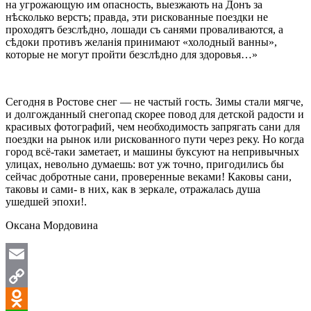
на угрожающую им опасность, выезжають на Донъ за
нѣсколько верстъ; правда, эти рискованные поездки не
проходятъ безслѣдно, лошади съ санями проваливаются, а
сѣдоки противъ желанія принимают «холодный ванны»,
которые не могут пройти безслѣдно для здоровья…»
Сегодня в Ростове снег — не частый гость. Зимы стали мягче,
и долгожданный снегопад скорее повод для детской радости и
красивых фотографий, чем необходимость запрягать сани для
поездки на рынок или рискованного пути через реку. Но когда
город всё-таки заметает, и машины буксуют на непривычных
улицах, невольно думаешь: вот уж точно, пригодились бы
сейчас добротные сани, проверенные веками! Каковы сани,
таковы и сами- в них, как в зеркале, отражалась душа
ушедшей эпохи!.
Оксана Мордовина
Email
Copy