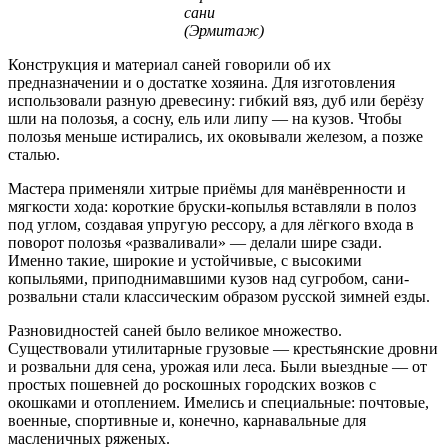
сани
(Эрмитаж)
Конструкция и материал саней говорили об их
предназначении и о достатке хозяина. Для изготовления
использовали разную древесину: гибкий вяз, дуб или берёзу
шли на полозья, а сосну, ель или липу — на кузов. Чтобы
полозья меньше истирались, их оковывали железом, а позже
сталью.
Мастера применяли хитрые приёмы для манёвренности и
мягкости хода: короткие бруски-копылья вставляли в полоз
под углом, создавая упругую рессору, а для лёгкого входа в
поворот полозья «разваливали» — делали шире сзади.
Именно такие, широкие и устойчивые, с высокими
копыльями, приподнимавшими кузов над сугробом, сани-
розвальни стали классическим образом русской зимней езды.
Разновидностей саней было великое множество.
Существовали утилитарные грузовые — крестьянские дровни
и розвальни для сена, урожая или леса. Были выездные — от
простых пошевней до роскошных городских возков с
окошками и отоплением. Имелись и специальные: почтовые,
военные, спортивные и, конечно, карнавальные для
масленичных ряженых.