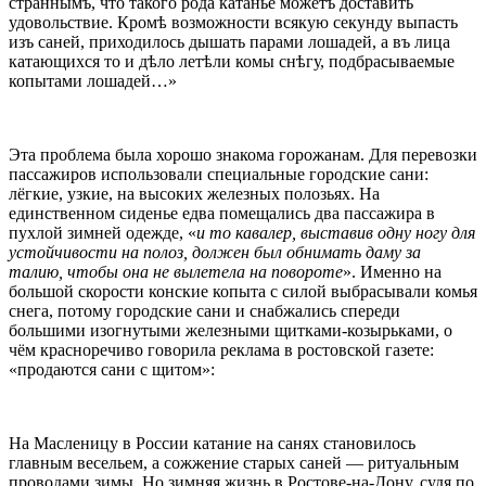
страннымъ, что такого рода катанье можетъ доставить
удовольствие. Кромѣ возможности всякую секунду выпасть
изъ саней, приходилось дышать парами лошадей, а въ лица
катающихся то и дѣло летѣли комы снѣгу, подбрасываемые
копытами лошадей…»
Эта проблема была хорошо знакома горожанам. Для перевозки
пассажиров использовали специальные городские сани:
лёгкие, узкие, на высоких железных полозьях. На
единственном сиденье едва помещались два пассажира в
пухлой зимней одежде, «
и то кавалер, выставив одну ногу для
устойчивости на полоз, должен был обнимать даму за
талию, чтобы она не вылетела на повороте
». Именно на
большой скорости конские копыта с силой выбрасывали комья
снега, потому городские сани и снабжались спереди
большими изогнутыми железными щитками-козырьками, о
чём красноречиво говорила реклама в ростовской газете:
«продаются сани с щитом»:
На Масленицу в России катание на санях становилось
главным весельем, а сожжение старых саней — ритуальным
проводами зимы. Но зимняя жизнь в Ростове-на-Дону, судя по