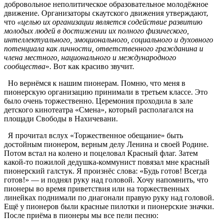
добровольное неполитическое образовательное молодёжное
движение. Организаторы скаутского движения утверждают,
что
«целью их организации является содействие развитию
молодых людей в достижении их полного физического,
интеллектуального, эмоционального, социального и духовного
потенциала как личности, ответственного гражданина и
члена местного, национального и международного
сообщества
». Вот как красиво звучит.
Но вернёмся к нашим пионерам. Помню, что меня в
пионерскую организацию принимали в третьем классе. Это
было очень торжественно. Церемония проходила в зале
детского кинотеатра «Смена», который располагался на
площади Свободы в Нахичевани.
Я прочитал вслух «Торжественное обещание» быть
достойным пионером, верным делу Ленина и своей Родине.
Потом встал на колено и поцеловал Красный флаг. Затем
какой-то пожилой дедушка-коммунист повязал мне красный
пионерский галстук. Я произнёс слова: «Будь готов! Всегда
готов!» — и поднял руку над головой. Хочу напомнить, что
пионеры во время приветствия или на торжественных
линейках поднимали по диагонали правую руку над головой.
Ещё у пионеров были красные пилотки и пионерские значки.
После приёма в пионеры мы все пели песню: