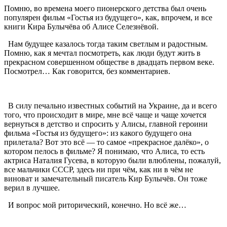
Помню, во времена моего пионерского детства был очень
популярен фильм «Гостья из будущего», как, впрочем, и все
книги Кира Булычёва об Алисе Селезнёвой.
Нам будущее казалось тогда таким светлым и радостным.
Помню, как я мечтал посмотреть, как люди будут жить в
прекрасном совершенном обществе в двадцать первом веке.
Посмотрел… Как говорится, без комментариев.
В силу печально известных событий на Украине, да и всего
того, что происходит в мире, мне всё чаще и чаще хочется
вернуться в детство и спросить у Алисы, главной героини
фильма «Гостья из будущего»: из какого будущего она
прилетала? Вот это всё — то самое «прекрасное далёко», о
котором пелось в фильме? Я понимаю, что Алиса, то есть
актриса Наталия Гусева, в которую были влюблены, пожалуй,
все мальчики СССР, здесь ни при чём, как ни в чём не
виноват и замечательный писатель Кир Булычёв. Он тоже
верил в лучшее.
И вопрос мой риторический, конечно. Но всё же…