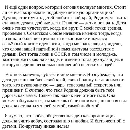
И ещё один вопрос, который сегодня волнует многих. Стоит
ли сейчас возрождать подобную детскую организацию?
Думаю, стоит учить детей любить свой край, Родину, уважать
старших, делать добрые дела. Главное — детям не врать. Дети
очень тонко чувствуют, когда им врут. С моей точки зрения,
проблемы в Советском Союзе начались именно тогда, когда
возникли большие трудности в экономике и начался
серьёзный кризис идеологии, когда молодые люди увидели,
что слова нашей партийной номенклатуры расходятся с
делами. Вот тогда люди в СССР, в том числе и молодёжь,
захотели жить как на Западе, и именно тогда рухнула идея, в
которую верило несколько поколений советских людей.
Это моё, конечно, субъективное мнение. Но я убеждён, что
дети должны любить свой край, свою Родину независимо от
того, кто руководит ею — царь, генеральный секретарь или
президент. Я считаю, что твоя Родина должна быть тебе
дорога, как мама. Только так надо к ней относиться. Она
может заблуждаться, ты можешь её не понимать, но она всегда
должна оставаться твоей мамой, самой любимой.
Я думаю, что любая общественная детская организация
должна учить добру, состраданию и любви. И быть честной с
детьми. По-другому никак нельзя.