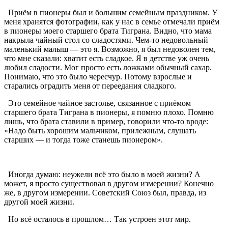
Приём в пионеры был и большим семейным праздником. У
меня хранятся фотографии, как у нас в семье отмечали приём
в пионеры моего старшего брата Тиграна. Видно, что мама
накрыла чайный стол со сладостями. Чем-то недовольный
маленький малыш — это я. Возможно, я был недоволен тем,
что мне сказали: хватит есть сладкое. Я в детстве уж очень
любил сладости. Мог просто есть ложками обычный сахар.
Понимаю, что это было чересчур. Потому взрослые и
старались оградить меня от переедания сладкого.
Это семейное чайное застолье, связанное с приёмом
старшего брата Тиграна в пионеры, я помню плохо. Помню
лишь, что брата ставили в пример, говорили что-то вроде:
«Надо быть хорошим мальчиком, прилежным, слушать
старших — и тогда тоже станешь пионером».
Иногда думаю: неужели всё это было в моей жизни? А
может, я просто существовал в другом измерении? Конечно
же, в другом измерении. Советский Союз был, правда, из
другой моей жизни.
Но всё осталось в прошлом… Так устроен этот мир.