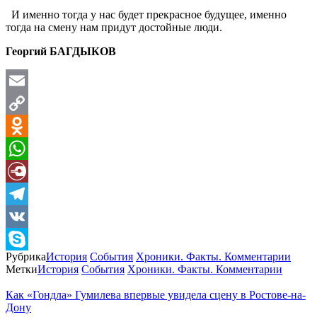
И именно тогда у нас будет прекрасное будущее, именно
тогда на смену нам придут достойные люди.
Георгий БАГДЫКОВ
Email
Copy
Link
Odnoklassniki
WhatsApp
Diary.Ru
Telegram
VK
Рубрика
История
События
Хроники. Факты. Комментарии
Skype
Метки
История
События
Хроники. Факты. Комментарии
Как «Гондла» Гумилева впервые увидела сцену в Ростове-на-
Дону