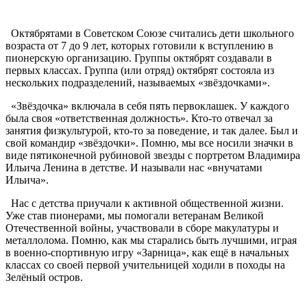
Октябрятами в Советском Союзе считались дети школьного
возраста от 7 до 9 лет, которых готовили к вступлению в
пионерскую организацию. Группы октябрят создавали в
первых классах. Группа (или отряд) октябрят состояла из
нескольких подразделений, называемых «звёздочками».
«Звёздочка» включала в себя пять первоклашек. У каждого
была своя «ответственная должность». Кто-то отвечал за
занятия физкультурой, кто-то за поведение, и так далее. Был и
свой командир «звёздочки». Помню, мы все носили значки в
виде пятиконечной рубиновой звезды с портретом Владимира
Ильича Ленина в детстве. И называли нас «внучатами
Ильича».
Нас с детства приучали к активной общественной жизни.
Уже став пионерами, мы помогали ветеранам Великой
Отечественной войны, участвовали в сборе макулатуры и
металлолома. Помню, как мы старались быть лучшими, играя
в военно-спортивную игру «Зарница», как ещё в начальных
классах со своей первой учительницей ходили в походы на
Зелёный остров.