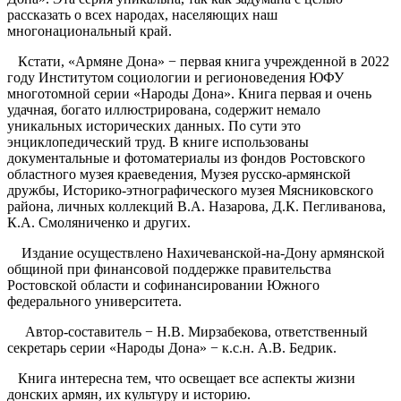
рассказать о всех народах, населяющих наш
многонациональный край.
Кстати, «Армяне Дона» − первая книга учрежденной в 2022
году Институтом социологии и регионоведения ЮФУ
многотомной серии «Народы Дона». Книга первая и очень
удачная, богато иллюстрирована, содержит немало
уникальных исторических данных. По сути это
энциклопедический труд. В книге использованы
документальные и фотоматериалы из фондов Ростовского
областного музея краеведения, Музея русско-армянской
дружбы, Историко-этнографического музея Мясниковского
района, личных коллекций В.А. Назарова, Д.К. Пегливанова,
К.А. Смоляниченко и других.
Издание осуществлено Нахичеванской-на-Дону армянской
общиной при финансовой поддержке правительства
Ростовской области и софинансировании Южного
федерального университета.
Автор-составитель − Н.В. Мирзабекова, ответственный
секретарь серии «Народы Дона» − к.с.н. А.В. Бедрик.
Книга интересна тем, что освещает все аспекты жизни
донских армян, их культуру и историю.