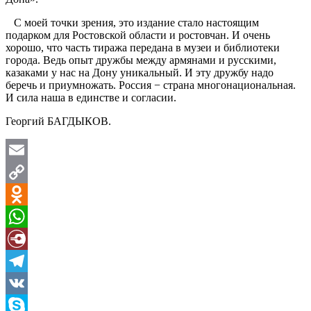
С моей точки зрения, это издание стало настоящим
подарком для Ростовской области и ростовчан. И очень
хорошо, что часть тиража передана в музеи и библиотеки
города. Ведь опыт дружбы между армянами и русскими,
казаками у нас на Дону уникальный. И эту дружбу надо
беречь и приумножать. Россия − страна многонациональная.
И сила наша в единстве и согласии.
Георгий БАГДЫКОВ.
Email
Copy
Link
Odnoklassniki
WhatsApp
Diary.Ru
Telegram
VK