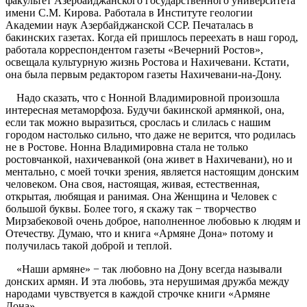
факультет Азербайджанского государственного университета
имени С.М. Кирова. Работала в Институте геологии
Академии наук Азербайджанской ССР. Печаталась в
бакинских газетах. Когда ей пришлось переехать в наш город,
работала корреспондентом газеты «Вечерний Ростов»,
освещала культурную жизнь Ростова и Нахичевани. Кстати,
она была первым редактором газеты Нахичевани-на-Дону.
Надо сказать, что с Нонной Владимировной произошла
интересная метаморфоза. Будучи бакинской армянкой, она,
если так можно выразиться, срослась и слилась с нашим
городом настолько сильно, что даже не верится, что родилась
не в Ростове. Нонна Владимировна стала не только
ростовчанкой, нахичеванкой (она живет в Нахичевани), но и
ментально, с моей точки зрения, является настоящим донским
человеком. Она своя, настоящая, живая, естественная,
открытая, любящая и ранимая. Она Женщина и Человек с
большой буквы. Более того, я скажу так − творчество
Мирзабековой очень доброе, наполненное любовью к людям и
Отечеству. Думаю, что и книга «Армяне Дона» потому и
получилась такой доброй и теплой.
«Наши армяне» − так любовно на Дону всегда называли
донских армян. И эта любовь, эта нерушимая дружба между
народами чувствуется в каждой строчке книги «Армяне
Дона».