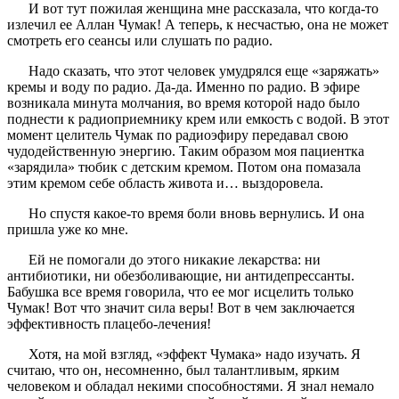
И вот тут пожилая женщина мне рассказала, что когда-то
излечил ее Аллан Чумак! А теперь, к несчастью, она не может
смотреть его сеансы или слушать по радио.
Надо сказать, что этот человек умудрялся еще «заряжать»
кремы и воду по радио. Да-да. Именно по радио. В эфире
возникала минута молчания, во время которой надо было
поднести к радиоприемнику крем или емкость с водой. В этот
момент целитель Чумак по радиоэфиру передавал свою
чудодейственную энергию. Таким образом моя пациентка
«зарядила» тюбик с детским кремом. Потом она помазала
этим кремом себе область живота и… выздоровела.
Но спустя какое-то время боли вновь вернулись. И она
пришла уже ко мне.
Ей не помогали до этого никакие лекарства: ни
антибиотики, ни обезболивающие, ни антидепрессанты.
Бабушка все время говорила, что ее мог исцелить только
Чумак! Вот что значит сила веры! Вот в чем заключается
эффективность плацебо-лечения!
Хотя, на мой взгляд, «эффект Чумака» надо изучать. Я
считаю, что он, несомненно, был талантливым, ярким
человеком и обладал некими способностями. Я знал немало