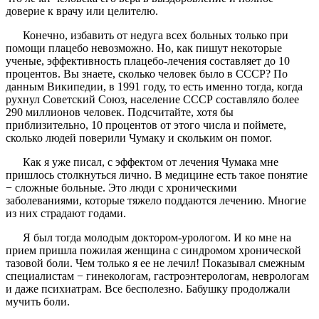
доверие к врачу или целителю.
Конечно, избавить от недуга всех больных только при
помощи плацебо невозможно. Но, как пишут некоторые
ученые, эффективность плацебо-лечения составляет до 10
процентов. Вы знаете, сколько человек было в СССР? По
данным Википедии, в 1991 году, то есть именно тогда, когда
рухнул Советский Союз, население СССР составляло более
290 миллионов человек. Подсчитайте, хотя бы
приблизительно, 10 процентов от этого числа и поймете,
сколько людей поверили Чумаку и скольким он помог.
Как я уже писал, с эффектом от лечения Чумака мне
пришлось столкнуться лично. В медицине есть такое понятие
− сложные больные. Это люди с хроническими
заболеваниями, которые тяжело поддаются лечению. Многие
из них страдают годами.
Я был тогда молодым доктором-урологом. И ко мне на
прием пришла пожилая женщина с синдромом хронической
тазовой боли. Чем только я ее не лечил! Показывал смежным
специалистам − гинекологам, гастроэнтерологам, неврологам
и даже психиатрам. Все бесполезно. Бабушку продолжали
мучить боли.