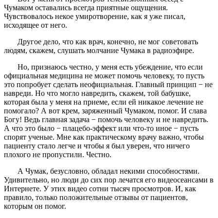
Чумаком оставались всегда приятные ощущения.
Чувствовалось некое умиротворение, как я уже писал,
исходящее от него.
Другое дело, что как врач, конечно, не мог советовать
людям, скажем, слушать молчание Чумака в радиоэфире.
Но, признаюсь честно, у меня есть убеждение, что если
официальная медицина не может помочь человеку, то пусть
это попробует сделать неофициальная. Главный принцип − не
навреди. Но что могло навредить, скажем, той бабушке,
которая была у меня на приеме, если ей никакое лечение не
помогало? А вот крем, заряженный Чумаком, помог. И слава
Богу! Ведь главная задача − помочь человеку и не навредить.
А что это было − плацебо-эффект или что-то иное − пусть
спорят ученые. Мне как практическому врачу важно, чтобы
пациенту стало легче и чтобы я был уверен, что ничего
плохого не пропустили. Честно.
А Чумак, безусловно, обладал некими способностями.
Удивительно, но люди до сих пор лечатся его видеосеансами в
Интернете. У этих видео сотни тысяч просмотров. И, как
правило, только положительные отзывы от пациентов,
которым он помог.