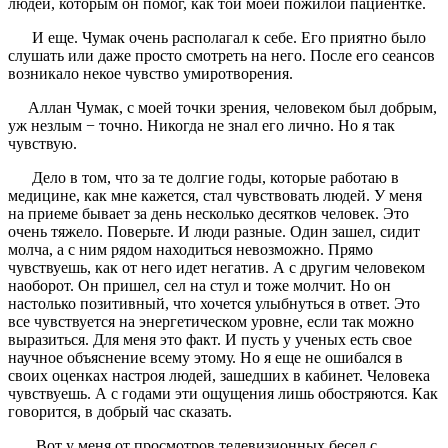
людей, которым он помог, как той моей пожилой пациентке.
И еще. Чумак очень располагал к себе. Его приятно было
слушать или даже просто смотреть на него. После его сеансов
возникало некое чувство умиротворения.
Аллан Чумак, с моей точки зрения, человеком был добрым,
уж незлым − точно. Никогда не знал его лично. Но я так
чувствую.
Дело в том, что за те долгие годы, которые работаю в
медицине, как мне кажется, стал чувствовать людей. У меня
на приеме бывает за день несколько десятков человек. Это
очень тяжело. Поверьте. И люди разные. Один зашел, сидит
молча, а с ним рядом находиться невозможно. Прямо
чувствуешь, как от него идет негатив. А с другим человеком
наоборот. Он пришел, сел на стул и тоже молчит. Но он
настолько позитивный, что хочется улыбнуться в ответ. Это
все чувствуется на энергетическом уровне, если так можно
выразиться. Для меня это факт. И пусть у ученых есть свое
научное объяснение всему этому. Но я еще не ошибался в
своих оценках настроя людей, зашедших в кабинет. Человека
чувствуешь. А с годами эти ощущения лишь обостряются. Как
говорится, в добрый час сказать.
Вот у меня от просмотров телевизионных бесед с