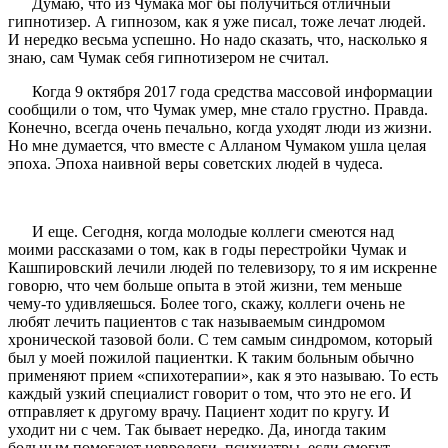
Думаю, что из Чумака мог бы получиться отличный
гипнотизер. А гипнозом, как я уже писал, тоже лечат людей.
И нередко весьма успешно. Но надо сказать, что, насколько я
знаю, сам Чумак себя гипнотизером не считал.
Когда 9 октября 2017 года средства массовой информации
сообщили о том, что Чумак умер, мне стало грустно. Правда.
Конечно, всегда очень печально, когда уходят люди из жизни.
Но мне думается, что вместе с Алланом Чумаком ушла целая
эпоха. Эпоха наивной веры советских людей в чудеса.
И еще. Сегодня, когда молодые коллеги смеются над
моими рассказами о том, как в годы перестройки Чумак и
Кашпировский лечили людей по телевизору, то я им искренне
говорю, что чем больше опыта в этой жизни, тем меньше
чему-то удивляешься. Более того, скажу, коллеги очень не
любят лечить пациентов с так называемым синдромом
хронической тазовой боли. С тем самым синдромом, который
был у моей пожилой пациентки. К таким больным обычно
применяют прием «спихотерапии», как я это называю. То есть
каждый узкий специалист говорит о том, что это не его. И
отправляет к другому врачу. Пациент ходит по кругу. И
уходит ни с чем. Так бывает нередко. Да, иногда таким
больным помогают неврологи, психиатры, если смогут