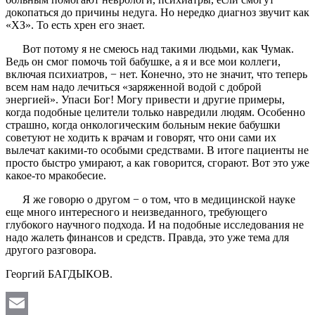
докопаться до причины недуга. Но нередко диагноз звучит как
«ХЗ». То есть хрен его знает.
Вот потому я не смеюсь над такими людьми, как Чумак.
Ведь он смог помочь той бабушке, а я и все мои коллеги,
включая психиатров, − нет. Конечно, это не значит, что теперь
всем нам надо лечиться «заряженной водой с доброй
энергией». Упаси Бог! Могу привести и другие примеры,
когда подобные целители только навредили людям. Особенно
страшно, когда онкологическим больным некие бабушки
советуют не ходить к врачам и говорят, что они сами их
вылечат какими-то особыми средствами. В итоге пациенты не
просто быстро умирают, а как говорится, сгорают. Вот это уже
какое-то мракобесие.
Я же говорю о другом − о том, что в медицинской науке
еще много интересного и неизведанного, требующего
глубокого научного подхода. И на подобные исследования не
надо жалеть финансов и средств. Правда, это уже тема для
другого разговора.
Георгий БАГДЫКОВ.