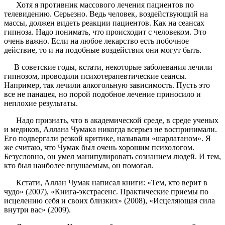
Хотя я противник массового лечения пациентов по
телевидению. Серьезно. Ведь человек, воздействующий на
массы, должен видеть реакции пациентов. Как на сеансах
гипноза. Надо понимать, что происходит с человеком. Это
очень важно. Если на любое лекарство есть побочное
действие, то и на подобные воздействия они могут быть.
В советские годы, кстати, некоторые заболевания лечили
гипнозом, проводили психотерапевтические сеансы.
Например, так лечили алкогольную зависимость. Пусть это
все не панацея, но порой подобное лечение приносило и
неплохие результаты.
Надо признать, что в академической среде, в среде ученых
и медиков, Аллана Чумака никогда всерьез не воспринимали.
Его подвергали резкой критике, называли «шарлатаном». Я
же считаю, что Чумак был очень хорошим психологом.
Безусловно, он умел манипулировать сознанием людей. И тем,
кто был наиболее внушаемым, он помогал.
Кстати, Аллан Чумак написал книги: «Тем, кто верит в
чудо» (2007), «Книга-экстрасенс. Практические приемы по
исцелению себя и своих близких» (2008), «Исцеляющая сила
внутри вас» (2009).