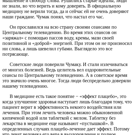
мышление и свободу слова. Рушились старые идеалы, люди
не знали, во что верить и кому доверять. В официальную
медицину не верили тогда, да и сейчас ей не очень доверяют
наши граждане. Чумак понял, что настал его час.
Он прославился на всю страну своими сеансами по
Центральному телевидению. Во время этих сеансов он
«заряжал» с помощью пассов воду, кремы, мази своей
позитивной и «доброй» энергией. При этом он не произносил
ни слова, а лишь шевелил губами. Выглядело это все
потрясающе.
Советские люди поверили Чумаку. И стали излечиваться
от многих болезней. Ведь целитель вел оздоровительные
сеансы по Центральному телевидению. А в советское время
это значило очень многое. Тогда люди беспредельно доверяли
нашему телевидению.
В медицине есть такое понятие − «эффект плацебо», это
когда улучшение здоровья наступает лишь благодаря тому, что
пациент верит в эффективность некоего воздействия или
лечения. При этом лечить человека можно обыкновенной
кипяченой водой или таблеткой с мелом. Таблетку без
лекарства в медицине еще называют «пустышкой». В
определенных случаях плацебо-лечение дает эффект. Потому
что лечат человека его вера в выздоровление и полное