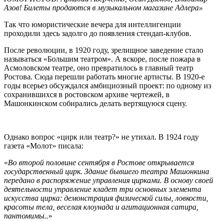
Азов! Билеты продаются в музыкальном магазине Адлера»
Так что юмористические вечера для интеллигенции
проходили здесь задолго до появления стендап-клубов.
После революции, в 1920 году, зрелищное заведение стало
называться «Большим театром». А вскоре, после пожара в
Асмоловском театре, оно превратилось в главный театр
Ростова. Сюда перешли работать многие артисты. В 1920-е
годы всерьез обсуждался амбициозный проект: по одному из
сохранившихся в ростовском архиве чертежей, в
Машонкинском собирались делать вертящуюся сцену.
Однако вопрос «цирк или театр?» не утихал. В 1924 году
газета «Молот» писала:
«
Во второй половине сентября в Ростове открывается
государственный цирк. Здание бывшего театра Машонкина
передано в распоряжение управления цирками. В основу своей
деятельности управление кладет три основных элемента
искусства цирка: демонстрация физической силы, ловкости,
красоты тела, веселая клоунада и агитационная сатира,
пантомимы..
»