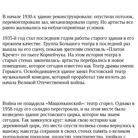
В начале 1930-х здание реконструировали: опустили потолок,
перемонтировали зал, механизировали сцену. Но артисты все
равно жаловались на неблагоприятные условия.
1935-й год стал последним годом работы старого здания в его
прежнем качестве. Труппа Большого театра в последний раз
вышла на его сцену, показав зрителям спектакль «Платон
Кречет» по пьесе Корнейчука. На этом история театра в
старых стенах закончилась- артисты перебрались в новое
помещение, которое сегодня известно как Театр драмы имени
Горького. Освободившееся здание занял Ростовский театр
музыкальной комедии, который проработал там вплоть до
начала Великой Отечественной войны.
Война не пощадила «Машонкинский»: театр сгорел. Однако в
1958 году его солидно перестроили, и на этом месте было
возведено здание ростовского цирка, которое мы знаем
сегодня. Так замкнулся круг: начав свою историю как
деревянный цирк, это место спустя полвека снова вернулось к
манежу, навсегда сохранив в своих стенах память о великом
театральном прошлом, шалостях электричества, тройках с