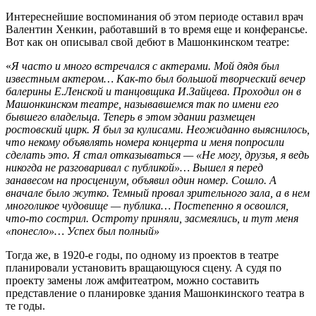
Интереснейшие воспоминания об этом периоде оставил врач
Валентин Хенкин, работавший в то время еще и конферансье.
Вот как он описывал свой дебют в Машонкинском театре:
«
Я часто и много встречался с актерами. Мой дядя был
известным актером… Как-то был большой творческий вечер
балерины Е.Ленской и танцовщика И.Зайцева. Проходил он в
М
а
шонкинском театре, называвшемся так по имени его
бывшего владельца. Теперь в этом здании размещен
ростовский цирк. Я был за кулисами. Неожиданно выяснилось,
что некому объявлять номера концерта и меня попросили
сделать это. Я стал отказываться — «Не могу, друзья, я ведь
никогда не разговаривал с публикой»… Вышел я перед
занавесом на просцениум, объявил один номер. Сошло. А
вначале было жутко. Темный провал зрительного зала, а в нем
многоликое чудовище — публика… Постепенно я освоился,
что-то сострил. Остроту приняли, засмеялись, и тут меня
«понесло»… Успех был полный»
Тогда же, в 1920-е годы, по одному из проектов в театре
планировали установить вращающуюся сцену. А судя по
проекту замены лож амфитеатром, можно составить
представление о планировке здания Машонкинского театра в
те годы.