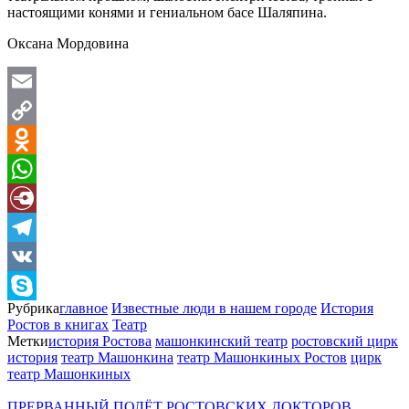
настоящими конями и гениальном басе Шаляпина.
Оксана Мордовина
Email
Copy
Link
Odnoklassniki
WhatsApp
Diary.Ru
Telegram
VK
Рубрика
главное
Известные люди в нашем городе
История
Skype
Ростов в книгах
Театр
Метки
история Ростова
машонкинский театр
ростовский цирк
история
театр Машонкина
театр Машонкиных Ростов
цирк
театр Машонкиных
ПРЕРВАННЫЙ ПОЛЁТ РОСТОВСКИХ ДОКТОРОВ