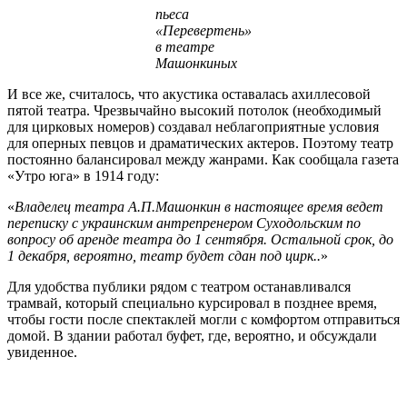
пьеса
«Перевертень»
в театре
Машонкиных
И все же, считалось, что акустика оставалась ахиллесовой
пятой театра. Чрезвычайно высокий потолок (необходимый
для цирковых номеров) создавал неблагоприятные условия
для оперных певцов и драматических актеров. Поэтому театр
постоянно балансировал между жанрами. Как сообщала газета
«Утро юга» в 1914 году:
«
Владелец театра А.П.Машонкин в настоящее время ведет
переписку с украинским антрепренером Суходольским по
вопросу об аренде театра до 1 сентября. Остальной срок, до
1 декабря, вероятно, театр будет сдан под цирк..
»
Для удобства публики рядом с театром останавливался
трамвай, который специально курсировал в позднее время,
чтобы гости после спектаклей могли с комфортом отправиться
домой. В здании работал буфет, где, вероятно, и обсуждали
увиденное.