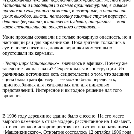
Машонкина и наводящая на самые архитектурные, в смысле
прочности галерочного помоста, в пожарные, в отношении
узких выходов, мысли.. наполовину занятые стулья партера,
длинные (вероятно, в интересах буфета) антракты — вот
какое впечатление от воскресного спектакля..
»
Узкие проходы создавали не только пожарную опасность, но и
настоящий рай для карманников. Пока зрители толкались в
суете после спектакля, ловкие воришки моментально
опустошали их карманы.
«
Театр-цирк Машонкиных
» -значилось в афишах. Почему же
заведение так называли? Секрет крылся в конструкции. Из
различных источников есть свидетельства о том, что здешняя
сцена была трансформер — ее можно было переделать,
приспосабливая для театральных или для цирковых
представлений. Интересное и выгодное решение для того
времени.
В 1906 году деревянное здание было снесено. На его месте
выросло каменное в стиле модерн, рассчитанное на 1500 мест,
которое вошло в историю ростовских театров под названием
«Машонкинского». Открытие состоялось 12 октября 1906 года