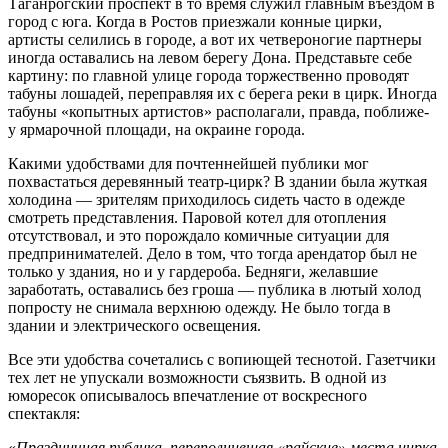
Таганрогский проспект в то время служил главным въездом в
город с юга. Когда в Ростов приезжали конные цирки,
артисты селились в городе, а вот их четвероногие партнеры
иногда оставались на левом берегу Дона. Представьте себе
картину: по главной улице города торжественно проводят
табуны лошадей, переправляя их с берега реки в цирк. Иногда
табуны «копытных артистов» располагали, правда, поближе-
у ярмарочной площади, на окраине города.
Какими удобствами для почтеннейшей публики мог
похвастаться деревянный театр-цирк? В здании была жуткая
холодина — зрителям приходилось сидеть часто в одежде
смотреть представления. Паровой котел для отопления
отсутствовал, и это порождало комичные ситуации для
предпринимателей. Дело в том, что тогда арендатор был не
только у здания, но и у гардероба. Бедняги, желавшие
заработать, оставались без гроша — публика в лютый холод
попросту не снимала верхнюю одежду. Не было тогда в
здании и электрического освещения.
Все эти удобства сочетались с вопиющей теснотой. Газетчики
тех лет не упускали возможности съязвить. В одной из
юморесок описывалось впечатление от воскресного
спектакля:
«
Праздничная публика, переполнившая «райские» места цирка