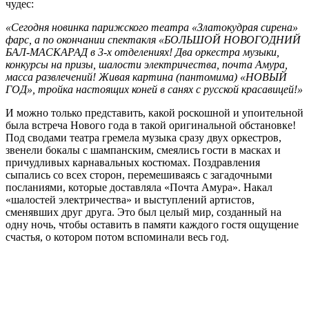
чудес:
«Сегодня новинка парижского театра «Златокудрая сирена»
фарс, а по окончании спектакля «БОЛЬШОЙ НОВОГОДНИЙ
БАЛ-МАСКАРАД в 3-х отделениях! Два оркестра музыки,
конкурсы на призы, шалости электричества, почта Амура,
масса развлечений! Живая картина (пантомима) «НОВЫЙ
ГОД», тройка настоящих коней в санях с русской красавицей!»
И можно только представить, какой роскошной и упоительной
была встреча Нового года в такой оригинальной обстановке!
Под сводами театра гремела музыка сразу двух оркестров,
звенели бокалы с шампанским, смеялись гости в масках и
причудливых карнавальных костюмах. Поздравления
сыпались со всех сторон, перемешиваясь с загадочными
посланиями, которые доставляла «Почта Амура». Накал
«шалостей электричества» и выступлений артистов,
сменявших друг друга. Это был целый мир, созданный на
одну ночь, чтобы оставить в памяти каждого гостя ощущение
счастья, о котором потом вспоминали весь год.