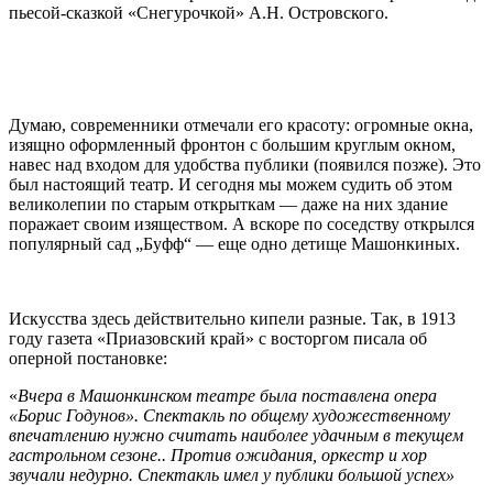
пьесой-сказкой «Снегурочкой» А.Н. Островского.
Думаю, современники отмечали его красоту: огромные окна,
изящно оформленный фронтон с большим круглым окном,
навес над входом для удобства публики (появился позже). Это
был настоящий театр. И сегодня мы можем судить об этом
великолепии по старым открыткам — даже на них здание
поражает своим изяществом. А вскоре по соседству открылся
популярный сад „Буфф“ — еще одно детище Машонкиных.
Искусства здесь действительно кипели разные. Так, в 1913
году газета «Приазовский край» с восторгом писала об
оперной постановке:
«
Вчера в Машонкинском театре была поставлена опера
«Борис Годунов». Спектакль по общему художественному
впечатлению нужно считать наиболее удачным в текущем
гастрольном сезоне.. Против ожидания, оркестр и хор
звучали недурно. Спектакль имел у публики большой успех»