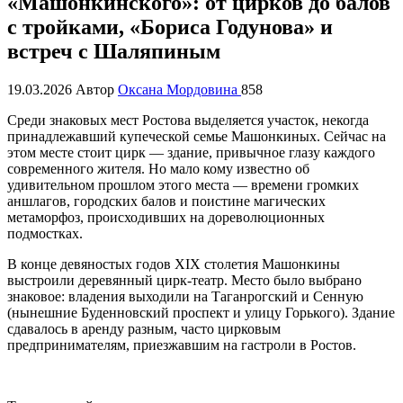
«Машонкинского»: от цирков до балов
с тройками, «Бориса Годунова» и
встреч с Шаляпиным
19.03.2026
Автор
Оксана Мордовина
858
Среди знаковых мест Ростова выделяется участок, некогда
принадлежавший купеческой семье Машонкиных. Сейчас на
этом месте стоит цирк — здание, привычное глазу каждого
современного жителя. Но мало кому известно об
удивительном прошлом этого места — времени громких
аншлагов, городских балов и поистине магических
метаморфоз, происходивших на дореволюционных
подмостках.
В конце девяностых годов XIX столетия Машонкины
выстроили деревянный цирк-театр. Место было выбрано
знаковое: владения выходили на Таганрогский и Сенную
(нынешние Буденновский проспект и улицу Горького). Здание
сдавалось в аренду разным, часто цирковым
предпринимателям, приезжавшим на гастроли в Ростов.