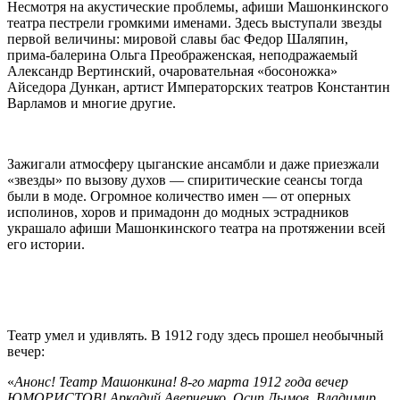
Несмотря на акустические проблемы, афиши Машонкинского
театра пестрели громкими именами. Здесь выступали звезды
первой величины: мировой славы бас Федор Шаляпин,
прима-балерина Ольга Преображенская, неподражаемый
Александр Вертинский, очаровательная «босоножка»
Айседора Дункан, артист Императорских театров Константин
Варламов и многие другие.
Зажигали атмосферу цыганские ансамбли и даже приезжали
«звезды» по вызову духов — спиритические сеансы тогда
были в моде. Огромное количество имен — от оперных
исполинов, хоров и примадонн до модных эстрадников
украшало афиши Машонкинского театра на протяжении всей
его истории.
Театр умел и удивлять. В 1912 году здесь прошел необычный
вечер:
«
Анонс! Театр Машонкина! 8-го марта 1912 года вечер
ЮМОРИСТОВ! Аркадий Аверченко, Осип Дымов, Владимир