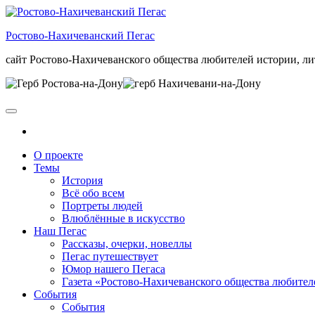
Skip
to
Ростово-Нахичеванский Пегас
the
content
сайт Ростово-Нахичеванского общества любителей истории, ли
О проекте
Темы
История
Всё обо всем
Портреты людей
Влюблённые в искусство
Наш Пегас
Рассказы, очерки, новеллы
Пегас путешествует
Юмор нашего Пегаса
Газета «Ростово-Нахичеванского общества любител
События
События