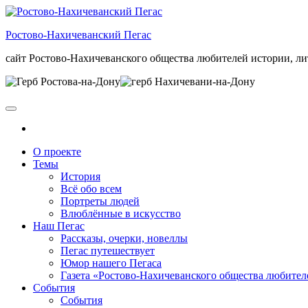
Skip
to
Ростово-Нахичеванский Пегас
the
content
сайт Ростово-Нахичеванского общества любителей истории, ли
О проекте
Темы
История
Всё обо всем
Портреты людей
Влюблённые в искусство
Наш Пегас
Рассказы, очерки, новеллы
Пегас путешествует
Юмор нашего Пегаса
Газета «Ростово-Нахичеванского общества любител
События
События