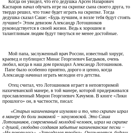
Когда он увидел, что его дедушка Арсен Назарович
Каспаров начал обучать игре на скрипке сына своего друга, то
твердо решил, что тоже будет играть на скрипке. Тогда
дедушка сказал Саше: «Будь лучшим, и возле тебя будут стоять
лучшие!» Этим девизом Александр Лотошников
руководствуется в своей жизни. Ведь к хорошим и
талантливым людям будут тянуться не менее достойные.
Мой папа, заслуженный врач России, известный хирург,
краевед и публицист Минас Георгиевич Багдыков, очень
любил, когда в наш дом приходил Александр Лотошников.
Папе было особенно приятно, дорого и ценно, когда
Александр начинал играть мелодии его детства.
Отец считал, что Лотошников играет в неповторимой
нахичеванской манере, в той манере, которой придерживался
прославленный Мирон Георгиевич Хачумов. В книге «Лики
прошлого» он, в частности, писал:
«Старых нахичеванцев изумляло и то, что скрипач играл
в манере до боли знакомой − хачумовской. Это Саша
Лотошников, современный молодой человек, играл на скрипке
с душой, свободно создавая забытые нахичеванские песни −
«Не покорилась», «Запоздалая тройка». Оказывается, будучи