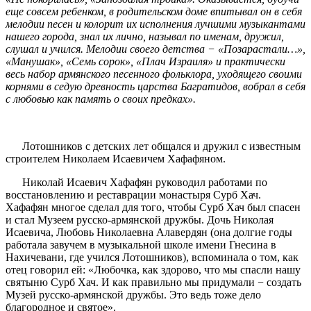
еще совсем ребенком, в родительском доме впитывал он в себя
мелодии песен и колорит их исполнения лучшими музыкантами
нашего города, знал их лично, называл по именам, дружил,
слушал и учился. Мелодии своего детства − «Позарастали…»,
«Манушак», «Семь сорок», «Плач Израиля» и практически
весь набор армянского песенного фольклора, уходящего своими
корнями в седую древность царства Багратидов, вобрал в себя
с любовью как память о своих предках».
Лотошников с детских лет общался и дружил с известным
строителем Николаем Исаевичем Хафафяном.
Николай Исаевич Хафафян руководил работами по
восстановлению и реставрации монастыря Сурб Хач.
Хафафян многое сделал для того, чтобы Сурб Хач был спасен
и стал Музеем русско-армянской дружбы. Дочь Николая
Исаевича, Любовь Николаевна Алавердян (она долгие годы
работала завучем в музыкальной школе имени Гнесина в
Нахичевани, где учился Лотошников), вспоминала о том, как
отец говорил ей: «Любочка, как здорово, что мы спасли нашу
святыню Сурб Хач. И как правильно мы придумали − создать
Музей русско-армянской дружбы. Это ведь тоже дело
благородное и святое».