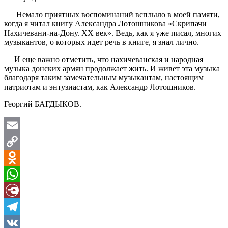
Немало приятных воспоминаний всплыло в моей памяти,
когда я читал книгу Александра Лотошникова «Скрипачи
Нахичевани-на-Дону. XX век». Ведь, как я уже писал, многих
музыкантов, о которых идет речь в книге, я знал лично.
И еще важно отметить, что нахичеванская и народная
музыка донских армян продолжает жить. И живет эта музыка
благодаря таким замечательным музыкантам, настоящим
патриотам и энтузиастам, как Александр Лотошников.
Георгий БАГДЫКОВ.
Email
Copy
Link
Odnoklassniki
WhatsApp
Diary.Ru
Telegram