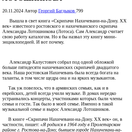
20.11.2024
Автор
Георгий Багдыков
799
Вышла в свет книга «Скрипачи Нахичевани-на-Дону. XX
век» известного ростовского и нахичеванского скрипача
Александра Лотошникова (Лотоса). Сам Александр считает
свою работу каталогом. Но я бы назвал эту книгу мини-
энциклопедией. И вот почему.
Александр Калустович собрал под одной обложкой
больше пятидесяти нахичеванских скрипачей двадцатого
века. Наша ростовская Нахичевань была всегда богата на
таланты, в том числе щедра она и на ярких музыкантов.
Так уж повелось, что в армянских семьях, как и в
еврейских, детей всегда учили музыке. В домах нередко
устраивались концерты, участниками которых были члены
семьи и гости. Так было в моей семье. Именно в такой
музыкальной семье и вырос Александр Лотошников.
В книге «Скрипачи Нахичевани-на-Дону. XX век» он, в
частности, пишет:
«Я родился в 1964 году в Пролетарском
районе г. Ростова-на-Дону, бывшем городе Нахичевани-на-