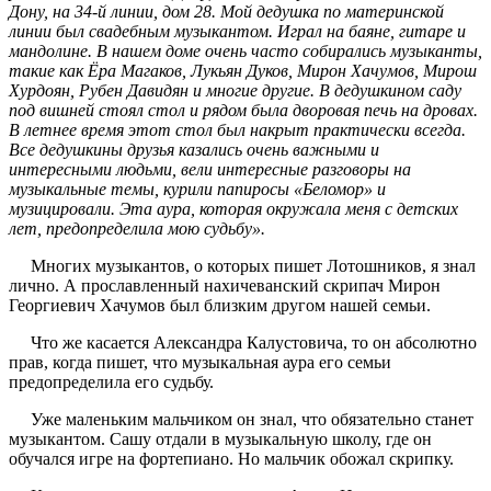
Дону, на 34-й линии, дом 28. Мой дедушка по материнской
линии был свадебным музыкантом. Играл на баяне, гитаре и
мандолине. В нашем доме очень часто собирались музыканты,
такие как Ёра Магаков, Лукьян Дуков, Мирон Хачумов, Мирош
Хурдоян, Рубен Давидян и многие другие. В дедушкином саду
под вишней стоял стол и рядом была дворовая печь на дровах.
В летнее время этот стол был накрыт практически всегда.
Все дедушкины друзья казались очень важными и
интересными людьми, вели интересные разговоры на
музыкальные темы, курили папиросы «Беломор» и
музицировали. Эта аура, которая окружала меня с детских
лет, предопределила мою судьбу».
Многих музыкантов, о которых пишет Лотошников, я знал
лично. А прославленный нахичеванский скрипач Мирон
Георгиевич Хачумов был близким другом нашей семьи.
Что же касается Александра Калустовича, то он абсолютно
прав, когда пишет, что музыкальная аура его семьи
предопределила его судьбу.
Уже маленьким мальчиком он знал, что обязательно станет
музыкантом. Сашу отдали в музыкальную школу, где он
обучался игре на фортепиано. Но мальчик обожал скрипку.