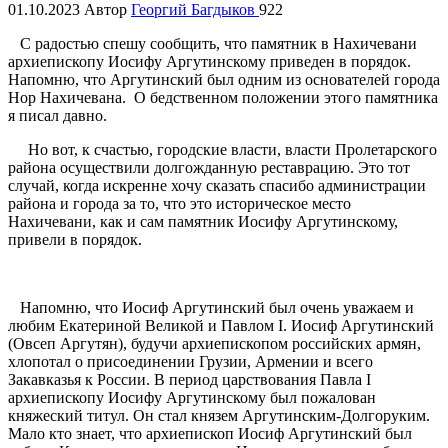
01.10.2023
Автор
Георгий Багдыков
922
С радостью спешу сообщить, что памятник в Нахичевани
архиепископу Иосифу Аргутинскому приведен в порядок.
Напомню, что Аргутинский был одним из основателей города
Нор Нахичевана. О бедственном положении этого памятника
я писал давно.
Но вот, к счастью, городские власти, власти Пролетарского
района осуществили долгожданную реставрацию. Это тот
случай, когда искренне хочу сказать спасибо администрации
района и города за то, что это историческое место
Нахичевани, как и сам памятник Иосифу Аргутинскому,
привели в порядок.
Напомню, что Иосиф Аргутинский был очень уважаем и
любим Екатериной Великой и Павлом I. Иосиф Аргутинский
(Овсеп Аргутян), будучи архиепископом российских армян,
хлопотал о присоединении Грузии, Армении и всего
Закавказья к России. В период царствования Павла I
архиепископу Иосифу Аргутинскому был пожалован
княжеский титул. Он стал князем Аргутинским-Долгоруким.
Мало кто знает, что архиепископ Иосиф Аргутинский был