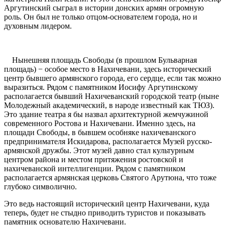
Аргутинский сыграл в истории донских армян огромную
роль. Он был не только отцом-основателем города, но и
духовным лидером.
Нынешняя площадь Свободы (в прошлом Бульварная
площадь) − особое место в Нахичевани, здесь исторический
центр бывшего армянского города, его сердце, если так можно
выразиться. Рядом с памятником Иосифу Аргутинскому
располагается бывший Нахичеванский городской театр (ныне
Молодежный академический, в народе известный как ТЮЗ).
Это здание театра я бы назвал архитектурной жемчужиной
современного Ростова и Нахичевани. Именно здесь, на
площади Свободы, в бывшем особняке нахичеванского
предпринимателя Искидарова, располагается Музей русско-
армянской дружбы. Этот музей давно стал культурным
центром района и местом притяжения ростовской и
нахичеванской интеллигенции. Рядом с памятником
располагается армянская церковь Святого Арутюна, что тоже
глубоко символично.
Это ведь настоящий исторический центр Нахичевани, куда
теперь, будет не стыдно приводить туристов и показывать
памятник основателю Нахичевани.