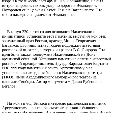
избран Католикосом всех армян. Но, к сожалению, не был
интронизирован, так как умер по дороге в Эчмиадзин.
Похоронен он в церкви Святой Гаяне в Вагаршапате. Это
место находится недалеко от Эчмиадзина.
В канун 220-летия со дня основания Нахичевани с
инициативой установить этот памятник выступил мой отец,
заслуженный врач России, краевед Минас Георгиевич
Багдыков. Его инициативу горячо поддержал известный
ростовский писатель, историк и краевед В.С. Сидоров. Эта
идея была также поддержана Нахичеванской-на-Дону
армянской общиной. Установку памятника оплатил известный
ростовский предприниматель Эдуард Вараздатович Вартанян.
И в 1999 году памятник Иосифу Аргутинскому был
установлен возле здания бывшего Нахичеванского театра
(ТЮЗа, ныне Академического молодежного театра) на
площади Свободы. Автор монумента − Давид Рубенович
Бегалов.
На мой взгляд, Бегалов интересно расположил памятник
Аргутинскому − он как бы смотрит на здание бывшего
магистрата Нахичевани. И это очень символично. Ведь Иосиф