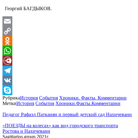
Георгий БАГДЫКОВ.
Email
Copy
Link
Odnoklassniki
WhatsApp
Diary.Ru
Telegram
VK
Рубрика
История
События
Хроники. Факты. Комментарии
Skype
Метки
История
События
Хроники.Факты.Комментарии
Педагог Рафаэл Патканян и первый детский сад Нахичевани
«ПОЕЗДЫ на колесах» как вид городского транспорта
Ростова и Нахичевани
Sagittarius.group 2021г.