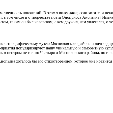
ственность поколений. В этом я вижу даже, если хотите, и неки
лет, в том числе и о творчестве поэта Оноприоса Анопьяна? Им
 том, каким он был человеком, с кем дружил, чем увлекался, о ч
ико-этнографическому музею Мясниковского района и лично ди
оприятия популяризируют нашу уникальную и самобытную культ
ым центром не только Чалтыря и Мясниковского района, но и вс
нопьяна хотелось бы его стихотворением, которое мне нравится