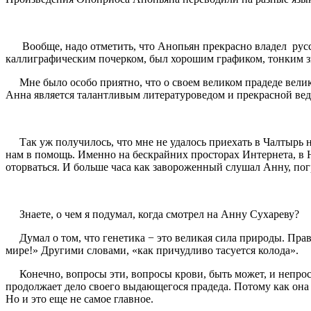
Вообще, надо отметить, что Анопьян прекрасно владел русск
каллиграфическим почерком, был хорошим графиком, тонким 
Мне было особо приятно, что о своем великом прадеде велико
Анна является талантливым литературоведом и прекрасной ве
Так уж получилось, что мне не удалось приехать в Чалтырь н
нам в помощь. Именно на бескрайних просторах Интернета, в Ют
оторваться. И больше часа как завороженный слушал Анну, по
Знаете, о чем я подумал, когда смотрел на Анну Сухареву?
Думал о том, что генетика − это великая сила природы. Прав
мире!» Другими словами, «как причудливо тасуется колода».
Конечно, вопросы эти, вопросы крови, быть может, и непросты
продолжает дело своего выдающегося прадеда. Потому как она 
Но и это еще не самое главное.