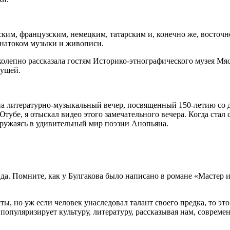
им, французским, немецким, татарским и, конечно же, восточ
знатоком музыки и живописи.
лепно рассказала гостям Историко-этнографического музея Мяс
дущей.
а литературно-музыкальный вечер, посвященный 150-летию со д
убе, я отыскал видео этого замечательного вечера. Когда стал с
гружаясь в удивительный мир поэзии Анопьяна.
да. Помните, как у Булгакова было написано в романе «Мастер
, но уж если человек унаследовал талант своего предка, то это
популяризирует культуру, литературу, рассказывая нам, совреме