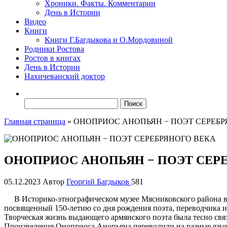
Хроники. Факты. Комментарии
День в Истории
Видео
Книги
Книги Г.Багдыкова и О.Мордовиной
Родники Ростова
Ростов в книгах
День в Истории
Нахичеванский доктор
Найти:
Главная страница
»
ОНОПРИОС АНОПЬЯН − ПОЭТ СЕРЕБР
ОНОПРИОС АНОПЬЯН − ПОЭТ СЕР
05.12.2023
Автор
Георгий Багдыков
581
В Историко-этнографическом музее Мясниковского района в
посвященный 150-летию со дня рождения поэта, переводчика и 
Творческая жизнь выдающего армянского поэта была тесно свя
Произведения Оноприоса Анопьяна переводили на разные язы