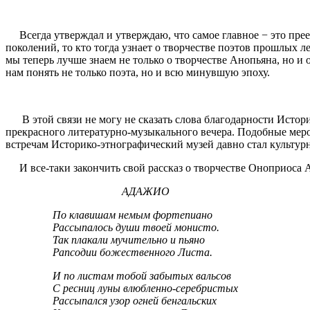
Всегда утверждал и утверждаю, что самое главное − это преем
поколений, то кто тогда узнает о творчестве поэтов прошлых 
мы теперь лучше знаем не только о творчестве Анопьяна, но и о
нам понять не только поэта, но и всю минувшую эпоху.
В этой связи не могу не сказать слова благодарности Истор
прекрасного литературно-музыкального вечера. Подобные мер
встречам Историко-этнографический музей давно стал культурн
И все-таки закончить свой рассказ о творчестве Оноприоса А
АДАЖИО
По клавишам немым фортепиано
Рассыпалось души твоей монисто.
Так плакали мучительно и пьяно
Рапсодии божественного Листа.
И по листам тобой забытых вальсов
С ресниц луны влюбленно-серебристых
Рассыпался узор огней бенгальских