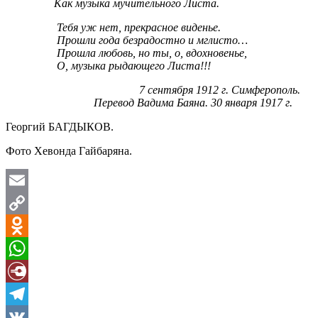
Как музыка мучительного Листа.
Тебя уж нет, прекрасное виденье.
Прошли года безрадостно и мглисто…
Прошла любовь, но ты, о, вдохновенье,
О, музыка рыдающего Листа!!!
7 сентября 1912 г. Симферополь.
Перевод Вадима Баяна. 30 января 1917 г.
Георгий БАГДЫКОВ.
Фото Хевонда Гайбаряна.
Email
Copy
Link
Odnoklassniki
WhatsApp
Diary.Ru
Telegram