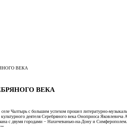
ЯНОГО ВЕКА
ЕБРЯНОГО ВЕКА
 селе Чалтырь с большим успехом прошел литературно-музыка
культурного деятеля Серебряного века Оноприоса Яковлевича Ан
зана с двумя городами − Нахичеванью-на-Дону и Симферополем.
ки.