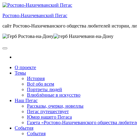
Skip
to
Ростово-Нахичеванский Пегас
the
content
сайт Ростово-Нахичеванского общества любителей истории, ли
О проекте
Темы
История
Всё обо всем
Портреты людей
Влюблённые в искусство
Наш Пегас
Рассказы, очерки, новеллы
Пегас путешествует
Юмор нашего Пегаса
Газета «Ростово-Нахичеванского общества любител
События
События