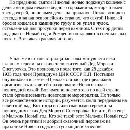
По преданию, святой Николай ночью подкинул кошелек с
деньгами в дом некоего бедного горожанина, который имел
трех дочерей, но не имел денег на приданое. Позже возникла
легенда в западноевропейских странах, что святой Николай
бросил кошелек в каминную трубу и он упал в чулок,
оставленный для просушки перед камином. С тех пор детям
подарки на Новый год и Рождество оставляют в специальных
носках. Вот такая красивая история.
У нас же в стране в тридцатые годы минувшего века
главным героем на елках стали сказочный Дед Мороз и
Снегурочка. Это произошло после того, как 28 декабря
1935 года член Президиума ЦИК СССР П.П. Постышев
опубликовал в газете «Правда» статью, где предложил
организовать для детей празднование Нового года с
новогодней елкой. Вот именно после этого по всей стране
стали организовывать новогодние мероприятия. Но только
все рождественские истории, разумеется, были переделаны на
советский лад. Вот тогда и стали главными героями на
новогодних елках Дед Мороз и Снегурочка. Кстати, был еще
и Мальчик Новый год. Кто же такой этот Мальчик Новый год?
Он очень приятный и добрый сказочный персонаж на
празднике Нового года, выступающий в качестве