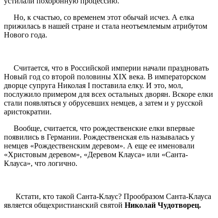
устилали похоронную процессию.
Но, к счастью, со временем этот обычай исчез. А елка
прижилась в нашей стране и стала неотъемлемым атрибутом
Нового года.
Считается, что в Российской империи начали праздновать
Новый год со второй половины ХIХ века. В императорском
дворце супруга Николая I поставила елку. И это, мол,
послужило примером для всех остальных дворян. Вскоре елки
стали появляться у обрусевших немцев, а затем и у русской
аристократии.
Вообще, считается, что рождественские елки впервые
появились в Германии. Рождественская ель называлась у
немцев «Рождественским деревом». А еще ее именовали
«Христовым деревом», «Деревом Клауса» или «Санта-
Клауса», что логично.
Кстати, кто такой Санта-Клаус? Прообразом Санта-Клауса
является общехристианский святой
Николай Чудотворец.