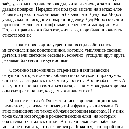
забуду, как мы водили хороводы, читали стихи, а за это нам
давали подарки. Нередко эти подарки висели на ветках елок.
И мы их срезали ножницами, а бывало, что Дедушка Мороз
укладывал новогодние подарки под елку. Дед Мороз обычно
приносил мешочек с конфетами, печеньем и мандаринами.
Но, как правило, чтобы заслужить его, надо было прочитать
стихотворение.
На такие новогодние утренники всегда собирались
многочисленные родственники, которые умилялись своими
детьми, вели светские беседы и, конечно, угощали друг друга
разными блюдами и вкусностями.
Особенно запомнились старенькие нахичеванские
бабушки, которые очень любили своих внуков и правнуков.
Они всегда старались их чем-то угостить. Это незабываемо. А
как у них начинали светиться глаза, с каким молодым задором
они смотрели на нас, когда мы читали стихи!
Многие из этих бабушек учились в дореволюционных
гимназиях, где изучали немецкий и французский языки. В
этих гимназиях их также обучали хорошим манерам. И у них
тоже были новогодние рождественские елки, на которых
обязательно читались стихи. Эти нахичеванские бабушки
могли не помнить, что делали вчера. Кажется, что порой они