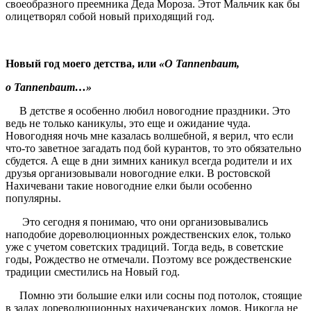
своеобразного преемника Деда Мороза. Этот Мальчик как бы
олицетворял собой новый приходящий год.
Новый год моего детства, или
«O Tannenbaum,
o Tannenbaum…»
В детстве я особенно любил новогодние праздники. Это
ведь не только каникулы, это еще и ожидание чуда.
Новогодняя ночь мне казалась волшебной, я верил, что если
что-то заветное загадать под бой курантов, то это обязательно
сбудется. А еще в дни зимних каникул всегда родители и их
друзья организовывали новогодние елки. В ростовской
Нахичевани такие новогодние елки были особенно
популярны.
Это сегодня я понимаю, что они организовывались
наподобие дореволюционных рождественских елок, только
уже с учетом советских традиций. Тогда ведь, в советские
годы, Рождество не отмечали. Поэтому все рождественские
традиции сместились на Новый год.
Помню эти большие елки или сосны под потолок, стоящие
в залах дореволюционных нахичеванских домов. Никогда не