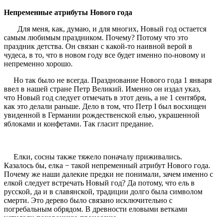
Непременные атрибуты Нового года
Для меня, как, думаю, и для многих, Новый год остается
самым любимым праздником. Почему? Потому что это
праздник детства. Он связан с какой-то наивной верой в
чудеса, в то, что в новом году все будет именно по-новому и
непременно хорошо.
Но так было не всегда. Празднование Нового года 1 января
ввел в нашей стране Петр Великий. Именно он издал указ,
что Новый год следует отмечать в этот день, а не 1 сентября,
как это делали раньше. Дело в том, что Петр I был восхищен
увиденной в Германии рождественской елью, украшенной
яблоками и конфетами. Так гласит предание.
Елки, сосны также тяжело поначалу приживались.
Казалось бы, елка − такой непременный атрибут Нового года.
Почему же наши далекие предки не понимали, зачем именно с
елкой следует встречать Новый год? Да потому, что ель в
русской, да и в славянской, традиции долго была символом
смерти. Это дерево было связано исключительно с
погребальным обрядом. В древности еловыми ветками