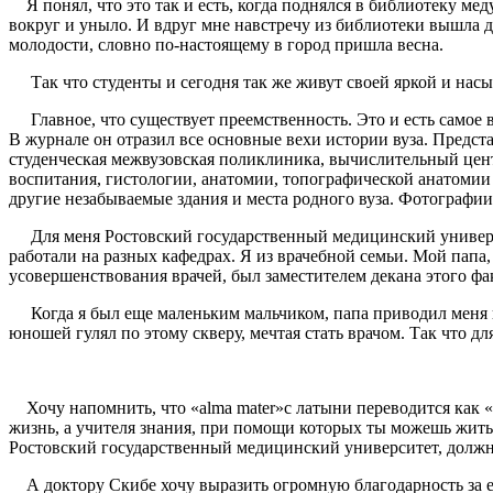
Я понял, что это так и есть, когда поднялся в библиотеку мед
вокруг и уныло. И вдруг мне навстречу из библиотеки вышла д
молодости, словно по-настоящему в город пришла весна.
Так что студенты и сегодня так же живут своей яркой и нас
Главное, что существует преемственность. Это и есть самое 
В журнале он отразил все основные вехи истории вуза. Предста
студенческая межвузовская поликлиника, вычислительный це
воспитания, гистологии, анатомии, топографической анатомии
другие незабываемые здания и места родного вуза. Фотографии 
Для меня Ростовский государственный медицинский университе
работали на разных кафедрах. Я из врачебной семьи. Мой папа
усовершенствования врачей, был заместителем декана этого фа
Когда я был еще маленьким мальчиком, папа приводил меня в 
юношей гулял по этому скверу, мечтая стать врачом. Так что дл
Хочу напомнить, что «alma mater»с латыни переводится как «к
жизнь, а учителя знания, при помощи которых ты можешь жить
Ростовский государственный медицинский университет, должны 
А доктору Скибе хочу выразить огромную благодарность за ег