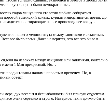
ни. После успешно сданных экзаменов и зачетов я любил зайти
ормили вкусно, цены были демократичные.
вяностых годов минувшего столетия любила собираться
ли дорогой армянский коньяк, курили импортные сигареты. До
снисходительно взирающие на все происходящее вокруг.
удентов нашего мединститута между занятиями и лекциями.
Веселое было время! Даже не верится, что все это было в
идели на лавочках между лекциями или занятиями, болтали о
парк имени 1 Мая прекрасный. Но…
ости продиктованы нашим непростым временем. Но, к
имный объект.
ей мере, дух веселья и бесшабашности был присущ студентам
дня все очень серьезно и строго. Наверное, так и должно быть.