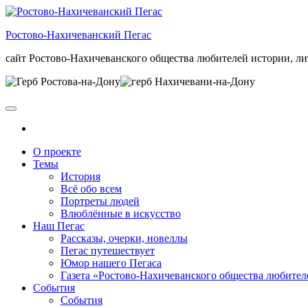
Skip
to
Ростово-Нахичеванский Пегас
the
content
сайт Ростово-Нахичеванского общества любителей истории, ли
О проекте
Темы
История
Всё обо всем
Портреты людей
Влюблённые в искусство
Наш Пегас
Рассказы, очерки, новеллы
Пегас путешествует
Юмор нашего Пегаса
Газета «Ростово-Нахичеванского общества любител
События
События