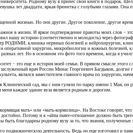
университета. Родному вузу я принес свои книги в подарок. Шел,
евушка лет двадцати, яркая брюнетка с голубыми глазами. Она 
ыщенной жизнью. Но они другие. Другое поколение, другое вре
важное в жизни. И яркое подтверждение правоты моих слов − э
вил нашу историю (соответственно и молодость) через фотографи
нтр РОДНМИ, клиника нервных болезней и нейрохирургии, клин
 и оперативной хирургии, микробиологии и кожных болезней, к
разных лет. Но в основном это фото того времени, когда я училс
т − это еще и история моей семьи. В прямом смысле этого сло
, заслуженный врач России Минас Георгиевич Багдыков, долгие 
культета, являлся заместителем главного врача по хирургии, нач
Клинический сад, мы с ним гуляли по парку имени 1 Мая, он р
я меня каждое здание вуза является родным и дорогим.
ормящая мать» или «мать-кормилица». На Востоке говорят, что н
 достойно. Потому и к «alma mater»отношение должно быть треп
быть благодарны родному вузу за то, что знания, полученные з
о подвижническую деятельность. Ведь он еще изготовил и памя