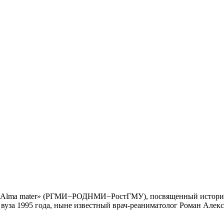
«Alma mater» (РГМИ−РОДНМИ−РостГМУ), посвященный истории Р
 вуза 1995 года, ныне известный врач-реаниматолог Роман Алек