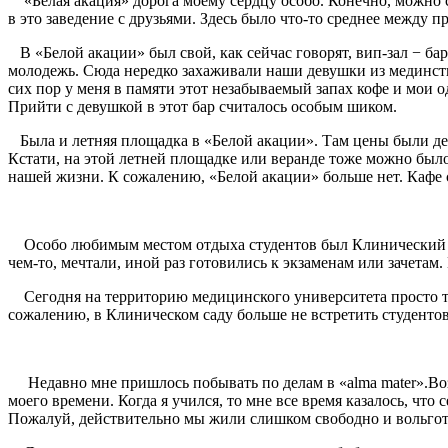
«Белая акация» дорога моему сердцу особо. Конечно, можно ск
в это заведение с друзьями. Здесь было что-то среднее между
В «Белой акации» был свой, как сейчас говорят, вип-зал − ба
молодежь. Сюда нередко захаживали наши девушки из мединсти
сих пор у меня в памяти этот незабываемый запах кофе и мои 
Прийти с девушкой в этот бар считалось особым шиком.
Была и летняя площадка в «Белой акации». Там цены были де
Кстати, на этой летней площадке или веранде тоже можно было
нашей жизни. К сожалению, «Белой акации» больше нет. Кафе с
Особо любимым местом отдыха студентов был Клинический сад
чем-то, мечтали, иной раз готовились к экзаменам или зачета
Сегодня на территорию медицинского университета просто так
сожалению, в Клиническом саду больше не встретить студенто
Недавно мне пришлось побывать по делам в «alma mater».Возм
моего времени. Когда я учился, то мне все время казалось, что
Пожалуй, действительно мы жили слишком свободно и вольготно