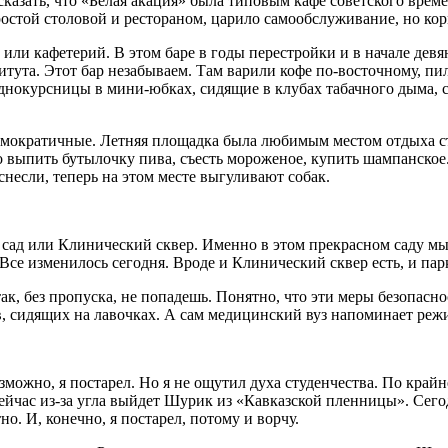
азать, что «Белая акация» была типовым кафе советского време
 простой столовой и рестораном, царило самообслуживание, но к
р или кафетерий. В этом баре в годы перестройки и в начале де
тута. Этот бар незабываем. Там варили кофе по-восточному, пи
однокурсницы в мини-юбках, сидящие в клубах табачного дыма, 
мократичные. Летняя площадка была любимым местом отдыха ст
 выпить бутылочку пива, съесть мороженое, купить шампанское. 
несли, теперь на этом месте выгуливают собак.
 или Клинический сквер. Именно в этом прекрасном саду мы с
м. Все изменилось сегодня. Вроде и Клинический сквер есть, и 
, без пропуска, не попадешь. Понятно, что эти меры безопасн
в, сидящих на лавочках. А сам медицинский вуз напоминает реж
ожно, я постарел. Но я не ощутил духа студенчества. По крайн
 сейчас из-за угла выйдет Шурик из «Кавказской пленницы». Сего
. И, конечно, я постарел, потому и ворчу.