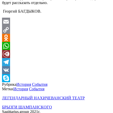
будет рассказать отдельно.
Георгий БАГДЫКОВ.
Email
Copy
Link
Odnoklassniki
WhatsApp
Diary.Ru
Telegram
VK
Рубрика
История
События
Skype
Метки
История
События
ЛЕГЕНДАРНЫЙ НАХИЧЕВАНСКИЙ ТЕАТР
БРЫЗГИ ШАМПАНСКОГО
Sagittarius.group 2021г.