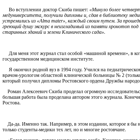
Во вступлении доктор Скиба пишет:
«Минуло более четверт
медуниверситета, получили дипломы и, сдав в библиотеку меди
устремились из «
A
lma mater
», каждый своим путем. За прошед
греющий душу экскурс в неизгладимый из памяти хронотоп под
старинных зданий и зелени Клинического сада».
Для меня этот журнал стал особой «машиной времени», в котор
государственном медицинском институте.
Я окончил родной вуз в 1994 году. Учился на педиатрическом
врачом-урологом областной клинической больницы № 2 (только
который получил дипломы Ростовского ордена Дружбы народо
Роман Алексеевич Скиба проделал огромную исследовательскую 
большая работа была проделана автором этого журнала. Конечн
Ростова.
Да-да. Именно так. Например, в этом издании, которое я бы 
только студенты-медики тех лет, но и многие ростовчане.