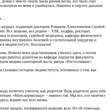
 думая о чем-то своем. Была ранняя весна, все было серо
посмотрела на меня и улыбнулась. Наконец я ощутил дыхание
мя…
то журнал, изданный доктором Романом Алексеевичем Скибой.
и. Все знакомо, все родное − УЛК, подфак, ректорат,
ика психиатрии, судебной медицины, кафедры физического
линика внутренних болезней и госпитальной хирургии и
я в мединституте. Ностальгия!
ва. Немало моих родственников учились здесь, а потом
годы работал доцентом на кафедре хирургии факультета
медом медико-санитарной части завода «Ростсельмаш».
ассказывал историю мединститута, вспоминал о том, как
адо почитать учителя, как родителя. Ведь родители дали тебе
етным. «Мать-кормилица» − именно так. Мы все, кто окончил
десь, кормят нас всю жизнь.
тную медаль, посвященную родному вузу. Но об этом надо