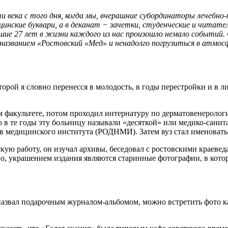
и века с того дня, когда мы, вчерашние субординаторы лечебн
цинские буквари, а в деканат − зачетки, студенческие и читат
шие 27 лет в жизни каждого из нас произошло немало событий. 
 названием «Ростовский «Мед» и ненадолго погрузиться в атмос
ой я словно перенесся в молодость, в годы перестройки и в ли
 факультете, потом проходил интернатуру по дерматовенерологи
 в те годы эту больницу называли «десяткой» или медико-санит
в медицинского института (РОДНМИ). Затем вуз стал именоват
работу, он изучал архивы, беседовал с ростовскими краеведами
о, украшением издания являются старинные фотографии, в котор
назвал подарочным журналом-альбомом, можно встретить фото ка