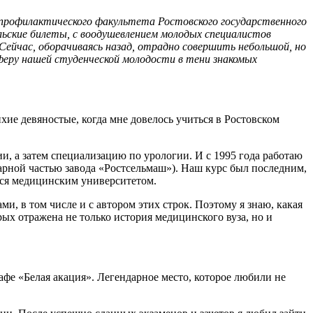
о-профилактического факультета Ростовского государственного
ельские билеты, с воодушевлением молодых специалистов
Сейчас, оборачиваясь назад, отрадно совершить небольшой, но
феру нашей студенческой молодости в тени знакомых
хие девяностые, когда мне довелось учиться в Ростовском
и, а затем специализацию по урологии. И с 1995 года работаю
арной частью завода «Ростсельмаш»). Наш курс был последним,
ься медицинским университетом.
, в том числе и с автором этих строк. Поэтому я знаю, какая
ых отражена не только история медицинского вуза, но и
фе «Белая акация». Легендарное место, которое любили не