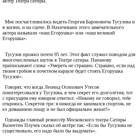
актер Театра сатиры.
Мне посчастливилось видеть Георгия Бароновича Тусузова и
в жизни, и на сцене. В Нахичевани этого замечательного
актера называли «наш Егорушка» или «наш великий
Егорушка».
Тусузов прожил почти 95 лет. Этот факт служил поводом для
многочисленных шуток в Театре сатиры. Папанову
приписывают слова: «Умереть не страшно. Страшно, если над
твоим гробом в почетном карауле будет стоять Егорушка
Тусузов».
Говорят, что когда Леонид Осипович Утесов
поинтересовался у Тусузова, в чем секрет его долголетия, тот
с присущим ему юмором ответил: «Никому не говорил, тебе
откроюсь. Секретов три: я никогда не занимался спортом, не
ел домашнюю пищу и не был официально женат!»
Однажды главный режиссёр Московского театра Сатиры
Валентин Плучек сказал об актёре так: «Если бы Тусузова не
существовало, его надо было бы выдумать».