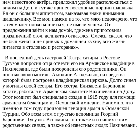
нем известного актёра, предложил удобнее расположиться с
видом на Дон, и тут же принес роскошные порции шашлыка.
Ел он с большим аппетитом, выказывая знаки внимания
шашлычнику. Все мои намеки на то, что мясо недожарено, что
затея может плохо кончиться, не имели успеха. От
предложения зайти к нам домой, где жена приготовила
праздничный стол, деликатно отказался. Смеясь, сказал, что
не был женат и не привык к домашней кухне, всю жизнь
питается в столовых и ресторанах».
В последний день гастролей Театра сатиры в Ростове
Тусузов попросил отца отвезти его на Армянское кладбище в
Нахичевани, где были похоронены его родственники. Он
постоял около могилы Акюлине Аладжалян, на средства
которой была построена кладбищенская церковь. Долго сидел
у могилы своей сестры. Его сестра, Елизавета Бароновна,
кстати, работала в Армянском комитете Нахичевани-на-Дону.
Этот комитет был специально создан в 1915 году для помощи
армянским беженцам из Османской империи. Напомню, что
именно в том году произошёл геноцид армян в Османской
Турции. Обо всем этом с грустью вспоминал Георгий
Баронович Тусузов. Вспоминал он также и о наших с ним
родственных связях, а также об известных людях Нахичевани.