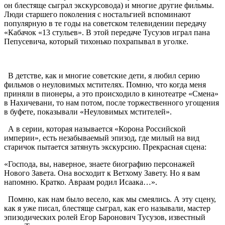
он блестяще сыграл экскурсовода) и многие другие фильмы.
Люди старшего поколения с ностальгией вспоминают
популярную в те годы на советском телевидении передачу
«Кабачок «13 стульев». В этой передаче Тусузов играл пана
Пепусевича, который тихонько похрапывал в уголке.
В детстве, как и многие советские дети, я любил серию
фильмов о неуловимых мстителях. Помню, что когда меня
приняли в пионеры, а это происходило в кинотеатре «Смена»
в Нахичевани, то нам потом, после торжественного угощения
в буфете, показывали «Неуловимых мстителей».
А в серии, которая называется «Корона Российской
империи», есть незабываемый эпизод, где милый на вид
старичок пытается затянуть экскурсию. Прекрасная сцена:
«Господа, вы, наверное, знаете биографию персонажей
Нового Завета. Она восходит к Ветхому Завету. Но я вам
напомню. Кратко. Авраам родил Исаака…».
Помню, как нам было весело, как мы смеялись. А эту сцену,
как я уже писал, блестяще сыграл, как его называли, мастер
эпизодических ролей Егор Баронович Тусузов, известный