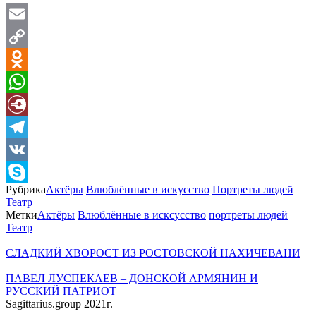
Email
Copy
Link
Odnoklassniki
WhatsApp
Diary.Ru
Telegram
VK
Рубрика
Актёры
Влюблённые в искусство
Портреты людей
Skype
Театр
Метки
Актёры
Влюблённые в исксусство
портреты людей
Театр
СЛАДКИЙ ХВОРОСТ ИЗ РОСТОВСКОЙ НАХИЧЕВАНИ
ПАВЕЛ ЛУСПЕКАЕВ – ДОНСКОЙ АРМЯНИН И
РУССКИЙ ПАТРИОТ
Sagittarius.group 2021г.