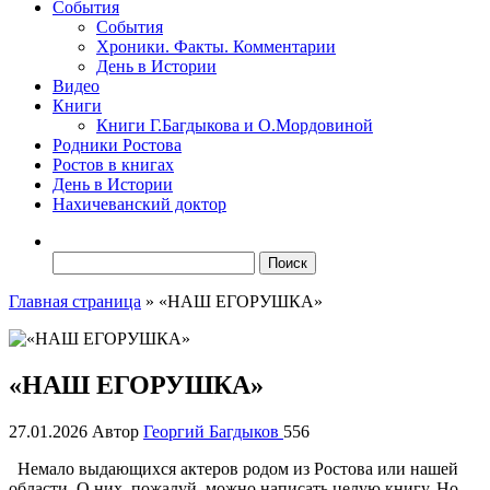
События
События
Хроники. Факты. Комментарии
День в Истории
Видео
Книги
Книги Г.Багдыкова и О.Мордовиной
Родники Ростова
Ростов в книгах
День в Истории
Нахичеванский доктор
Найти:
Главная страница
»
«НАШ ЕГОРУШКА»
«НАШ ЕГОРУШКА»
27.01.2026
Автор
Георгий Багдыков
556
Немало выдающихся актеров родом из Ростова или нашей
области. О них, пожалуй, можно написать целую книгу. Но