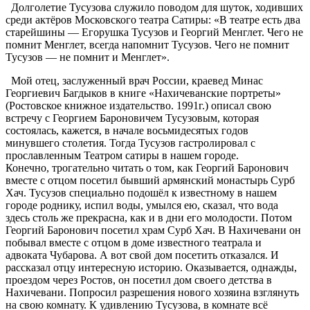
Долголетие Тусузова служило поводом для шуток, ходивших
среди актёров Московского театра Сатиры: «В театре есть два
старейшины — Егорушка Тусузов и Георгий Менглет. Чего не
помнит Менглет, всегда напомнит Тусузов. Чего не помнит
Тусузов — не помнит и Менглет».
Мой отец, заслуженный врач России, краевед Минас
Георгиевич Багдыков в книге «Нахичеванские портреты»
(Ростовское книжное издательство. 1991г.) описал свою
встречу с Георгием Бароновичем Тусузовым, которая
состоялась, кажется, в начале восьмидесятых годов
минувшего столетия. Тогда Тусузов гастролировал с
прославленным Театром сатиры в нашем городе.
Конечно, трогательно читать о том, как Георгий Баронович
вместе с отцом посетил бывший армянский монастырь Сурб
Хач. Тусузов специально подошёл к известному в нашем
городе роднику, испил воды, умылся ею, сказал, что вода
здесь столь же прекрасна, как и в дни его молодости. Потом
Георгий Баронович посетил храм Сурб Хач. В Нахичевани он
побывал вместе с отцом в доме известного театрала и
адвоката Чубарова. А вот свой дом посетить отказался. И
рассказал отцу интересную историю. Оказывается, однажды,
проездом через Ростов, он посетил дом своего детства в
Нахичевани. Попросил разрешения нового хозяина взглянуть
на свою комнату. К удивлению Тусузова, в комнате всё