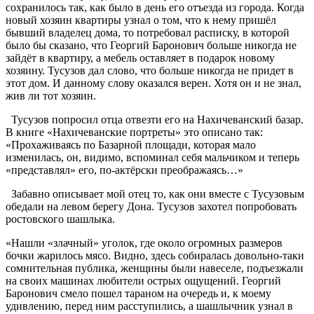
сохранилось так, как было в день его отъезда из города. Когда
новый хозяин квартиры узнал о том, что к нему пришёл
бывший владелец дома, то потребовал расписку, в которой
было бы сказано, что Георгий Баронович больше никогда не
зайдёт в квартиру, а мебель оставляет в подарок новому
хозяину. Тусузов дал слово, что больше никогда не придет в
этот дом. И данному слову оказался верен. Хотя он и не знал,
жив ли тот хозяин.
Тусузов попросил отца отвезти его на Нахичеванский базар.
В книге «Нахичеванские портреты» это описано так:
«Прохаживаясь по Базарной площади, которая мало
изменилась, он, видимо, вспоминал себя мальчиком и теперь
«представлял» его, по-актёрски преображаясь…»
Забавно описывает мой отец то, как они вместе с Тусузовым
обедали на левом берегу Дона. Тусузов захотел попробовать
ростовского шашлыка.
«Нашли «злачный» уголок, где около огромных размеров
бочки жарилось мясо. Видно, здесь собиралась довольно-таки
сомнительная публика, женщины были навеселе, подъезжали
на своих машинах любители острых ощущений. Георгий
Баронович смело пошел тараном на очередь и, к моему
удивлению, перед ним расступились, а шашлычник узнал в