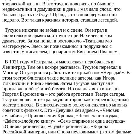
творческой жизни. В это трудно поверить, но бывшие
медвежатники и домушники в день 1 мая дали слово, что
больше красть не будут! Правда, это слово держали они
недолго. Вот такая красивая история, ставшая легендой.
Тусузов никогда не забывал и о сцене. Он играл в
любительской армянской труппе при Нахичеванском
драмтеатре. Затем попал в ростовскую «Театральную
мастерскую». Здесь он познакомился и подружился с
известным писателем, сценаристом Евгением Шварцем.
В 1921 году «Театральная мастерская» перебралась в
Ленинград. Там она вскоре распалась. Тусузов переехал в
Москву. Он устроился работать в театр-кабачок «Нерыдай». В
этом театре блистали такие великие актеры, как Игорь
Ильинский и Рина Зеленая. Затем Тусузов выступал в
прославленной «Синей блузе». Но главная веха в жизни
Георгия Бароновича – это работа артистом в Театре сатиры.
Тусузов вошел в театральную историю как непревзойденный
мастер эпизода. В эпизодических ролях он снялся во многих
советских фильмах. Это «Девушка без адреса», «Человек-
амфибия», «Приключения Кроша», «Человек ниоткуда»,
«Дайте жалобную книгу», «Семь стариков и одна девушка»,
«Ошибка резидента», «Судьба резидента», «Корона
Российской империи, или Снова неуловимые» (в этом фильме