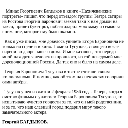
Минас Георгиевич Багдыков в книге «Нахичеванские
портреты» пишет, что перед отъездом труппы Театра сатиры
из Ростова Георгий Баронович заехал-таки к нам домой на
такси, привез букет роз, поблагодарил мою маму и семью за
внимание, которое ему было оказано.
Как я уже писал, мне довелось увидеть Егора Бароновича не
только на сцене и в кино. Помню Тусузова, стоящего возле
сирени во дворе нашего дома. И мне казалось, что передо
мной находится человек из прошлого, из той неведомой мне
дореволюционной России. Да так оно и было на самом деле.
Георгия Бароновича Тусузова в театре считали своим
«талисманом». Я помню, как об этом на спектаклях говорили
сами актёры.
Тусузов ушел из жизни 2 февраля 1986 года. Теперь, когда я
смотрю фильмы с участием Георгия Бароновича Тусузова, то
испытываю чувство гордости за то, что он мой родственник,
и за то, что наш славный город подарил миру такого
замечательного актера.
Георгий БАГДЫКОВ.