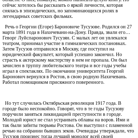
сейчас хотелось бы рассказать о яркой личности, которая
снялась в эпизодических, но запоминающихся ролях в
легендарных советских фильмах.
Речь о Георгии (Егоре) Бароновиче Тусузове. Родился он 27
марта 1891 года в Нахичевани-на-Дону. Правда, звали его…
Геворг Луйспаронович Тусузян. С малых лет он увлекался
театром, принимал участие в гимназических постановках.
Затем Тусузов отправился в Москву, где поступил на
юридический факультет, который успешно закончил. Но
страсть к актерскому мастерству в нем не пропала. Он был
зачислен в труппу любительского театра и все годы учебы
играл в спектаклях. По окончании университета Георгий
Баронович вернулся в Ростов, в свою родную Нахичевань.
Работал помощником присяжного поверенного.
Но тут случилась Октябрьская революция 1917 года. В
городе было неспокойно. Говорят, что в те годы Тусузову
поручили заняться ликвидацией преступности в городе.
Молодой юрист не стал устраивать облавы на воров. Ими и
так были забиты тюрьмы Ростова. Он выступил с пламенной
речью на собрании бывших зеков. Очевидцы утверждали, что
Тусузов произнес тогда лучший монолог всей своей