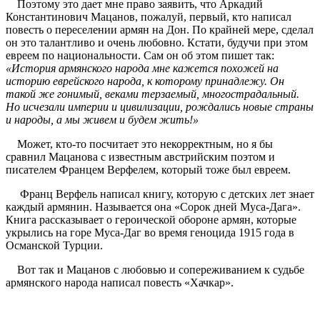
Поэтому это дает мне право заявить, что Аркадий
Константинович Мацанов, пожалуй, первый, кто написал
повесть о переселении армян на Дон. По крайней мере, сделал
он это талантливо и очень любовно. Кстати, будучи при этом
евреем по национальности. Сам он об этом пишет так:
«История армянского народа мне кажется похожей на
историю еврейского народа, к которому принадлежу. Он
такой же гонимый, веками терзаемый, многострадальный.
Но исчезали империи и цивилизации, рождались новые страны
и народы, а мы живем и будем жить!»
Может, кто-то посчитает это некорректным, но я бы
сравнил Мацанова с известным австрийским поэтом и
писателем Францем Верфелем, который тоже был евреем.
Франц Верфель написал книгу, которую с детских лет знает
каждый армянин. Называется она «Сорок дней Муса-Дага».
Книга рассказывает о героической обороне армян, которые
укрылись на горе Муса-Даг во время геноцида 1915 года в
Османской Турции.
Вот так и Мацанов с любовью и сопереживанием к судьбе
армянского народа написал повесть «Хачкар».