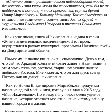
«Считаю своим приятным долгом поблагодарить людей,
без которых эта книга могла бы не состояться, если бы не их
поддержка и помощь, − моих прекрасных, верных друзей
Нонну Мирзабекову и Татьяну Мелихову. Также благодарю за
высказанные замечания и советы моих давних друзей −
журналиста Владимира Назарова и писателя Вениамина
Кисилевского».
Как я уже писал, книга «Нахичеванец» издана в серии
«Жизнь замечательных нахичеванцев». Этот проект
осуществлен в рамках культурной программы Нахичеванской-
на-Дону армянской общины.
По-моему, название книги очень символично. Дело в том,
что сейчас Аркадий Константинович живет в Нахичевани, в
этом замечательном, уютном, старинном уголке нашего
любимого Ростова. Мне кажется, что он жил здесь всегда.
Потому как он душой нахичеванец.
Как-то Нонна Владимировна Мирзабекова придумала
название одной моей книги, которую я издал в 2015 году:
«Моя Нахичевань». По-моему, получилось очень удачное
название, которое отражает мое отношение к этому району
нашего города и к жизни.
Когда спрашивают, с чего начинается Родина, то я всегда