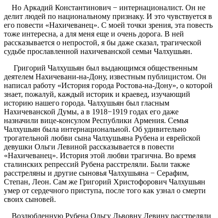
Но Аркадий Константинович − интернационалист. Он не
делит людей по национальному признаку. И это чувствуется в
его повести «Нахичеванец». С моей точки зрения, эта повесть
тоже интересна, а для меня еще и очень дорога. В ней
рассказывается о непростой, я бы даже сказал, трагической
судьбе прославленной нахичеванской семьи Чалхушьян.
Григорий Чалхушьян был выдающимся общественным
деятелем Нахичевани-на-Дону, известным публицистом. Он
написал работу «История города Ростова-на-Дону», о которой
знает, пожалуй, каждый историк и краевед, изучающий
историю нашего города. Чалхушьян был гласным
Нахичеванской Думы, а в 1918−1919 годах его даже
назначили вице-консулом Республики Армения. Семья
Чалхушьян была интернациональной. Об удивительно
трогательной любви сына Чалхушьяна Рубена и еврейской
девушки Ольги Левиной рассказывается в повести
«Нахичеванец». История этой любви трагична. Во время
сталинских репрессий Рубена расстреляли. Были также
расстреляны и другие сыновья Чалхушьяна − Серафим,
Степан, Леон. Сам же Григорий Христофорович Чалхушьян
умер от сердечного приступа, после того как узнал о смерти
своих сыновей.
Возлюбленную Рубена Ольгу Львовну Левину расстреляли