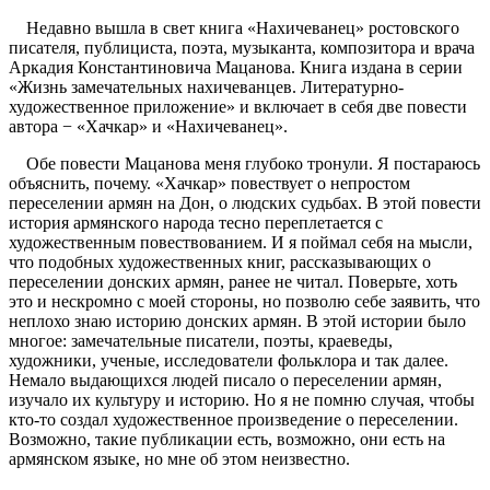
Недавно вышла в свет книга «Нахичеванец» ростовского
писателя, публициста, поэта, музыканта, композитора и врача
Аркадия Константиновича Мацанова. Книга издана в серии
«Жизнь замечательных нахичеванцев. Литературно-
художественное приложение» и включает в себя две повести
автора − «Хачкар» и «Нахичеванец».
Обе повести Мацанова меня глубоко тронули. Я постараюсь
объяснить, почему. «Хачкар» повествует о непростом
переселении армян на Дон, о людских судьбах. В этой повести
история армянского народа тесно переплетается с
художественным повествованием. И я поймал себя на мысли,
что подобных художественных книг, рассказывающих о
переселении донских армян, ранее не читал. Поверьте, хоть
это и нескромно с моей стороны, но позволю себе заявить, что
неплохо знаю историю донских армян. В этой истории было
многое: замечательные писатели, поэты, краеведы,
художники, ученые, исследователи фольклора и так далее.
Немало выдающихся людей писало о переселении армян,
изучало их культуру и историю. Но я не помню случая, чтобы
кто-то создал художественное произведение о переселении.
Возможно, такие публикации есть, возможно, они есть на
армянском языке, но мне об этом неизвестно.