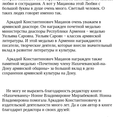
любви и сострадания. А вот у Мацанова этой Любви с
большой буквы в душе очень много. Светлый человек. О
таких людях говорят именно так.
Аркадий Константинович Мацанов очень уважаем в
армянской диаспоре. Он награжден почетной медалью
министерства диаспоры Республики Армения − медалью
Уильяма Сарояна. Уильям Сароян − классик армянской
литературы. И этой медалью в Армении награждаются
писатели, творческие деятели, которые внесли значительный
вклад в развитие литературы и культуры.
Аркадий Константинович Мацанов награжден также
памятной медалью «Почетному члену Нахичеванской-на-
Дону армянской общины» за большой вклад в дело
сохранения армянской культуры на Дону.
Не могу не выразить благодарность редактору книги
«Нахичеванец» Нонне Владимировне Мирзабековой. Нонна
Владимировна помогала Аркадию Константиновичу в
издательской деятельности много лет. Да и сам автор в книге
благодарит редактора и своих друзей: