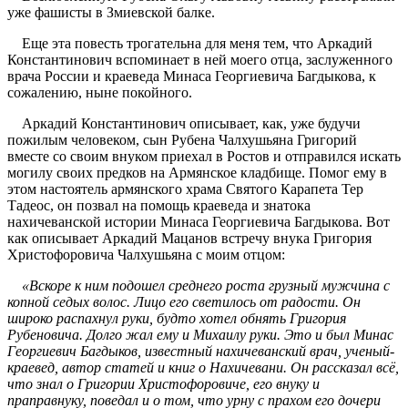
уже фашисты в Змиевской балке.
Еще эта повесть трогательна для меня тем, что Аркадий
Константинович вспоминает в ней моего отца, заслуженного
врача России и краеведа Минаса Георгиевича Багдыкова, к
сожалению, ныне покойного.
Аркадий Константинович описывает, как, уже будучи
пожилым человеком, сын Рубена Чалхушьяна Григорий
вместе со своим внуком приехал в Ростов и отправился искать
могилу своих предков на Армянское кладбище. Помог ему в
этом настоятель армянского храма Святого Карапета Тер
Тадеос, он позвал на помощь краеведа и знатока
нахичеванской истории Минаса Георгиевича Багдыкова. Вот
как описывает Аркадий Мацанов встречу внука Григория
Христофоровича Чалхушьяна с моим отцом:
«Вскоре к ним подошел среднего роста грузный мужчина с
копной седых волос. Лицо его светилось от радости. Он
широко распахнул руки, будто хотел обнять Григория
Рубеновича. Долго жал ему и Михаилу руки. Это и был Минас
Георгиевич Багдыков, известный нахичеванский врач, ученый-
краевед, автор статей и книг о Нахичевани. Он рассказал всё,
что знал о Григории Христофоровиче, его внуку и
праправнуку, поведал и о том, что урну с прахом его дочери