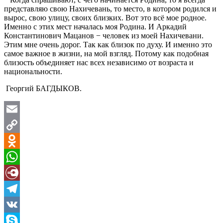
представляю свою Нахичевань, то место, в котором родился и
вырос, свою улицу, своих близких. Вот это всё мое родное.
Именно с этих мест началась моя Родина. И Аркадий
Константинович Мацанов − человек из моей Нахичевани.
Этим мне очень дорог. Так как близок по духу. И именно это
самое важное в жизни, на мой взгляд. Потому как подобная
близость объединяет нас всех независимо от возраста и
национальности.
Георгий БАГДЫКОВ.
Email
Copy
Link
Odnoklassniki
WhatsApp
Diary.Ru
Telegram
VK