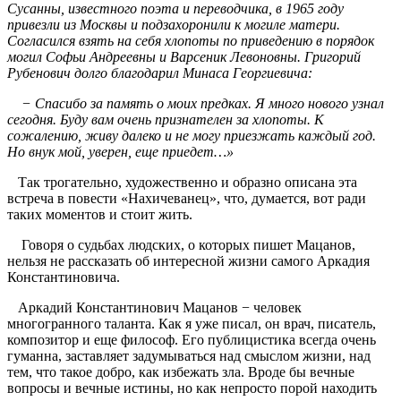
Сусанны, известного поэта и переводчика, в 1965 году
привезли из Москвы и подзахоронили к могиле матери.
Согласился взять на себя хлопоты по приведению в порядок
могил Софьи Андреевны и Варсеник Левоновны. Григорий
Рубенович долго благодарил Минаса Георгиевича:
− Спасибо за память о моих предках. Я много нового узнал
сегодня. Буду вам очень признателен за хлопоты. К
сожалению,
живу далеко и не могу приезжать каждый год.
Но внук мой, уверен, еще приедет…»
Так трогательно, художественно и образно описана эта
встреча в повести «Нахичеванец», что, думается, вот ради
таких моментов и стоит жить.
Говоря о судьбах людских, о которых пишет Мацанов,
нельзя не рассказать об интересной жизни самого Аркадия
Константиновича.
Аркадий Константинович Мацанов − человек
многогранного таланта. Как я уже писал, он врач, писатель,
композитор и еще философ. Его публицистика всегда очень
гуманна, заставляет задумываться над смыслом жизни, над
тем, что такое добро, как избежать зла. Вроде бы вечные
вопросы и вечные истины, но как непросто порой находить