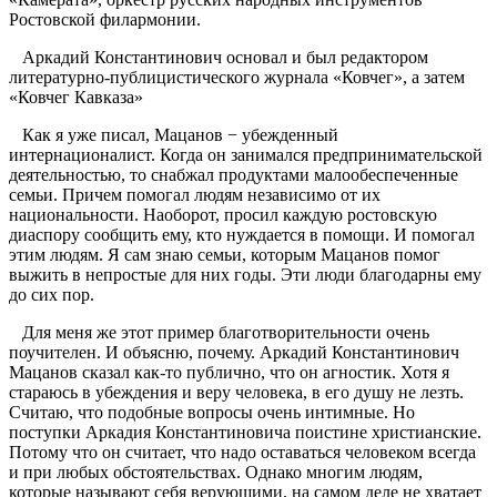
Ростовской филармонии.
Аркадий Константинович основал и был редактором
литературно-публицистического журнала «Ковчег», а затем
«Ковчег Кавказа»
Как я уже писал, Мацанов − убежденный
интернационалист. Когда он занимался предпринимательской
деятельностью, то снабжал продуктами малообеспеченные
семьи. Причем помогал людям независимо от их
национальности. Наоборот, просил каждую ростовскую
диаспору сообщить ему, кто нуждается в помощи. И помогал
этим людям. Я сам знаю семьи, которым Мацанов помог
выжить в непростые для них годы. Эти люди благодарны ему
до сих пор.
Для меня же этот пример благотворительности очень
поучителен. И объясню, почему. Аркадий Константинович
Мацанов сказал как-то публично, что он агностик. Хотя я
стараюсь в убеждения и веру человека, в его душу не лезть.
Считаю, что подобные вопросы очень интимные. Но
поступки Аркадия Константиновича поистине христианские.
Потому что он считает, что надо оставаться человеком всегда
и при любых обстоятельствах. Однако многим людям,
которые называют себя верующими, на самом деле не хватает