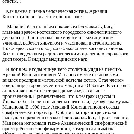
ответы…
Как важна и ценна человеческая жизнь, Аркадий
Константинович знает не понаслышке.
Мацанов был главным онкологом Ростова-на-Дону,
главным врачом Ростовского городского онкологического
диспансера. Он преподавал хирургию в медицинском
училище, работал хирургом и участвовал в строительстве
Новочеркасского городского онкологического диспансера.
Был и заведующим радиологическим отделением городского
диспансера. Кандидат медицинских наук.
И вот в 90-е годы минувшего столетия, уйдя на пенсию,
Аркадий Константинович Мацанов вместе с сыновьями
занялся предпринимательской деятельностью. Стал членом
совета директоров семейного холдинга «Орбита». В эти годы
он начинает писать литературные и музыкальные
произведения. Примечательно, что в театрах Одессы и
Йошкар-Олы были поставлены спектакли, где звучала музыка
Мацанова. В 1998 году Аркадий Константинович создал
симфонический оркестр «Орбита», который три сезона
выступал в различных залах Ростова-на-Дону. Произведения
Мацанова исполняли также Академический симфонический
оркестр Ростовской филармонии, камерный ансамбль
«Камерата», оркестр русских народных инструментов