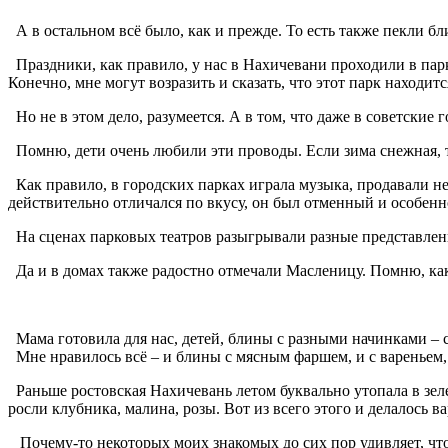
А в остальном всё было, как и прежде. То есть также пекли 
Праздники, как правило, у нас в Нахичевани проходили в парк
Конечно, мне могут возразить и сказать, что этот парк находи
Но не в этом дело, разумеется. А в том, что даже в советские
Помню, дети очень любили эти проводы. Если зима снежная, то
Как правило, в городских парках играла музыка, продавали не
действительно отличался по вкусу, он был отменный и особен
На сценах парковых театров разыгрывали разные представлен
Да и в домах также радостно отмечали Масленицу. Помню, как
Мама готовила для нас, детей, блины с разными начинками – 
Мне нравилось всё – и блины с мясным фаршем, и с вареньем,
Раньше ростовская Нахичевань летом буквально утопала в зелен
росли клубника, малина, розы. Вот из всего этого и делалось ва
Почему-то некоторых моих знакомых до сих пор удивляет, что