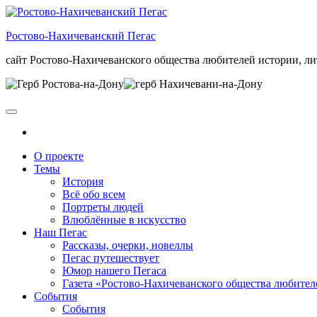
Skip
to
Ростово-Нахичеванский Пегас
the
content
сайт Ростово-Нахичеванского общества любителей истории, ли
О проекте
Темы
История
Всё обо всем
Портреты людей
Влюблённые в искусство
Наш Пегас
Рассказы, очерки, новеллы
Пегас путешествует
Юмор нашего Пегаса
Газета «Ростово-Нахичеванского общества любител
События
События