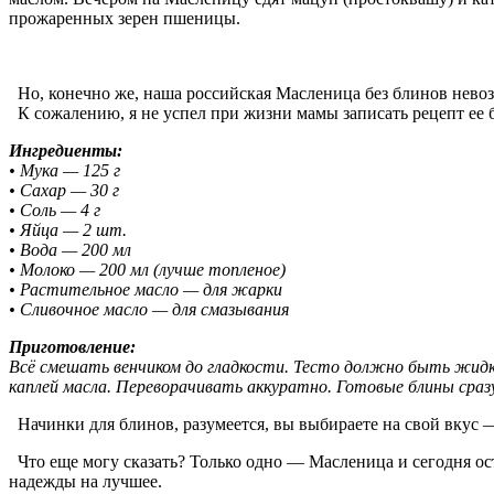
прожаренных зерен пшеницы.
Но, конечно же, наша российская Масленица без блинов нево
К сожалению, я не успел при жизни мамы записать рецепт ее 
Ингредиенты:
• Мука — 125 г
• Сахар — 30 г
• Соль — 4 г
• Яйца — 2 шт.
• Вода — 200 мл
• Молоко — 200 мл (лучше топленое)
• Растительное масло — для жарки
• Сливочное масло — для смазывания
Приготовление:
Всё смешать венчиком до гладкости. Тесто должно быть жидк
каплей масла. Переворачивать аккуратно. Готовые блины сраз
Начинки для блинов, разумеется, вы выбираете на свой вкус — 
Что еще могу сказать? Только одно — Масленица и сегодня ос
надежды на лучшее.