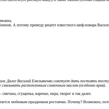
зможна.
блинов. А потому приведу рецепт известного шеф-повара Васил
им. Далее Василий Емельяненко советует дать постоять тесту 
у смазывать растопленным сливочным маслом (особенно края).
сметана, сгущенка, варенье, икра, творог и так далее.
тается любимым праздником ростовчан. Почему? Возможно, пото