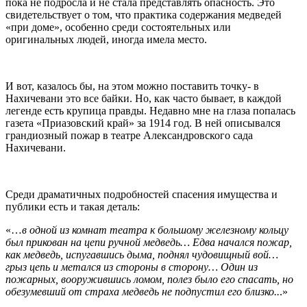
пока не подросла и не стала представлять опасность. Это
свидетельствует о том, что практика содержания медведей
«при доме», особенно среди состоятельных или
оригинальных людей, иногда имела место.
И вот, казалось бы, на этом можно поставить точку- в
Нахичевани это все байки. Но, как часто бывает, в каждой
легенде есть крупица правды. Недавно мне на глаза попалась
газета «Приазовский край» за 1914 год. В ней описывался
грандиозный пожар в театре Александровского сада
Нахичевани.
Среди драматичных подробностей спасения имущества и
публики есть и такая деталь:
«…
в одной из комнат театра к большому железному кольцу
был прикован на цепи ручной медведь… Едва начался пожар,
как медведь, испугавшись дыма, поднял чудовищный вой…
грыз цепь и метался из стороны в сторону… Один из
пожарных, вооружившись ломом, полез было его спасать, но
обезум
е
вший от страха медведь не подпустил его близко..
.»