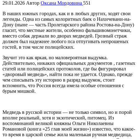
29.01.2026
Автор
Оксана Мордовина
551
В наших южных городах, как и в любых других, ходят свои
легенды. Одна из самых колоритных баек о Нахичевани-на-
Дону (ныне — часть Пролетарского района Ростова-на-Дону)
гласит, что местные жители, особенно фальшивомонетчики,
вместо собак держали во дворах медведей. Грозный страж
должен был надежнее любого пса отпугивать непрошеных
гостей, в том числе полицейских.
Звучит это как яркая, но маловероятная выдумка.
Действительно, никаких официальных документов , газетных
статей или полицейских протоколов, где бы фигурировал
«дворовый медведь», найти пока не удается. Однако, прежде
чем списывать эту историю в разряд выдумок, стоит
вспомнить, что Россия всегда имела особые отношения с
бурым мишкой.
Медведь в русской истории — не только символ, но и порой
вполне реальный, хотя и экзотический, питомец. Из
воспоминаний великой княжны Ольги Николаевны
Романовой (книга «25 глав моей жизни») известно, что какое-
то время в царской семье жила маленькая ручная медведица,