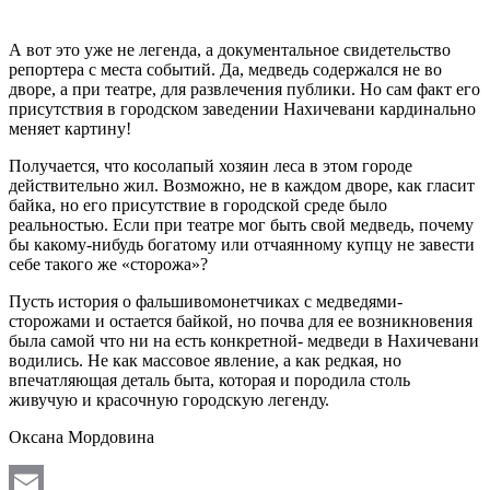
А вот это уже не легенда, а документальное свидетельство
репортера с места событий. Да, медведь содержался не во
дворе, а при театре, для развлечения публики. Но сам факт его
присутствия в городском заведении Нахичевани кардинально
меняет картину!
Получается, что косолапый хозяин леса в этом городе
действительно жил. Возможно, не в каждом дворе, как гласит
байка, но его присутствие в городской среде было
реальностью. Если при театре мог быть свой медведь, почему
бы какому-нибудь богатому или отчаянному купцу не завести
себе такого же «сторожа»?
Пусть история о фальшивомонетчиках с медведями-
сторожами и остается байкой, но почва для ее возникновения
была самой что ни на есть конкретной- медведи в Нахичевани
водились. Не как массовое явление, а как редкая, но
впечатляющая деталь быта, которая и породила столь
живучую и красочную городскую легенду.
Оксана Мордовина