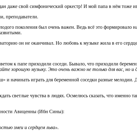
н даже свой симфонический оркестр! И мой папа в нём тоже игр
чи, преподаватели.
одого поколения был очень важен. Ведь всё это формировало н
развитыми.
орию он не оканчивал. Но любовь к музыке жила в его сердце в
ветом к папе приходили соседи. Бывало, что приходили береме
те хорошую музыку. Это очень важно не только для вас, но и д
ш» и начинать играть для беременной соседки разные мелодии. 
ать светлые чувства в людях. Осмелюсь сказать, что именно так
вности Авиценны (Ибн Сины):
остью змеи и сердцем льва».