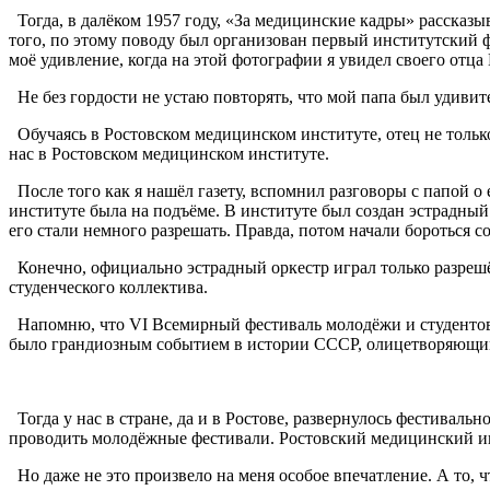
Тогда, в далёком 1957 году, «За медицинские кадры» рассказы
того, по этому поводу был организован первый институтский 
моё удивление, когда на этой фотографии я увидел своего отца
Не без гордости не устаю повторять, что мой папа был удивит
Обучаясь в Ростовском медицинском институте, отец не только
нас в Ростовском медицинском институте.
После того как я нашёл газету, вспомнил разговоры с папой о 
институте была на подъёме. В институте был создан эстрадный
его стали немного разрешать. Правда, потом начали бороться со
Конечно, официально эстрадный оркестр играл только разреш
студенческого коллектива.
Напомню, что VI Всемирный фестиваль молодёжи и студентов 
было грандиозным событием в истории СССР, олицетворяющим 
Тогда у нас в стране, да и в Ростове, развернулось фестивал
проводить молодёжные фестивали. Ростовский медицинский инс
Но даже не это произвело на меня особое впечатление. А то, 