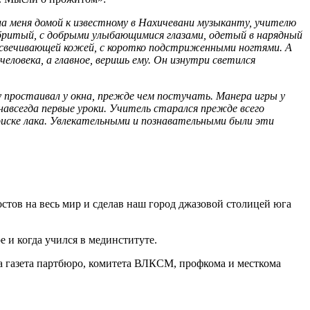
а меня домой к известному в Нахичевани музыканту, учителю
выбритый, с добрыми улыбающимися глазами, одетый в нарядный
 просвечивающей кожей, с коротко подстриженными ногтями. А
еловека, а главное, веришь ему. Он изнутри светился
лгу простаивал у окна, прежде чем постучать. Манера игры у
навсегда первые уроки. Учитель старался прежде всего
поиске лака. Увлекательными и познавательными были эти
тов на весь мир и сделав наш город джазовой столицей юга
е и когда учился в мединституте.
а газета партбюро, комитета ВЛКСМ, профкома и месткома