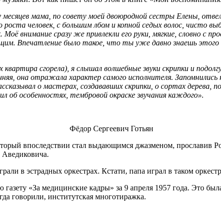
 месяцев мама, по совету моей двоюродной сестры Елены, отвел
о роста человек, с большим лбом и копной седых волос, чисто 
к. Моё внимание сразу же привлекли его руки, мягкие, словно с
ющим. Впечатление было такое, что ты уже давно знаешь этого ч
(их квартира сгорела), я слышал волшебные звуки скрипки и подо
нняя, она отражала характер самого исполнителя. Запомнились 
ссказывал о мастерах, создававших скрипки, о сортах дерева, 
ил об особенностях, тембровой окраске звучания каждого».
Фёдор Сергеевич Готьян
торый впоследствии стал выдающимся джазменом, прославив Рос
а Аведиковича.
али в эстрадных оркестрах. Кстати, папа играл в таком оркестр
газету «За медицинские кадры» за 9 апреля 1957 года. Это был
гда говорили, институтская многотиражка.