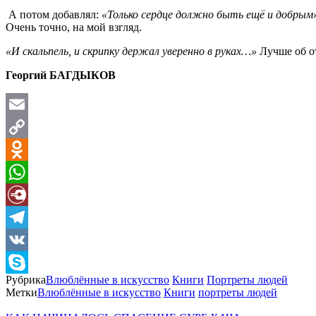
А потом добавлял:
«Только сердце должно быть ещё и добрым
Очень точно, на мой взгляд.
«И скальпель, и скрипку держал уверенно в руках…»
Лучше об от
Георгий БАГДЫКОВ
Email
Copy
Link
Odnoklassniki
WhatsApp
Diary.Ru
Telegram
VK
Рубрика
Влюблённые в искусство
Книги
Портреты людей
Skype
Метки
Влюблённые в искусство
Книги
портреты людей