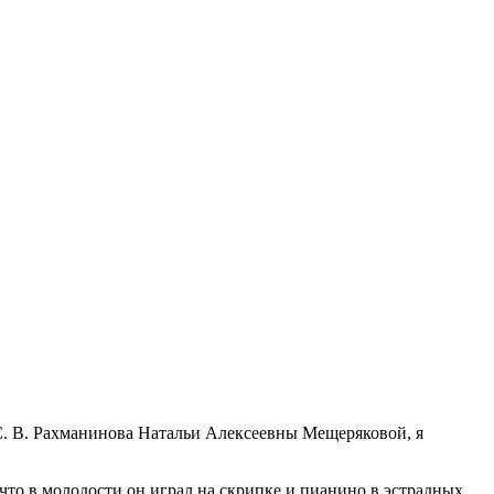
 С. В. Рахманинова Натальи Алексеевны Мещеряковой, я
, что в молодости он играл на скрипке и пианино в эстрадных