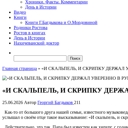
Хроники. Факты. Комментарии
День в Истории
Видео
Книги
Книги Г.Багдыкова и О.Мордовиной
Родники Ростова
Ростов в книгах
День в Истории
Нахичеванский доктор
Найти:
Главная страница
»
«И СКАЛЬПЕЛЬ, И СКРИПКУ ДЕРЖАЛ
«И СКАЛЬПЕЛЬ, И СКРИПКУ ДЕРЖ
25.06.2026
Автор
Георгий Багдыков
211
Как-то от большого друга нашей семьи, известного музыковед
услышал о своём отце такое высказывание: «И скальпель, и с
Действительно, это так. Папа был известен как хирург, с годам