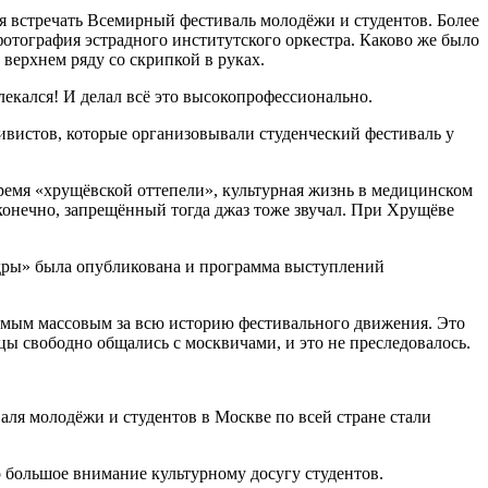
ся встречать Всемирный фестиваль молодёжи и студентов. Более
отография эстрадного институтского оркестра. Каково же было
 верхнем ряду со скрипкой в руках.
лекался! И делал всё это высокопрофессионально.
тивистов, которые организовывали студенческий фестиваль у
 время «хрущёвской оттепели», культурная жизнь в медицинском
 конечно, запрещённый тогда джаз тоже звучал. При Хрущёве
адры» была опубликована и программа выступлений
амым массовым за всю историю фестивального движения. Это
 свободно общались с москвичами, и это не преследовалось.
аля молодёжи и студентов в Москве по всей стране стали
о большое внимание культурному досугу студентов.