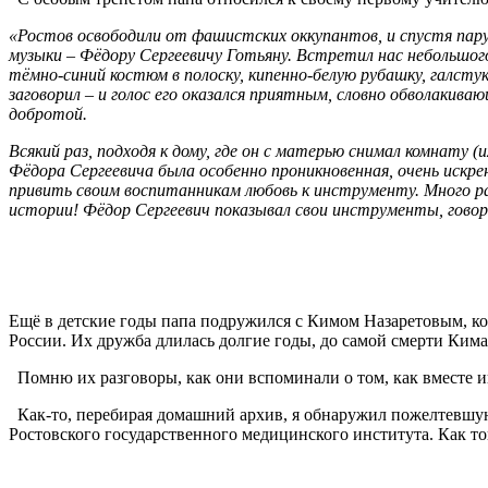
«Ростов освободили от фашистских оккупантов, и спустя пару
музыки – Фёдору Сергеевичу Готьяну. Встретил нас небольшог
тёмно-синий костюм в полоску, кипенно-белую рубашку, галсту
заговорил – и голос его оказался приятным, словно обволакива
добротой.
Всякий раз, подходя к дому, где он с матерью снимал комнату 
Фёдора Сергеевича была особенно проникновенная, очень искре
привить своим воспитанникам любовь к инструменту. Много ра
истории! Фёдор Сергеевич показывал свои инструменты, говор
Ещё в детские годы папа подружился с Кимом Назаретовым, ко
России. Их дружба длилась долгие годы, до самой смерти Ким
Помню их разговоры, как они вспоминали о том, как вместе игр
Как-то, перебирая домашний архив, я обнаружил пожелтевшую 
Ростовского государственного медицинского института. Как то