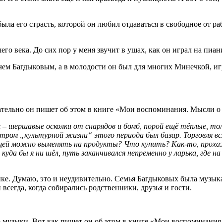
ыла его страсть, которой он любил отдаваться в свободное от ра
о века. До сих пор у меня звучит в ушах, как он играл на пиа
м Багдыковым, а в молодости он был для многих Минечкой, иг
гательно он пишет об этом в книге «Мои воспоминания. Мысли 
– шершавые осколки от снарядов и бомб, порой ещё тёплые, тол
тром „культурной жизни“ этого периода был базар. Торговля вся
вещей можно выменять на продукты? Что купить? Как-то, проха
 куда бы я ни шёл, путь заканчивался непременно у ларька, где н
ке. Думаю, это и неудивительно. Семья Багдыковых была музыкал
всегда, когда собирались родственники, друзья и гости.
 музыки. Вот как пишет он об этом в книге «Мои воспоминания