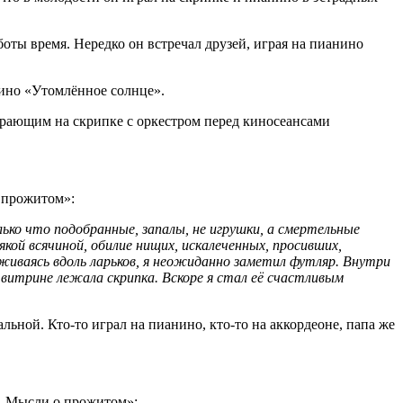
боты время. Нередко он встречал друзей, играя на пианино
нино «Утомлённое солнце».
рающим на скрипке с оркестром перед киносеансами
о прожитом»:
ько что подобранные, запалы, не игрушки, а смертельные
кой всячиной, обилие нищих, искалеченных, просивших,
живаясь вдоль ларьков, я неожиданно заметил футляр. Внутри
а витрине лежала скрипка. Вскоре я стал её счастливым
ьной. Кто-то играл на пианино, кто-то на аккордеоне, папа же
. Мысли о прожитом»: