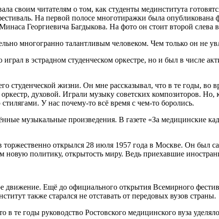
вала своим читателям о том, как студенты мединститута готовят
фестиваль. На первой полосе многотиражки была опубликована ф
 Минаса Георгиевича Багдыкова. На фото он стоит второй слева в
ельно многогранно талантливым человеком. Чем только он не ув
 играл в эстрадном студенческом оркестре, но и был в числе ак
его студенческой жизни. Он мне рассказывал, что в те годы, во
 оркестр, духовой. Играли музыку советских композиторов. Но,
 стилягами. У нас почему-то всё время с чем-то боролись.
ённые музыкальные произведения. В газете «За медицинские к
торжественно открылся 28 июля 1957 года в Москве. Он был с
новую политику, открытость миру. Ведь приехавшие иностранцы
ьное движение. Ещё до официального открытия Всемирного фестив
титут также старался не отставать от передовых вузов страны.
что в те годы руководство Ростовского медицинского вуза уделял