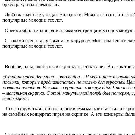
оркестрах, знали немногие.
Любовь к музыке у отца с молодости. Можно сказать, что это б
популярные мелодии тех лет.
Очень любил папа играть и романсы тридцатых годов минувшег
С годами отец стал уважаемым хирургом Минасом Георгиевиче
популярные мелодии тех лет.
Вообще, папа влюбился в скрипку с детских лет. Вот как тро
«Страна моего детства – это война… У мальчишек в карманах 
посылки, которые предназначались не только для взрослых. Цен
молящих подаяния. Все мысли вращались вокруг еды. Что из 
– маленькая скрипка. С этой минуты мой покой был потерян, и,
владельцем».
Только вдуматься: в то голодное время мальчик мечтал о скрип
на семейных концертах играл на скрипке. А эти концерты были 
С особым трепетом папа относился к своему первому учителю