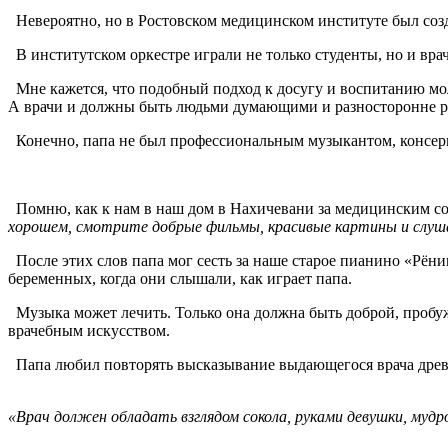
Невероятно, но в Ростовском медицинском институте был созда
В институтском оркестре играли не только студенты, но и вра
Мне кажется, что подобный подход к досугу и воспитанию мол
А врачи и должны быть людьми думающими и разносторонне 
Конечно, папа не был профессиональным музыкантом, консерват
Помню, как к нам в наш дом в Нахичевани за медицинским со
хорошем, смотрите добрые фильмы, красивые картины и слушай
После этих слов папа мог сесть за наше старое пианино «Рёни
беременных, когда они слышали, как играет папа.
Музыка может лечить. Только она должна быть доброй, пробужд
врачебным искусством.
Папа любил повторять высказывание выдающегося врача дре
«Врач должен обладать взглядом сокола, руками девушки, мудр