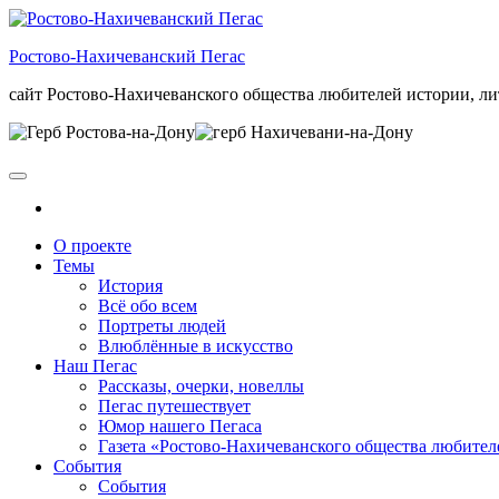
Skip
to
Ростово-Нахичеванский Пегас
the
content
сайт Ростово-Нахичеванского общества любителей истории, ли
О проекте
Темы
История
Всё обо всем
Портреты людей
Влюблённые в искусство
Наш Пегас
Рассказы, очерки, новеллы
Пегас путешествует
Юмор нашего Пегаса
Газета «Ростово-Нахичеванского общества любител
События
События