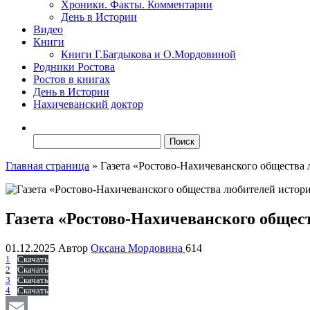
Хроники. Факты. Комментарии
День в Истории
Видео
Книги
Книги Г.Багдыкова и О.Мордовиной
Родники Ростова
Ростов в книгах
День в Истории
Нахичеванский доктор
Найти:
Главная страница
»
Газета «Ростово-Нахичеванского общества 
Газета «Ростово-Нахичеванского общес
01.12.2025
Автор
Оксана Мордовина
614
1
Скачать
2
Скачать
3
Скачать
4
Скачать