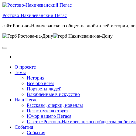
Skip
to
Ростово-Нахичеванский Пегас
the
content
сайт Ростово-Нахичеванского общества любителей истории, ли
О проекте
Темы
История
Всё обо всем
Портреты людей
Влюблённые в искусство
Наш Пегас
Рассказы, очерки, новеллы
Пегас путешествует
Юмор нашего Пегаса
Газета «Ростово-Нахичеванского общества любител
События
События