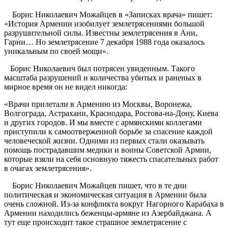
Борис Николаевич Можайцев в «Записках врача» пишет:
«История Армении изобилует землетрясениями большой
разрушительной силы. Известны землетрясения в Ани,
Гарни… Но землетрясение 7 декабря 1988 года оказалось
уникальным по своей мощи».
Борис Николаевич был потрясен увиденным. Такого
масштаба разрушений и количества убитых и раненых в
мирное время он не видел никогда:
«Врачи прилетали в Армению из Москвы, Воронежа,
Волгограда, Астрахани, Краснодара, Ростова-на-Дону, Киева
и других городов. И мы вместе с армянскими коллегами
приступили к самоотверженной борьбе за спасение каждой
человеческой жизни. Одними из первых стали оказывать
помощь пострадавшим медики и воины Советской Армии,
которые взяли на себя основную тяжесть спасательных работ
в очагах землетрясения».
Борис Николаевич Можайцев пишет, что в те дни
политическая и экономическая ситуация в Армении была
очень сложной. Из-за конфликта вокруг Нагорного Карабаха в
Армении находились беженцы-армяне из Азербайджана. А
тут еще происходит такое страшное землетрясение с