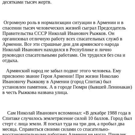
десятками тысяч жертв.
Огромную роль в нормализации ситуации в Армении и в
спасении тысяч человеческих жизней сыграл Председатель
Правительства СССР Николай Иванович Рыжков. Он
организовал отличную работу всех спасательных служб в
Армении. Все эти страшные дни для армянского народа
Николай Иванович находился в Республике и лично
руководил спасательными работами. Он трудился без сна и
отдыха.
Армянский народ не забыл подвиг этого человека. Ему
присвоено звание Героя Армении! При жизни Николаю
Ивановичу Рыжкову в Армении (город Спитак) был
установлен памятник. А в городе Гюмри (бывшей Ленинакан)
в честь Рыжкова названа улица.
Сам Николай Иванович вспоминал: «В декабре 1988 года в
Спитаке случилось землетрясение силой 10 баллов. Город был
стерт с лица земли. Я поехал туда на три дня, а пробыл два
месяца. Справиться своими силами со спасательно-
восстановительными работами Армения не могла. Привлек