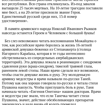
все республики. Вся страна откликнулась. Из-под завалов
вытащили 25 тысяч мертвых. На 10-летие трагедии поставили
мне бюст, а на 20-летие присвоили звание Героя.
Единственный русский среди них, 15-й номер
удостоверения».
В памяти армянского народа Николай Иванович Рыжков
навсегда останется Героем и Человеком с большой буквы!
Без слез невозможно читать воспоминания Можайцева о
том, как российские врачи боролись за жизнь 16-летней
армянской девушки-беженки из Степанакерта (столица
Нагорного Карабаха, которая в те годы интенсивно
обстреливалась из сопредельных азербайджанских
территорий). Эта девушка лежала в реанимации с синдромом
сдавления руки (краш-синдром), тяжелой травмой глаза,
ранением левой стопы. Наши врачи сделали все возможное,
чтобы спасти девушке жизнь и руку. Эту молоденькую
армянку медсестры и врачи называли по-русски Таней.
Потому как она хорошо говорила по-русски и читала стихи
Пушкина наизусть. Чтобы приглушить боль в руке, Таня
начинала читать «Евгения Онегина» нашим докторам. Врачи
и медсестра уже знали, что если Танечка читает стихи
Пушкина, значит, действие обезболивающих препаратов
закончилось и надо вновь ей колоть промедол.