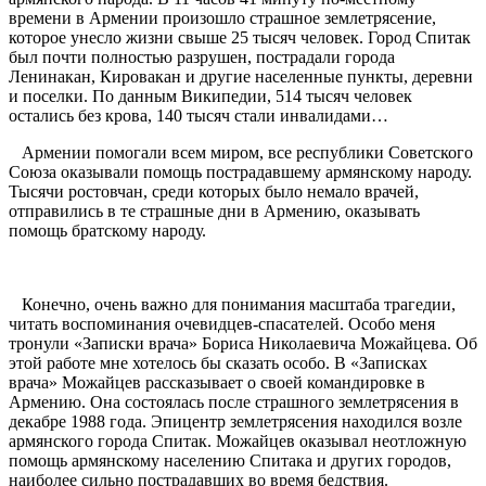
времени в Армении произошло страшное землетрясение,
которое унесло жизни свыше 25 тысяч человек. Город Спитак
был почти полностью разрушен, пострадали города
Ленинакан, Кировакан и другие населенные пункты, деревни
и поселки. По данным Википедии, 514 тысяч человек
остались без крова, 140 тысяч стали инвалидами…
Армении помогали всем миром, все республики Советского
Союза оказывали помощь пострадавшему армянскому народу.
Тысячи ростовчан, среди которых было немало врачей,
отправились в те страшные дни в Армению, оказывать
помощь братскому народу.
Конечно, очень важно для понимания масштаба трагедии,
читать воспоминания очевидцев-спасателей. Особо меня
тронули «Записки врача» Бориса Николаевича Можайцева. Об
этой работе мне хотелось бы сказать особо. В «Записках
врача» Можайцев рассказывает о своей командировке в
Армению. Она состоялась после страшного землетрясения в
декабре 1988 года. Эпицентр землетрясения находился возле
армянского города Спитак. Можайцев оказывал неотложную
помощь армянскому населению Спитака и других городов,
наиболее сильно пострадавших во время бедствия.