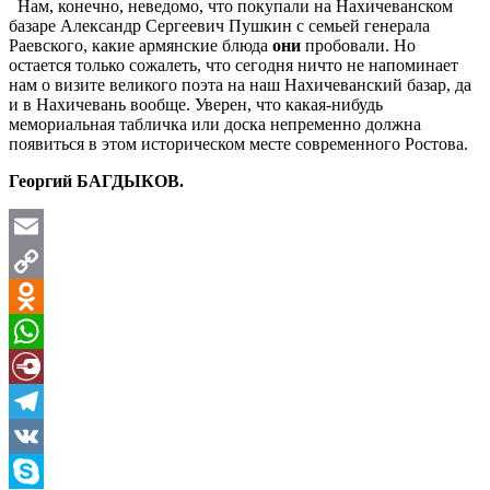
Нам, конечно, неведомо, что покупали на Нахичеванском
базаре Александр Сергеевич Пушкин с семьей генерала
Раевского, какие армянские блюда
они
пробовали. Но
остается только сожалеть, что сегодня ничто не напоминает
нам о визите великого поэта на наш Нахичеванский базар, да
и в Нахичевань вообще. Уверен, что какая-нибудь
мемориальная табличка или доска непременно должна
появиться в этом историческом месте современного Ростова.
Георгий БАГДЫКОВ.
Email
Copy
Link
Odnoklassniki
WhatsApp
Diary.Ru
Telegram
VK