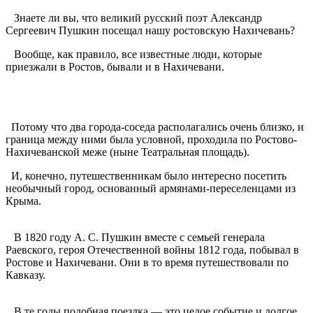
Знаете ли вы, что великий русский поэт Александр
Сергеевич Пушкин посещал нашу ростовскую Нахичевань?
Вообще, как правило, все известные люди, которые
приезжали в Ростов, бывали и в Нахичевани.
Потому что два города-соседа располагались очень близко, и
граница между ними была условной, проходила по Ростово-
Нахичеванской меже (ныне Театральная площадь).
И, конечно, путешественникам было интересно посетить
необычный город, основанный армянами-переселенцами из
Крыма.
В 1820 году А. С. Пушкин вместе с семьей генерала
Раевского, героя Отечественной войны 1812 года, побывал в
Ростове и Нахичевани. Они в то время путешествовали по
Кавказу.
В те годы подобная поездка — это целое событие и долгое