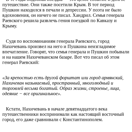
путешествие. Они также посетили Крым. В тот период
Пушкин находился в печали и депрессии. У поэта не было
вдохновения, он ничего не писал. Хандрил. Семья генерала
Раевского решила развлечь гения поездкой по Кавказу и
Крыму.
Судя по воспоминаниям генерала Раевского, город
Нахичевань произвел на него и Пушкина неизгладимое
впечатление. Говорят, что семья генерала и Пушкин побывали
и на нашем Нахичеванском базаре. Вот что писал об этом
генерал Раевский:
«За крепостью есть другой форштат или город армянский,
Нахичеван называемый, пространный, многолюдный и
торговлей весьма богатый. Образ жизни, строенье, лица,
одеяние − все оригинальное».
Кстати, Нахичевань в начале девятнадцатого века
путешественники воспринимали как настоящий восточный
город, его даже сравнивали с Константинополем.