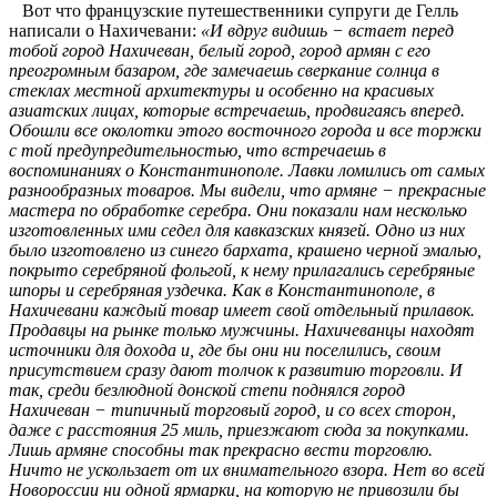
Вот что французские путешественники супруги де Гелль
написали о Нахичевани:
«И вдруг видишь − встает перед
тобой город Нахичеван, белый город, город армян с его
преогромным базаром, где замечаешь сверкание солнца в
стеклах местной архитектуры и особенно на красивых
азиатских лицах, которые встречаешь, продвигаясь вперед.
Обошли все околотки этого восточного города и все торжки
с той предупредительностью, что встречаешь в
воспоминаниях о Константинополе. Лавки ломились от самых
разнообразных товаров. Мы видели, что армяне − прекрасные
мастера по обработке серебра. Они показали нам несколько
изготовленных ими седел для кавказских князей. Одно из них
было изготовлено из синего бархата, крашено черной эмалью,
покрыто серебряной фольгой, к нему прилагались серебряные
шпоры и серебряная уздечка. Как в Константинополе, в
Нахичевани каждый товар имеет свой отдельный прилавок.
Продавцы на рынке только мужчины. Нахичеванцы находят
источники для дохода и, где бы они ни поселились, своим
присутствием сразу дают толчок к развитию торговли. И
так, среди безлюдной донской степи поднялся город
Нахичеван − типичный торговый город, и со всех сторон,
даже с расстояния 25 миль, приезжают сюда за покупками.
Лишь армяне способны так прекрасно вести торговлю.
Ничто не ускользает от их внимательного взора. Нет во всей
Новороссии ни одной ярмарки, на которую не привозили бы