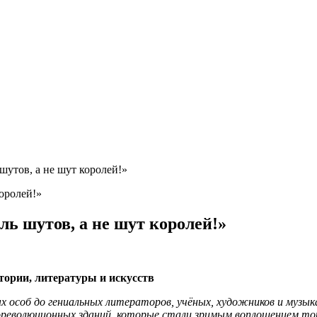
утов, а не шут королей!»
ь шутов, а не шут королей!»
тории, литературы и искусств
особ до гениальных литераторов, учёных, художников и музыка
ореволюционных зданий, которые стали зримым воплощением той