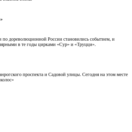
и»
оли по дореволюционной России становились событием, и
улярными в те годы цирками «Сур» и «Труцци».
нрогского проспекта и Садовой улицы. Сегодня на этом месте
 колос»