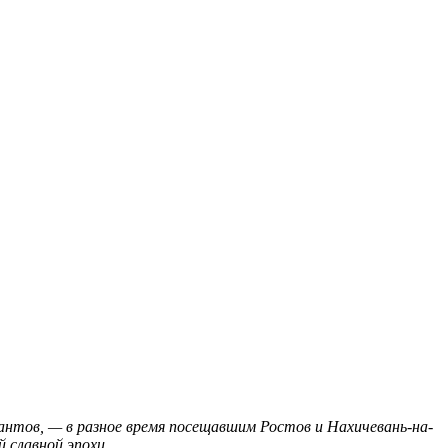
нтов, — в разное время посещавшим Ростов и Нахичевань-на-
 славной эпохи.