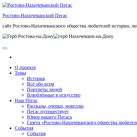
Skip
to
Ростово-Нахичеванский Пегас
the
content
сайт Ростово-Нахичеванского общества любителей истории, ли
О проекте
Темы
История
Всё обо всем
Портреты людей
Влюблённые в искусство
Наш Пегас
Рассказы, очерки, новеллы
Пегас путешествует
Юмор нашего Пегаса
Газета «Ростово-Нахичеванского общества любител
События
События