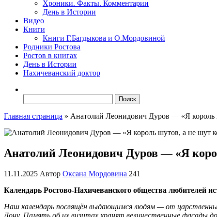
Хроники. Факты. Комментарии
День в Истории
Видео
Книги
Книги Г.Багдыкова и О.Мордовиной
Родники Ростова
Ростов в книгах
День в Истории
Нахичеванский доктор
Найти:
Главная страница
»
Анатолий Леонидович Дуров — «Я король ш
Анатолий Леонидович Дуров — «Я корол
11.11.2025
Автор
Оксана Мордовина
241
Календарь Ростово-Нахичеванского общества любителей ис
Наш календарь посвящён выдающимся людям — от царственных 
Дону. Память об их визитах хранят величественные фасады д