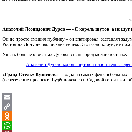
«
Анатолий Леонидович Дуров — «Я король шутов, а не шут 
Он не просто смешил публику – он эпатировал, заставлял заду
Ростов-на-Дону не был исключением. Этот соло-клоун, не похо
Узнать больше о визитах Дурова в наш город можно в статье:
Анатолий Дуров- король шутов и властитель зверей
«Гранд-Отель» Кузнецова
— одна из самых фешенебельных гос
(пересечение проспекта Будённовского и Садовой) стоит жилой
Email
Copy
Link
Odnoklassniki