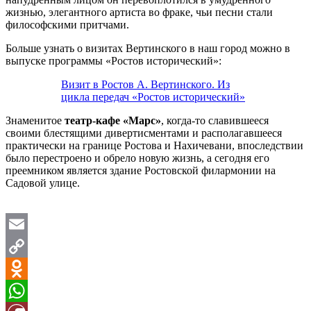
жизнью, элегантного артиста во фраке, чьи песни стали
философскими притчами.
Больше узнать о визитах Вертинского в наш город можно в
выпуске программы «Ростов исторический»:
Визит в Ростов А. Вертинского. Из
цикла передач «Ростов исторический»
Знаменитое
театр-кафе «Марс»
, когда-то славившееся
своими блестящими дивертисментами и располагавшееся
практически на границе Ростова и Нахичевани, впоследствии
было перестроено и обрело новую жизнь, а сегодня его
преемником является здание Ростовской филармонии на
Садовой улице.
Email
Copy
Link
Odnoklassniki