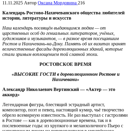
11.11.2025
Автор
Оксана Мордовина
216
Календарь Ростово-Нахичеванского общества любителей
истории, литературы и искусств
Наш календарь посвящён выдающимся людям — от
царственных особ до гениальных литераторов, учёных,
художников и музыкантов, — в разное время посещавшим
Ростов и Нахичевань-на-Дону. Память об их визитах хранят
величественные фасады дореволюционных зданий, которые
стали зримым воплощением той славной эпохи.
РОСТОВСКОЕ ВРЕМЯ
«ВЫСОКИЕ ГОСТИ в дореволюционном Ростове и
Нахичевани»
Александр Николаевич Вертинский — «Актер — это
аккорд»
Легендарная фигура, блестящий эстрадный артист,
композитор, поэт и певец, настоящий кумир, чьё творчество
обрело всемирную известность. Не раз выступал с гастролями
в Ростове — как в дореволюционные времена, так и в
послевоенные годы: из хрупкого и меланхоличного Пьеро с
напудренным лицом он перевоплотился в умудрённого