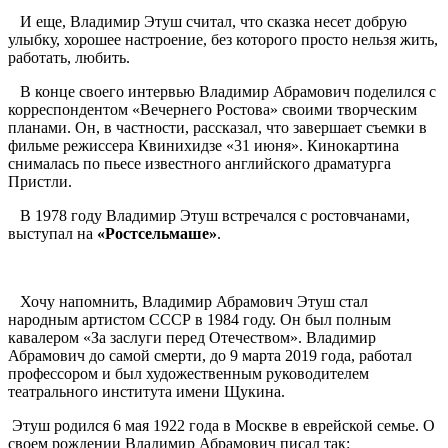
И еще, Владимир Этуш считал, что сказка несет добрую
улыбку, хорошее настроение, без которого просто нельзя жить,
работать, любить.
В конце своего интервью Владимир Абрамович поделился с
корреспондентом «Вечернего Ростова» своими творческим
планами. Он, в частности, рассказал, что завершает съемки в
фильме режиссера Квинихидзе «31 июня». Кинокартина
снималась по пьесе известного английского драматурга
Пристли.
В 1978 году Владимир Этуш встречался с ростовчанами,
выступал на
«Ростсельмаше»
.
Хочу напомнить, Владимир Абрамович Этуш стал
народным артистом СССР в 1984 году. Он был полным
кавалером «За заслуги перед Отечеством». Владимир
Абрамович до самой смерти, до 9 марта 2019 года, работал
профессором и был художественным руководителем
театрального института имени Щукина.
Этуш родился 6 мая 1922 года в Москве в еврейской семье. О
своем рождении Владимир Абрамович писал так: