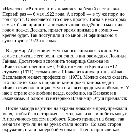
«Началось всё с того, что я появился на белый свет дважды.
Первый раз — 6 мая 1922 года. А второй — в ту же пору, но
год спустя. Объясняется это очень просто. Тогда в некоторых
семьях было принято записывать новорождённого мальчика
годом позже. Дескать, придёт время призыва в армию —
крепче будет. Так поступили и со мной. И официально я
существую с 1923-го года».
Владимир Абрамович Этуш много снимался в кино. Но
самые памятные его роли, конечно, в кинокомедиях Леонида
Гайдая. Достаточно вспомнить товарища Саахова из
«Кавказской пленницы» (1966), инженера Брунса из «12
стульев» (1971), стоматолога Шпака из кинокартины «Иван
Васильевич меняет профессию» (1973). Можно смело сказать,
что после выхода в широкий кинопрокат кинокомедии
«Кавказская пленница» Этуш стал всенародным любимцем. У
нас в стране его любили везде, особенно, на Кавказе и в
Закавказье. В одном из интервью Владимир Этуш признался:
«После выхода картины на экраны знакомые предупреждали
меня, чтобы был осторожен — мол, кавказцы и побить могут.
А получилось совсем наоборот. Как-то пришёл на базар, так
меня там чуть ли не на руках стали носить. Со всех сторон
окружили, стали наперебой угощать. То есть приняли как