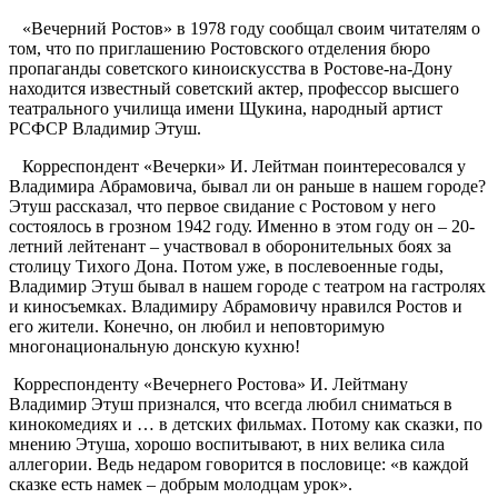
«Вечерний Ростов» в 1978 году сообщал своим читателям о
том, что по приглашению Ростовского отделения бюро
пропаганды советского киноискусства в Ростове-на-Дону
находится известный советский актер, профессор высшего
театрального училища имени Щукина, народный артист
РСФСР Владимир Этуш.
Корреспондент «Вечерки» И. Лейтман поинтересовался у
Владимира Абрамовича, бывал ли он раньше в нашем городе?
Этуш рассказал, что первое свидание с Ростовом у него
состоялось в грозном 1942 году. Именно в этом году он – 20-
летний лейтенант – участвовал в оборонительных боях за
столицу Тихого Дона. Потом уже, в послевоенные годы,
Владимир Этуш бывал в нашем городе с театром на гастролях
и киносъемках. Владимиру Абрамовичу нравился Ростов и
его жители. Конечно, он любил и неповторимую
многонациональную донскую кухню!
Корреспонденту «Вечернего Ростова» И. Лейтману
Владимир Этуш признался, что всегда любил сниматься в
кинокомедиях и … в детских фильмах. Потому как сказки, по
мнению Этуша, хорошо воспитывают, в них велика сила
аллегории. Ведь недаром говорится в пословице: «в каждой
сказке есть намек – добрым молодцам урок».