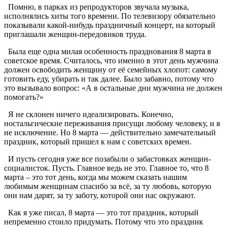
Помню, в парках из репродукторов звучала музыка,
исполнялись хиты того времени. По телевизору обязательно
показывали какой-нибудь праздничный концерт, на который
приглашали женщин-передовиков труда.
Была еще одна милая особенность празднования 8 марта в
советское время. Считалось, что именно в этот день мужчина
должен освободить женщину от её семейных хлопот: самому
готовить еду, убирать и так далее. Было забавно, потому что
это вызывало вопрос: «А в остальные дни мужчина не должен
помогать?»
Я не склонен ничего идеализировать. Конечно,
ностальгические переживания присущи любому человеку, и я
не исключение. Но 8 марта — действительно замечательный
праздник, который пришел к нам с советских времен.
И пусть сегодня уже все позабыли о забастовках женщин-
социалисток. Пусть. Главное ведь не это. Главное то, что 8
марта – это тот день, когда мы можем сказать нашим
любимым женщинам спасибо за всё, за ту любовь, которую
они нам дарят, за ту заботу, которой они нас окружают.
Как я уже писал, 8 марта — это тот праздник, который
непременно стоило придумать. Потому что это праздник