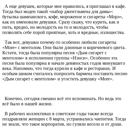
А еще девушек, которые мне нравились, я приглашал в кафе.
Тогда был моден такой «набор джентльмена для дамы»:
бутылка шампанского, кофе, мороженое и сигареты «Морэ»,
как их именовали девушки. Сразу скажу, что курить, как и
пить, вредно, но молодость на то и молодость, чтобы
позволять себе порой приятные, хоть и вредные, излишества.
Так вот, девушки почему-то особенно любили сигареты
«More» с ментолом. Они были длинные и коричневого цвета.
Кстати, тогда была популярна песня «Дым сигарет с
ментолом» в исполнении группы «Нэнси». Особенно эта
песня была популярна в начале девяностых годов минувшего
века. Напомню, что тогда курили в кафе и ресторанах. И
особым шиком считалось попросить бармена поставить песню
«Дым сигарет с ментолом» и угостить девушку «More».
Конечно, сегодня смешно всё это вспоминать. Но ведь это
всё было в нашей жизни.
В рабочих коллективах в советские годы также всегда
поздравляли женщин с 8 марта, устраивались чаепития. Тогда
не знали, что такое корпоратив, но гуляли весело и от души.