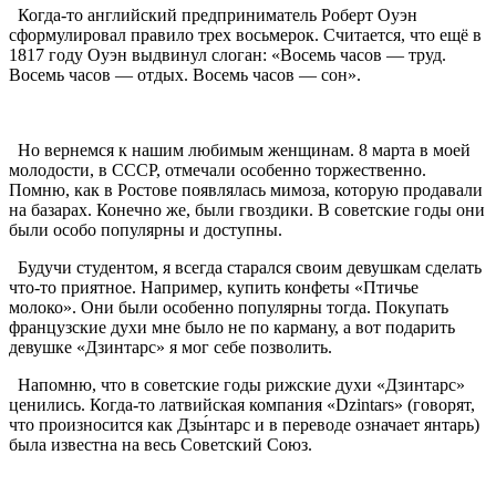
Когда-то английский предприниматель Роберт Оуэн
сформулировал правило трех восьмерок. Считается, что ещё в
1817 году Оуэн выдвинул слоган: «Восемь часов — труд.
Восемь часов — отдых. Восемь часов — сон».
Но вернемся к нашим любимым женщинам. 8 марта в моей
молодости, в СССР, отмечали особенно торжественно.
Помню, как в Ростове появлялась мимоза, которую продавали
на базарах. Конечно же, были гвоздики. В советские годы они
были особо популярны и доступны.
Будучи студентом, я всегда старался своим девушкам сделать
что-то приятное. Например, купить конфеты «Птичье
молоко». Они были особенно популярны тогда. Покупать
французские духи мне было не по карману, а вот подарить
девушке «Дзинтарс» я мог себе позволить.
Напомню, что в советские годы рижские духи «Дзинтарс»
ценились. Когда-то латвийская компания «Dzintars» (говорят,
что произносится как Дзы́нтарс и в переводе означает янтарь)
была известна на весь Советский Союз.