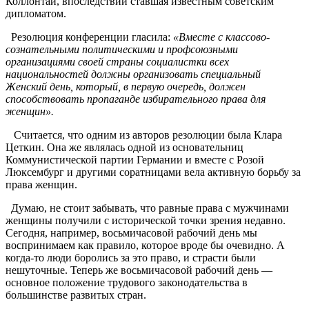
Коллонтай, впоследствии ставшая известным советским
дипломатом.
Резолюция конференции гласила:
«Вместе с классово-
сознательными политическими и профсоюзными
организациями своей страны социалистки всех
национальностей должны организовать специальный
Женский день, который, в первую очередь, должен
способствовать пропаганде избирательного права для
женщин».
Считается, что одним из авторов резолюции была Клара
Цеткин. Она же являлась одной из основательниц
Коммунистической партии Германии и вместе с Розой
Люксембург и другими соратницами вела активную борьбу за
права женщин.
Думаю, не стоит забывать, что равные права с мужчинами
женщины получили с исторической точки зрения недавно.
Сегодня, например, восьмичасовой рабочий день мы
воспринимаем как правило, которое вроде бы очевидно. А
когда-то люди боролись за это право, и страсти были
нешуточные. Теперь же восьмичасовой рабочий день —
основное положение трудового законодательства в
большинстве развитых стран.