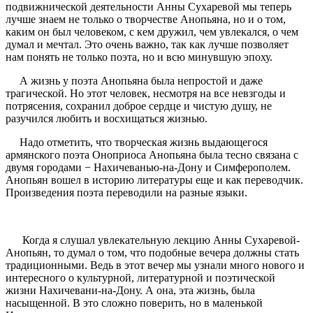
подвижнической деятельности Анны Сухаревой мы теперь
лучше знаем не только о творчестве Анопьяна, но и о том,
каким он был человеком, с кем дружил, чем увлекался, о чем
думал и мечтал. Это очень важно, так как лучше позволяет
нам понять не только поэта, но и всю минувшую эпоху.
А жизнь у поэта Анопьяна была непростой и даже
трагической. Но этот человек, несмотря на все невзгоды и
потрясения, сохранил доброе сердце и чистую душу, не
разучился любить и восхищаться жизнью.
Надо отметить, что творческая жизнь выдающегося
армянского поэта Оноприоса Анопьяна была тесно связана с
двумя городами − Нахичеванью-на-Дону и Симферополем.
Анопьян вошел в историю литературы еще и как переводчик.
Произведения поэта переводили на разные языки.
Когда я слушал увлекательную лекцию Анны Сухаревой-
Анопьян, то думал о том, что подобные вечера должны стать
традиционными. Ведь в этот вечер мы узнали много нового и
интересного о культурной, литературной и поэтической
жизни Нахичевани-на-Дону. А она, эта жизнь, была
насыщенной. В это сложно поверить, но в маленькой