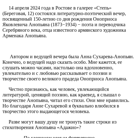
14 апреля 2024 года в Ростове в галерее «Степь»
(Береговая, 12) состоялся литературно-поэтический вечер,
посвященный 150-летию со дня рождения Оноприоса
Яковлевича Анопьяна (1873−1934) − поэта и переводчика
Серебряного века, отца известного армянского художника
Арменака Анопьяна.
Автором и ведущей вечера была Анна Сухарева-Анопьян.
Конечно, о ведущей надо сказать особо. Мне кажется, ее
слушать можно часами, настолько она вдохновенно,
увлекательно и с любовью рассказывает о поэзии и
творчестве своего великого прадеда Оноприоса Анопьяна.
Честно признаюсь, как человек, увлекающийся
литературой, ценящий поэзию, как краевед, я слышал о
творчестве Анопьяна, читал его стихи. Они мне нравились.
Но благодаря Анне Сухаревой я буквально влюбился в
творчество этого выдающегося человека.
Разве могут вашу душу не тронуть такие строки из
стихотворения Анопьяна «Адажио»?
По клавишам немым фортепиано