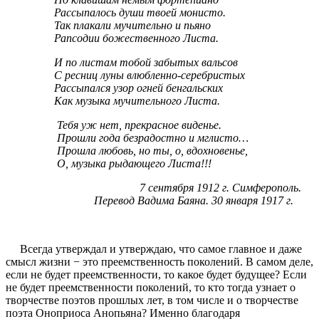
Рассыпалось души твоей монисто.
Так плакали мучительно и пьяно
Рапсодии божественного Листа.
И по листам тобой забытых вальсов
С ресниц луны влюбленно-серебристых
Рассыпался узор огней бенгальских
Как музыка мучительного Листа.
Тебя уж нет, прекрасное виденье.
Прошли года безрадостно и мглисто…
Прошла любовь, но ты, о, вдохновенье,
О, музыка рыдающего Листа!!!
7 сентября 1912 г. Симферополь.
Перевод Вадима Баяна. 30 января 1917 г.
Всегда утверждал и утверждаю, что самое главное и даже
смысл жизни − это преемственность поколений. В самом деле,
если не будет преемственности, то какое будет будущее? Если
не будет преемственности поколений, то кто тогда узнает о
творчестве поэтов прошлых лет, в том числе и о творчестве
поэта Оноприоса Анопьяна? Именно благодаря