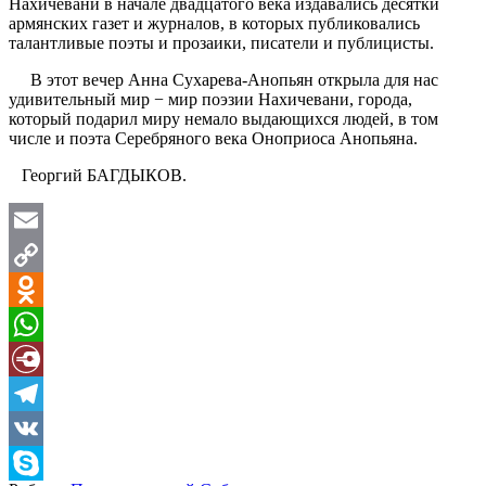
Нахичевани в начале двадцатого века издавались десятки
армянских газет и журналов, в которых публиковались
талантливые поэты и прозаики, писатели и публицисты.
В этот вечер Анна Сухарева-Анопьян открыла для нас
удивительный мир − мир поэзии Нахичевани, города,
который подарил миру немало выдающихся людей, в том
числе и поэта Серебряного века Оноприоса Анопьяна.
Георгий БАГДЫКОВ.
Email
Copy
Link
Odnoklassniki
WhatsApp
Diary.Ru
Telegram
VK